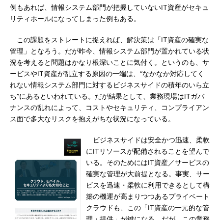
例もあれば、情報システム部門が把握していないIT資産がセキュ
リティホールになってしまった例もある。
この課題をストレートに捉えれば、解決策は「IT資産の確実な
管理」となろう。だが昨今、情報システム部門が置かれている状
況を考えると問題はかなり根深いことに気付く。というのも、サ
ービスやIT資産が乱立する原因の一端は、“なかなか対応してく
れない情報システム部門に対するビジネスサイドの積年のいら立
ち”にあるといわれている。だが結果として、業務現場はITガバ
ナンスの乱れによって、コストやセキュリティ、コンプライアン
ス面で多大なリスクを抱えがちな状況になっている。
ビジネスサイドは安全かつ迅速、柔軟
にITリソースが配備されることを望んで
いる。そのためにはIT資産／サービスの
確実な管理が大前提となる。事実、サー
ビスを迅速・柔軟に利用できるとして構
築の機運が高まりつつあるプライベート
クラウドも、この「IT資産の一元的な管
理・提供」が鍵になる。だが、この業務