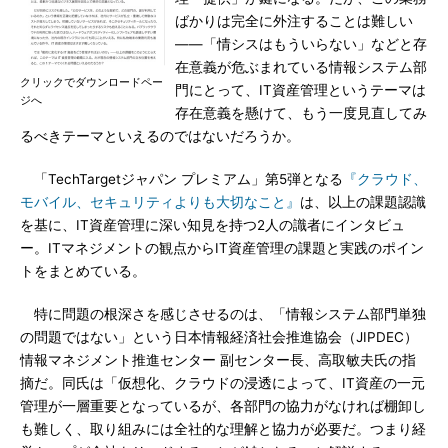
ばかりは完全に外注することは難しい
――「情シスはもういらない」などと存
在意義が危ぶまれている情報システム部
クリックでダウンロードペー
門にとって、IT資産管理というテーマは
ジへ
存在意義を懸けて、もう一度見直してみ
るべきテーマといえるのではないだろうか。
「TechTargetジャパン プレミアム」第5弾となる
『クラウド、
モバイル、セキュリティよりも大切なこと』
は、以上の課題認識
を基に、IT資産管理に深い知見を持つ2人の識者にインタビュ
ー。ITマネジメントの観点からIT資産管理の課題と実践のポイン
トをまとめている。
特に問題の根深さを感じさせるのは、「情報システム部門単独
の問題ではない」という日本情報経済社会推進協会（JIPDEC）
情報マネジメント推進センター 副センター長、高取敏夫氏の指
摘だ。同氏は「仮想化、クラウドの浸透によって、IT資産の一元
管理が一層重要となっているが、各部門の協力がなければ棚卸し
も難しく、取り組みには全社的な理解と協力が必要だ。つまり経