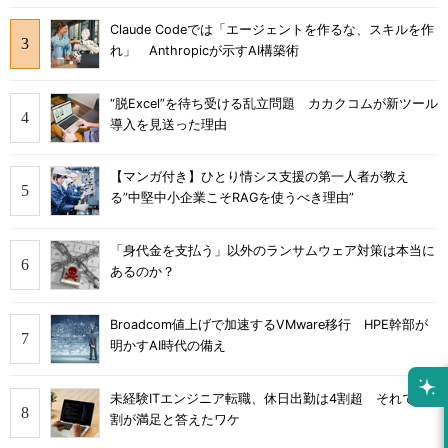
Claude Codeでは「エージェントを作るな、スキルを作
れ」 Anthropicが示すAI構築術
“脱Excel”を待ち受ける乱立問題 カカクコムが新ツール
導入を見送った理由
【マンガ付き】ひとり情シス支援の第一人者が教え
る”中堅中小企業こそRAGを使うべき理由”
「身代金を支払う」以外のランサムウェア対策は本当に
あるのか？
Broadcom値上げで加速するVMware移行 HPE幹部が
明かすAI時代の備え
未経験ITエンジニア転職、休日出勤は4割超 それでも8
割が満足と答えたワケ