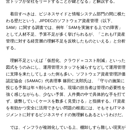
営トップが全社をリードすることが鍵となる」と解説する。
着目すべきは、ビジネスサイドと情報システム部門の間に横た
わる壁だという。JIPDECのソフトウェア資産管理（以下、
SAM）に関する調査では、例年「SAMを実施する上での障害」
として人材不足、予算不足が多く挙げられるが、「これもIT資産
管理に対する経営層の理解不足を反映したものといえる」と分析
する。
理解不足といえば「仮想化、クラウド＝コスト削減」といった
図式をうのみにし、運用管理スタッフを減らすなどして運用管理
に支障を来たしてしまった例も多い。ソフトウェア資産管理評価
認定協会（SAMAC）代表理事 篠田仁太郎氏は、「守りの施策に
投じる予算は年々削られている。現場の担当者は管理の必要性を
強く感じながらも、少ない予算、人件費の中で具体的な手を打て
ず、疲弊していくケースを数多く見受ける」と指摘する。IT資産
を有効かつ安全に活用できない問題の根底には、そもそもITマネ
ジメントに対するビジネスサイドの無理解もあるというわけだ。
では、インフラが複雑化している上、棚卸しすら難しい現実が