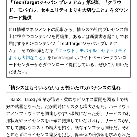
「TechTargetジャパン プレミアム」第5弾、『クラウ
ド、モバイル、セキュリティよりも大切なこと』をダウン
ロード提供
＠IT情報マネジメントの記事から、情シスの社内プレゼンス向
上に役立つコンテンツを再編集、あるいは新規書き起こしでお
届けするPDFコンテンツ「TechTargetジャパン プレミア
ム」。その第5弾となる
『クラウド、モバイル、セキュリティ
よりも大切なこと』
をTechTarget ホワイトペーパーダウンロ
ードセンターからダウンロード提供している。ぜひご活用いた
だきたい。
「情シスはもういらない」が招いたITガバナンスの乱れ
SaaS、IaaSは企業が迅速・柔軟なビジネス展開を図る上で格
好の武器となった。だが同時にリスクも増大させた。ハードウェ
ア／ソフトウェアを調達しやすい環境になった分、サービスの利
用状況やライセンスを正確に把握していなければ、サービスが乱
立して無駄なコストの増大を招く。既存インフラも同様だ。それ
と知らずにライセンス違反を犯し、億単位の賠償金を求められた