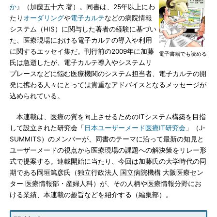
か
』（加藤五十六 著）。同書は、25年以上にわ
たり
オーダリング
や
電子カルテ
などの病院情報
システム（HIS）に関与した著者の経験に基づい
た、医療現場における電子カルテの導入や利用
に関するエッセイ集だ。刊行前の2009年に加藤
電子書籍でも読める
氏は急逝したが、電子カルテ導入やシステムリ
プレースなどに悩む医療機関のシステム担当者、電子カルテの開
発に携わる人々にとっては貴重なアドバイスとなるメッセージが
込められている。
本連載は、医療の質を向上させるためのITシステム構築を目指
して設立された研究会「
日本ユーザーメード医療IT研究会
」（J-
SUMMITS）のメンバーが、同書のテーマに沿って最新の知見と
ユーザーメードの視点から医療現場の課題への解決策をリレー形
式で提案する。連載開始に当たり、今回は加藤氏の大学時代の同
期である岡垣篤彦氏（独立行政法人 国立病院機構 大阪医療セン
ター 医療情報部・産婦人科）が、その人柄や医療情報分野にお
ける業績、本連載の趣旨などを紹介する（編集部）。