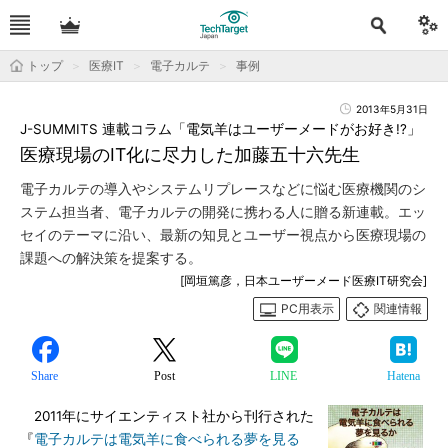
トップ
医療IT
電子カルテ
事例
2013年5月31日
J-SUMMITS 連載コラム「電気羊はユーザーメードがお好き!?」
医療現場のIT化に尽力した加藤五十六先生
電子カルテの導入やシステムリプレースなどに悩む医療機関のシ
ステム担当者、電子カルテの開発に携わる人に贈る新連載。エッ
セイのテーマに沿い、最新の知見とユーザー視点から医療現場の
課題への解決策を提案する。
[岡垣篤彦，日本ユーザーメード医療IT研究会]
PC用表示
関連情報
Share
Post
LINE
Hatena
2011年にサイエンティスト社から刊行された
『
電子カルテは電気羊に食べられる夢を見る