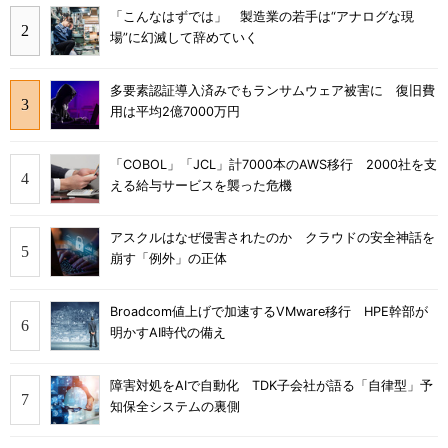
「こんなはずでは」 製造業の若手は“アナログな現
場”に幻滅して辞めていく
多要素認証導入済みでもランサムウェア被害に 復旧費
用は平均2億7000万円
「COBOL」「JCL」計7000本のAWS移行 2000社を支
える給与サービスを襲った危機
アスクルはなぜ侵害されたのか クラウドの安全神話を
崩す「例外」の正体
Broadcom値上げで加速するVMware移行 HPE幹部が
明かすAI時代の備え
障害対処をAIで自動化 TDK子会社が語る「自律型」予
知保全システムの裏側