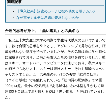
関連記事
【導入効果】診療のカーナビ役を務める電子カルテ
なぜ電子カルテは急速に普及しないのか
合理的思考が身上、「黒い砲丸」との異名も
私と五十六先生は大学の同期で学生時代以来の長い付き合いで
す。彼は合理的思考を身上とし、アグレッシブで勇敢な性格、権
威を恐れない態度を持っていましたが、その気質は既に学生時代
に完成されており、当時から友人たちの信頼を得ていました。彼
はスキー、オートバイ、コンピュータに通じており、私のスキー
の師匠でもあります。スキーは競技スキー、それも滑降のスペシ
ャリストでした。五十六先生のもう1つの著書『肥満自転車』
（エイ出版社）でも触れられている「筋肉質の肥満体」で体重
100キロ超。最小の空気抵抗である球体に近い体型を生かして時
速100キロ以上で滑り降りる姿は「黒い砲丸」と呼ばれていまし
た。