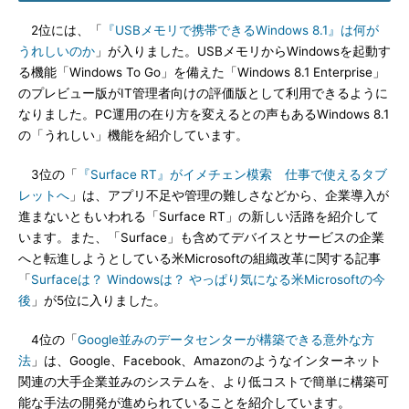
2位には、「
『USBメモリで携帯できるWindows 8.1』は何が
うれしいのか
」が入りました。USBメモリからWindowsを起動す
る機能「Windows To Go」を備えた「Windows 8.1 Enterprise」
のプレビュー版がIT管理者向けの評価版として利用できるように
なりました。PC運用の在り方を変えるとの声もあるWindows 8.1
の「うれしい」機能を紹介しています。
3位の「
『Surface RT』がイメチェン模索 仕事で使えるタブ
レットへ
」は、アプリ不足や管理の難しさなどから、企業導入が
進まないともいわれる「Surface RT」の新しい活路を紹介して
います。また、「Surface」も含めてデバイスとサービスの企業
へと転進しようとしている米Microsoftの組織改革に関する記事
「
Surfaceは？ Windowsは？ やっぱり気になる米Microsoftの今
後
」が5位に入りました。
4位の「
Google並みのデータセンターが構築できる意外な方
法
」は、Google、Facebook、Amazonのようなインターネット
関連の大手企業並みのシステムを、より低コストで簡単に構築可
能な手法の開発が進められていることを紹介しています。