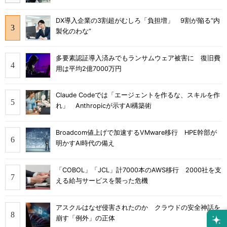
DX導入企業の3割超がむしろ「負担増」 9割が陥る“内
製化のわな”
多要素認証導入済みでもランサムウェア被害に 復旧費
用は平均2億7000万円
Claude Codeでは「エージェントを作るな、スキルを作
れ」 Anthropicが示すAI構築術
Broadcom値上げで加速するVMware移行 HPE幹部が
明かすAI時代の備え
「COBOL」「JCL」計7000本のAWS移行 2000社を支
える給与サービスを襲った危機
アスクルはなぜ侵害されたのか クラウドの安全神話を
崩す「例外」の正体