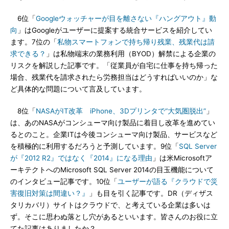
6位「
Googleウォッチャーが目を離さない『ハングアウト』動
向
」はGoogleがユーザーに提案する統合サービスを紹介してい
ます。7位の「
私物スマートフォンで持ち帰り残業、残業代は請
求できる？
」は私物端末の業務利用（BYOD）解禁による企業の
リスクを解説した記事です。「従業員が自宅に仕事を持ち帰った
場合、残業代を請求されたら労務担当はどうすればいいのか」な
ど具体的な問題について言及しています。
8位「
NASAがIT改革 iPhone、3Dプリンタで“大気圏脱出”
」
は、あのNASAがコンシューマ向け製品に着目し改革を進めてい
るとのこと。企業ITは今後コンシューマ向け製品、サービスなど
を積極的に利用するだろうと予測しています。9位「
SQL Server
が『2012 R2』ではなく『2014』になる理由
」は米Microsoftア
ーキテクトへのMicrosoft SQL Server 2014の目玉機能について
のインタビュー記事です。10位「
ユーザーが語る『クラウドで災
害復旧対策は間違い？』
」も目を引く記事です。DR（ディザス
タリカバリ）サイトはクラウドで、と考えている企業は多いは
ず。そこに思わぬ落とし穴があるといいます。皆さんのお役に立
てた記事はありましたか？