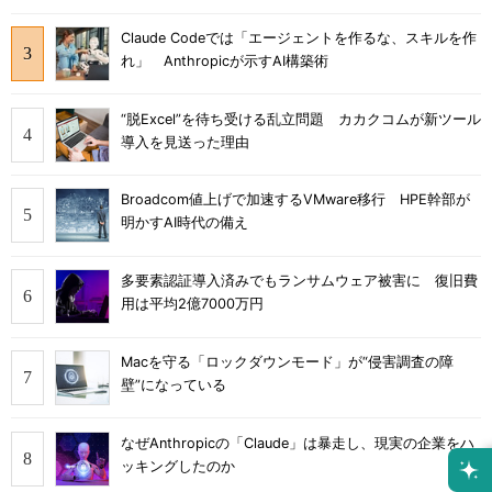
Claude Codeでは「エージェントを作るな、スキルを作
れ」 Anthropicが示すAI構築術
“脱Excel”を待ち受ける乱立問題 カカクコムが新ツール
導入を見送った理由
Broadcom値上げで加速するVMware移行 HPE幹部が
明かすAI時代の備え
多要素認証導入済みでもランサムウェア被害に 復旧費
用は平均2億7000万円
Macを守る「ロックダウンモード」が“侵害調査の障
壁”になっている
なぜAnthropicの「Claude」は暴走し、現実の企業をハ
ッキングしたのか