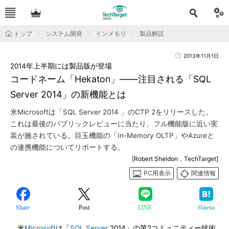
トップ
システム開発
インメモリ
製品解説
2013年11月1日
2014年上半期には製品版が登場
コードネーム「Hekaton」――注目される「SQL
Server 2014」の新機能とは
米Microsoftは「SQL Server 2014 」のCTP 2をリリースした。
これは最後のパブリックレビューに当たり、フル機能版に近い実
装が施されている。目玉機能の「In-Memory OLTP」やAzureと
の連携機能についてリポートする。
[Robert Sheldon，TechTarget]
PC用表示
関連情報
Share
Post
LINE
Hatena
米
Microsoft
は「
SQL Server
2014」の第2コミュニティー技術