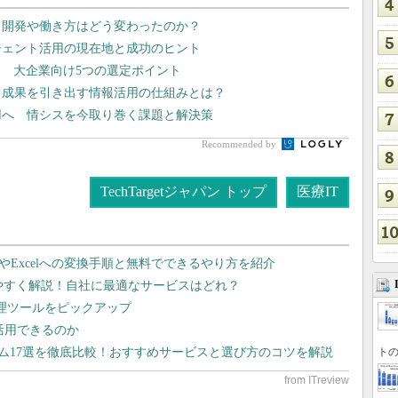
プリ開発や働き方はどう変わったのか？
エージェント活用の現在地と成功のヒント
 大企業向け5つの選定ポイント
、成果を引き出す情報活用の仕組みとは？
運用へ 情シスを今取り巻く課題と解決策
Recommended by
TechTargetジャパン トップ
医療IT
dやExcelへの変換手順と無料でできるやり方を紹介
りやすく解説！自社に最適なサービスはどれ？
管理ツールをピックアップ
で活用できるのか
トの
テム17選を徹底比較！おすすめサービスと選び方のコツを解説