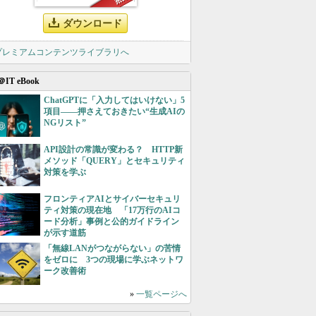
ダウンロード
 プレミアムコンテンツライブラリへ
＠IT eBook
ChatGPTに「入力してはいけない」5
項目――押さえておきたい“生成AIの
NGリスト”
API設計の常識が変わる？ HTTP新
メソッド「QUERY」とセキュリティ
対策を学ぶ
フロンティアAIとサイバーセキュリ
ティ対策の現在地 「17万行のAIコ
ード分析」事例と公的ガイドライン
が示す道筋
「無線LANがつながらない」の苦情
をゼロに 3つの現場に学ぶネットワ
ーク改善術
»
一覧ページへ