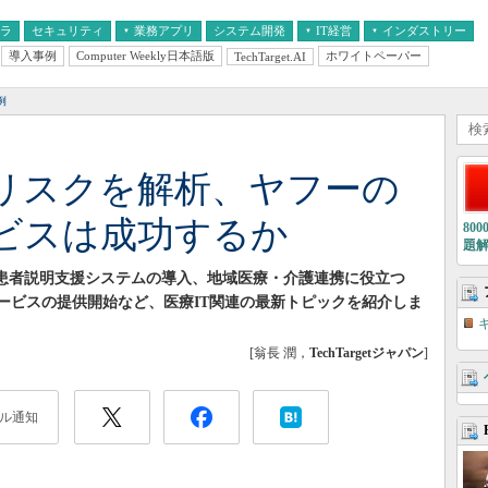
フラ
セキュリティ
業務アプリ
システム開発
IT経営
インダストリー
導入事例
Computer Weekly日本語版
ホワイトペーパー
TechTarget.AI
AI
経営とIT
医療IT
中堅・中小企業とIT
教育IT
例
症リスクを解析、ヤフーの
ビスは成功するか
80
題
た患者説明支援システムの導入、地域医療・介護連携に役立つ
ービスの提供開始など、医療IT関連の最新トピックを紹介しま
[翁長 潤，
TechTargetジャパン
]
ル通知