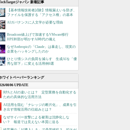
TechTargetジャパン 新着記事
【基本情報技術者試験】情報漏えいを防ぎ、
ファイルを保護する「アクセス権」の基本
AIガバナンスに人文学が必要な理由
Broadcom値上げで加速するVMware移行
HPE幹部が明かすAI時代の備え
なぜAnthropicの「Claude」は暴走し、現実の
企業をハッキングしたのか
ひとり情シスの負荷を減らす 生成AIを「優
秀な部下」に変える活用例6選
ホワイトペーパーランキング
026/08/06 UPDATE
RPAとAIの違いとは？ 定型業務を自動化する
ための具体的な活用方法
AI活用を阻む「ナレッジの断片化」、成果を引
き出す情報活用の仕組みとは？
なぜサイバー攻撃による被害は沈静化しな
い？ 報道では見えない本質に迫る
経営層の「AI導入しろ」で予算破綻？ 95％が