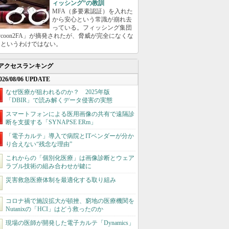
ィッシング”の教訓
MFA（多要素認証）を入れた
から安心という常識が崩れ去
っている。フィッシング集団
ycoon2FA」が摘発されたが、脅威が完全になくな
たというわけではない。
アクセスランキング
026/08/06 UPDATE
なぜ医療が狙われるのか？ 2025年版
「DBIR」で読み解くデータ侵害の実態
スマートフォンによる医用画像の共有で遠隔診
断を支援する「SYNAPSE ERm」
「電子カルテ」導入で病院とITベンダーが分か
り合えない“残念な理由”
これからの「個別化医療」は画像診断とウェア
ラブル技術の組み合わせが鍵に
災害救急医療体制を最適化する取り組み
コロナ禍で施設拡大が頓挫、窮地の医療機関を
Nutanixの「HCI」はどう救ったのか
現場の医師が開発した電子カルテ「Dynamics」