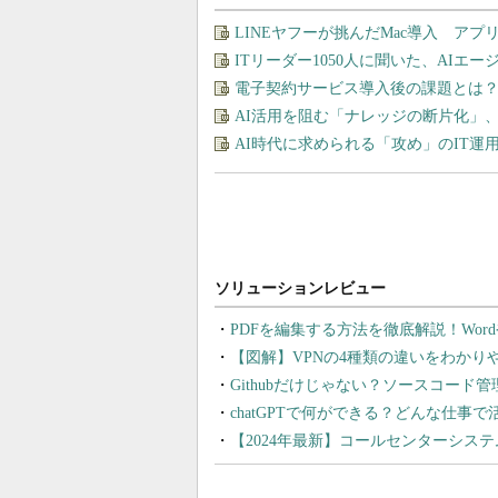
LINEヤフーが挑んだMac導入 ア
ITリーダー1050人に聞いた、AI
電子契約サービス導入後の課題とは？
AI活用を阻む「ナレッジの断片化」
AI時代に求められる「攻め」のIT
PDFを編集する方法を徹底解説！Wor
【図解】VPNの4種類の違いをわか
Githubだけじゃない？ソースコード
chatGPTで何ができる？どんな仕事
【2024年最新】コールセンターシス