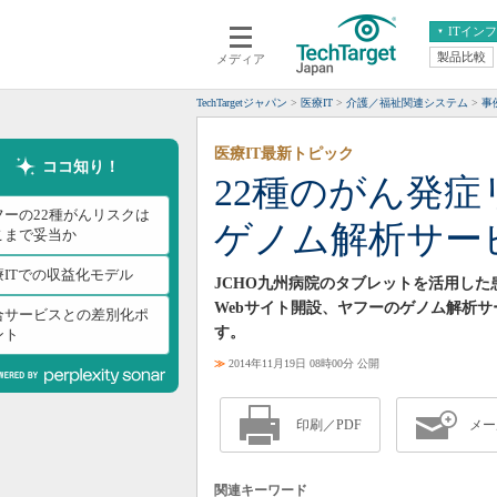
ITイン
製品比較
メディア
クラウド
エンタープライズ
ERP
仮想化
TechTargetジャパン
医療IT
介護／福祉関連システム
事
データ分析
サーバ＆ストレージ
医療IT最新トピック
CX
スマートモバイル
ココ知り！
22種のがん発
情報系システム
ネットワーク
フーの22種がんリスクは
ゲノム解析サー
システム運用管理
こまで妥当か
療ITでの収益化モデル
JCHO九州病院のタブレットを活用し
Webサイト開設、ヤフーのゲノム解析サ
合サービスとの差別化ポ
す。
ント
≫
2014年11月19日 08時00分 公開
印刷／PDF
メー
関連キーワード