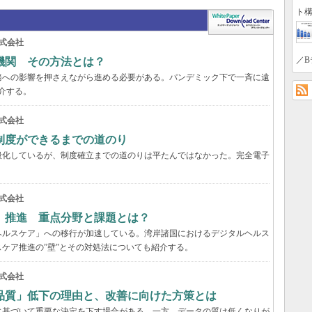
ト構
式会社
／B
機関 その方法とは？
務への影響を押さえながら進める必要がある。パンデミック下で一斉に遠
介する。
式会社
制度ができるまでの道のり
般化しているが、制度確立までの道のりは平たんではなかった。完全電子
式会社
」推進 重点分野と課題とは？
ヘルスケア」への移行が加速している。湾岸諸国におけるデジタルヘルス
ケア推進の”壁”とその対処法についても紹介する。
式会社
品質」低下の理由と、改善に向けた方策とは
に基づいて重要な決定を下す場合がある。一方、データの質は低くなりが