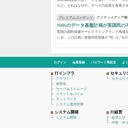
ちだ。それはなぜか。データの品質を改善さ
プレミアムコンテンツ
アイティメディア株
NHSのデータ基盤計画が英国民の
英国の国民保健サービスでイングランド地域を管
いる。この計画に英国市民団体が“待った”を
ログイン
会員登録
パスワード再設定
よ
ITインフラ
セキュリ
クラウド
セキュリ
仮想化
サーバ＆ストレージ
スマートモバイル
ネットワーク
システム運用管理
システム開発
IT経営
システム開発
経営とIT
中堅・中小