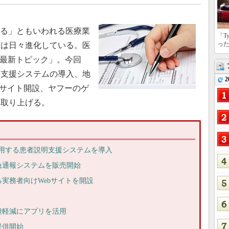
いる」ともいわれる医療業
「T
っ
スは日々進化している。医
T最新トピック」。今回
明支援システムの導入、地
2
bサイト開設、ヤフーのゲ
を取り上げる。
活用する患者説明支援システムを導入
急通報システムを販売開始
実務者向けWebサイトを開設
担軽減にアプリを活用
提供開始