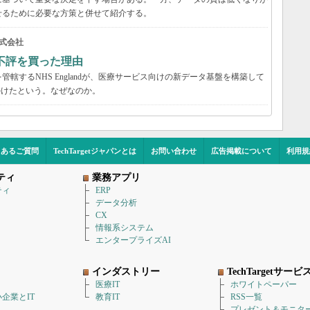
せるために必要な方策と併せて紹介する。
式会社
不評を買った理由
轄するNHS Englandが、医療サービス向けの新データ基盤を構築して
かけたという。なぜなのか。
くあるご質問
TechTargetジャパンとは
お問い合わせ
広告掲載について
利用規
ティ
業務アプリ
ティ
ERP
データ分析
CX
情報系システム
エンタープライズAI
インダストリー
TechTargetサービ
医療IT
ホワイトペーパー
企業とIT
教育IT
RSS一覧
プレゼント＆モニタ