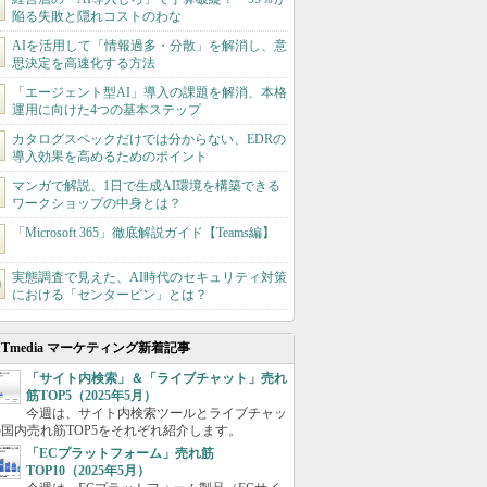
陥る失敗と隠れコストのわな
AIを活用して「情報過多・分散」を解消し、意
思決定を高速化する方法
「エージェント型AI」導入の課題を解消、本格
運用に向けた4つの基本ステップ
カタログスペックだけでは分からない、EDRの
導入効果を高めるためのポイント
マンガで解説、1日で生成AI環境を構築できる
ワークショップの中身とは？
「Microsoft 365」徹底解説ガイド【Teams編】
実態調査で見えた、AI時代のセキュリティ対策
における「センターピン」とは？
ITmedia マーケティング新着記事
「サイト内検索」＆「ライブチャット」売れ
筋TOP5（2025年5月）
今週は、サイト内検索ツールとライブチャッ
国内売れ筋TOP5をそれぞれ紹介します。
「ECプラットフォーム」売れ筋
TOP10（2025年5月）