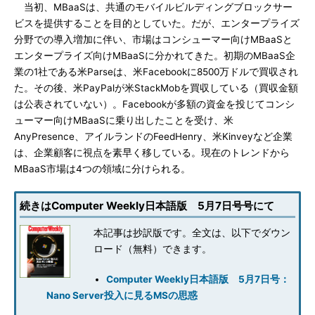
当初、MBaaSは、共通のモバイルビルディングブロックサー
ビスを提供することを目的としていた。だが、エンタープライズ
分野での導入増加に伴い、市場はコンシューマー向けMBaaSと
エンタープライズ向けMBaaSに分かれてきた。初期のMBaaS企
業の1社である米Parseは、米Facebookに8500万ドルで買収され
た。その後、米PayPalが米StackMobを買収している（買収金額
は公表されていない）。Facebookが多額の資金を投じてコンシ
ューマー向けMBaaSに乗り出したことを受け、米
AnyPresence、アイルランドのFeedHenry、米Kinveyなど企業
は、企業顧客に視点を素早く移している。現在のトレンドから
MBaaS市場は4つの領域に分けられる。
続きはComputer Weekly日本語版 5月7日号号にて
本記事は抄訳版です。全文は、以下でダウン
ロード（無料）できます。
Computer Weekly日本語版 5月7日号：
Nano Server投入に見るMSの思惑