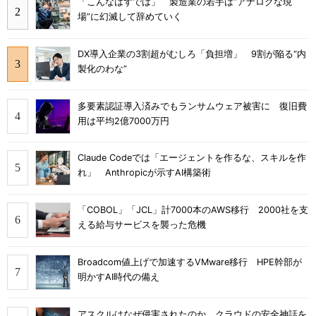
「こんなはずでは」 製造業の若手は“アナログな現
場”に幻滅して辞めていく
DX導入企業の3割超がむしろ「負担増」 9割が陥る“内
製化のわな”
多要素認証導入済みでもランサムウェア被害に 復旧費
用は平均2億7000万円
Claude Codeでは「エージェントを作るな、スキルを作
れ」 Anthropicが示すAI構築術
「COBOL」「JCL」計7000本のAWS移行 2000社を支
える給与サービスを襲った危機
Broadcom値上げで加速するVMware移行 HPE幹部が
明かすAI時代の備え
アスクルはなぜ侵害されたのか クラウドの安全神話を