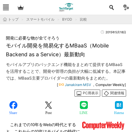
トップ
スマートモバイル
BYOD
比較
2015年5月18日
開発に必要な物が全てそろう
モバイル開発を簡易化するMBaaS（Mobile
Backend as a Service）最新動向
モバイルアプリのバックエンド機能をまとめて提供するMBaaS
を活用することで、開発や管理の負担が大幅に低減する。本記事
では、MBaaS主要プロバイダーの最新動向をまとめた。
[
Janakiram MSV
，Computer Weekly]
PC用表示
関連情報
Share
Post
LINE
Hatena
これまでの10年をWebの時代とする
と、これからの10年はモバイルの時代に