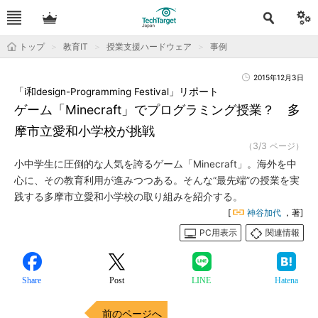
トップ
教育IT
授業支援ハードウェア
事例
2015年12月3日
「i和design-Programming Festival」リポート
ゲーム「Minecraft」でプログラミング授業？ 多
摩市立愛和小学校が挑戦
（3/3 ページ）
小中学生に圧倒的な人気を誇るゲーム「Minecraft」。海外を中
心に、その教育利用が進みつつある。そんな“最先端”の授業を実
践する多摩市立愛和小学校の取り組みを紹介する。
[
神谷加代
，著]
PC用表示
関連情報
Share
Post
LINE
Hatena
前のページへ