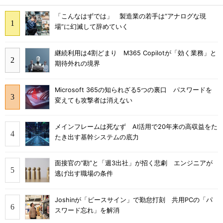
「こんなはずでは」 製造業の若手は“アナログな現
場”に幻滅して辞めていく
継続利用は4割どまり M365 Copilotが「効く業務」と
期待外れの境界
Microsoft 365の知られざる5つの裏口 パスワードを
変えても攻撃者は消えない
メインフレームは死なず AI活用で20年来の高収益をた
たき出す基幹システムの底力
面接官の“勘”と「週3出社」が招く悲劇 エンジニアが
逃げ出す職場の条件
Joshinが「ピースサイン」で勤怠打刻 共用PCの「パ
スワード忘れ」を解消