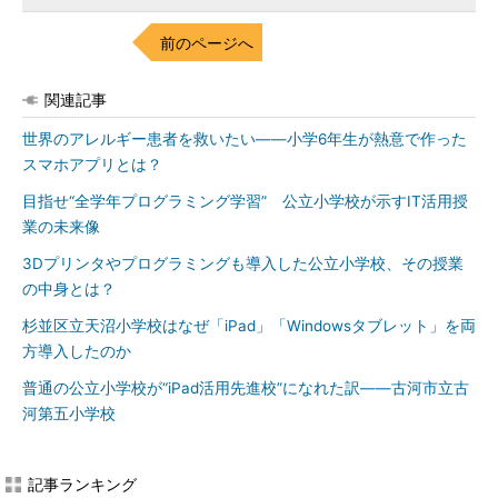
前のページへ
関連記事
世界のアレルギー患者を救いたい――小学6年生が熱意で作った
スマホアプリとは？
目指せ“全学年プログラミング学習” 公立小学校が示すIT活用授
業の未来像
3Dプリンタやプログラミングも導入した公立小学校、その授業
の中身とは？
杉並区立天沼小学校はなぜ「iPad」「Windowsタブレット」を両
方導入したのか
普通の公立小学校が“iPad活用先進校”になれた訳――古河市立古
河第五小学校
記事ランキング