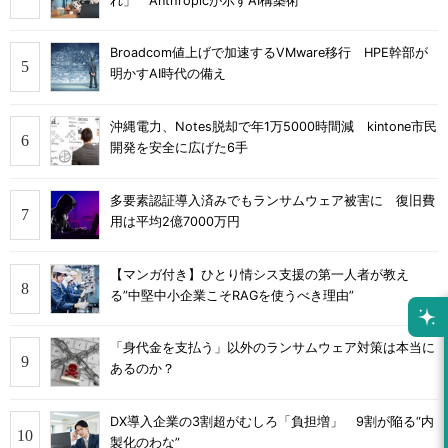
れ」 Anthropicが示すAI構築術
Broadcom値上げで加速するVMware移行 HPE幹部が
明かすAI時代の備え
沖縄電力、Notes脱却で年1万5000時間減 kintone市民
開発を安全に広げた6手
多要素認証導入済みでもランサムウェア被害に 復旧費
用は平均2億7000万円
【マンガ付き】ひとり情シス支援の第一人者が教え
る”中堅中小企業こそRAGを使うべき理由”
「身代金を支払う」以外のランサムウェア対策は本当に
あるのか？
DX導入企業の3割超がむしろ「負担増」 9割が陥る“内
製化のわな”