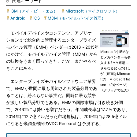
関連キーワード
IBM（アイ・ビー・エム）
|
Microsoft（マイクロソフト）
|
Android
|
iOS
|
MDM（モバイルデバイス管理）
モバイルデバイスやコンテンツ、アプリケー
ションまで総合的に管理するエンタープライズ
モバイル管理（EMM）ベンダーは2013～2015年
MicrosoftやIBMな
にかけて、モバイルデバイス管理（MDM）から
どメガベンダーも参
の転換をうまく図ってきた。だが、まだやるべ
入するEMM市場に
きことはある。
さらなる変化の兆し
が（画面はMicroso
ftの「Microsoft Int
エンタープライズモバイルソフトウェア業界
une」紹介ページ）
で、EMMが世間に最も周知された製品分野であ
《クリックで拡大》
ることは、紛れもない事実だ。同時に最も競争
が激しい製品分野でもある。EMMの国際市場は引き続き好調
で、2016年には勢いを増すだろう。年間成長率は17.7％であり、
2014年に12.7億ドルだった市場規模は、2019年には28.5億ドル
になると米調査機関のVDC Researchは予測する。