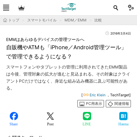
トップ
スマートモバイル
MDM／EMM
比較
2016年3月4日
EMMはあらゆるデバイスの管理ツールへ
自販機やATMも「iPhone／Android管理ツール」
で管理できるようになる？
スマートフォンやタブレットの管理に利用されてきたEMM製品
は今後、管理対象の拡大が進むと見込まれる。その対象はクライ
アントPCだけではなく、身近な組み込み機器に及ぶ可能性があ
る。
[
Eric Klein
，TechTarget]
PC用表示
関連情報
Share
Post
LINE
Hatena