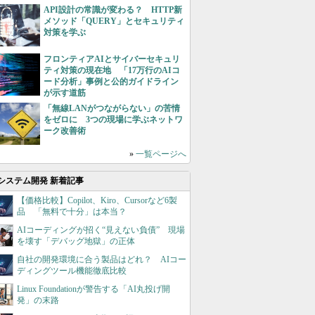
API設計の常識が変わる？ HTTP新
メソッド「QUERY」とセキュリティ
対策を学ぶ
フロンティアAIとサイバーセキュリ
ティ対策の現在地 「17万行のAIコ
ード分析」事例と公的ガイドライン
が示す道筋
「無線LANがつながらない」の苦情
をゼロに 3つの現場に学ぶネットワ
ーク改善術
»
一覧ページへ
システム開発 新着記事
【価格比較】Copilot、Kiro、Cursorなど6製
品 「無料で十分」は本当？
AIコーディングが招く“見えない負債” 現場
を壊す「デバッグ地獄」の正体
自社の開発環境に合う製品はどれ？ AIコー
ディングツール機能徹底比較
Linux Foundationが警告する「AI丸投げ開
発」の末路