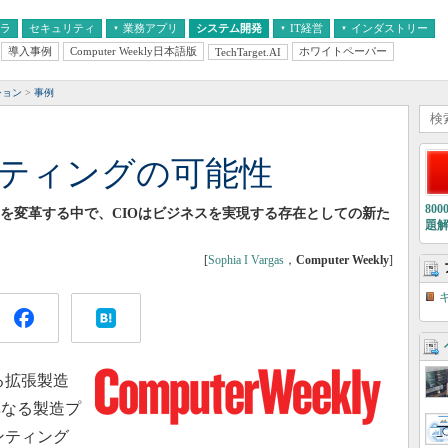
フラ
セキュリティ
業務アプリ
システム開発
IT経営
インダストリー
導入事例
Computer Weekly日本語版
ホワイトペーパー
TechTarget.AI
AI
経営とIT
医療IT
中堅・中小企業とIT
教育IT
ション
事例
ンティングの可能性
80
方を変革する中で、CIOはビジネスを実現する存在としての新た
題
[
Sophia I Vargas
，
Computer Weekly
]
る拡張製造
異なる製造プ
ンティング