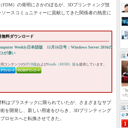
解積層法（FDM）の発明にさかのぼるが、3Dプリンティング技
プンソースコミュニティーに貢献してきた関係者の熱意に
16日号無料ダウンロード
omputer Weekly日本語版 11月16日号：Windows Server 2016の
コが凄い
、同コンテンツの
EPUB版
および
Kindle（MOBI）版
も提供しています。
「T
っ
材料はプラスチックに限られていたが、さまざまなサプ
術を開発し、新しい用途をひらき、3Dプリンティング
2
いプロセスへと転換させてきた。