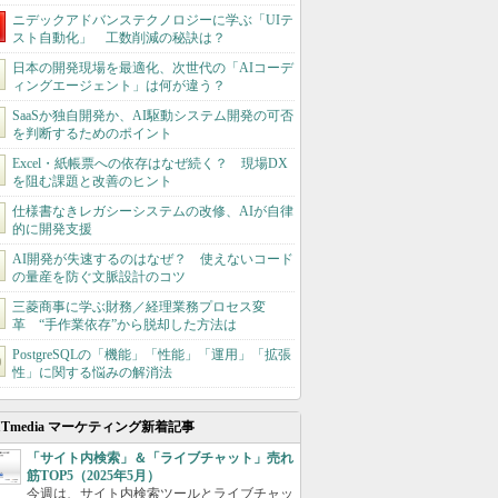
ニデックアドバンステクノロジーに学ぶ「UIテ
スト自動化」 工数削減の秘訣は？
日本の開発現場を最適化、次世代の「AIコーデ
ィングエージェント」は何が違う？
SaaSか独自開発か、AI駆動システム開発の可否
を判断するためのポイント
Excel・紙帳票への依存はなぜ続く？ 現場DX
を阻む課題と改善のヒント
仕様書なきレガシーシステムの改修、AIが自律
的に開発支援
AI開発が失速するのはなぜ？ 使えないコード
の量産を防ぐ文脈設計のコツ
三菱商事に学ぶ財務／経理業務プロセス変
革 “手作業依存”から脱却した方法は
PostgreSQLの「機能」「性能」「運用」「拡張
性」に関する悩みの解消法
ITmedia マーケティング新着記事
「サイト内検索」＆「ライブチャット」売れ
筋TOP5（2025年5月）
今週は、サイト内検索ツールとライブチャッ