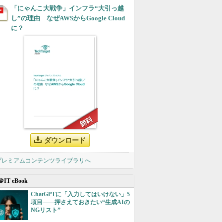
「にゃんこ大戦争」インフラ“大引っ越
し”の理由 なぜAWSからGoogle Cloud
に？
ダウンロード
 プレミアムコンテンツライブラリへ
＠IT eBook
ChatGPTに「入力してはいけない」5
項目――押さえておきたい“生成AIの
NGリスト”