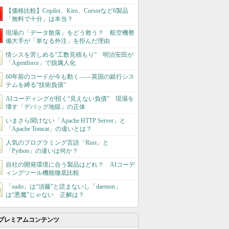
【価格比較】Copilot、Kiro、Cursorなど6製品
「無料で十分」は本当？
現場の「データ散落」をどう救う？ 航空機整
備大手が「単なる外注」を拒んだ理由
情シスを苦しめる“工数見積もり” 明治安田が
「Agentforce」で脱属人化
60年前のコードが今も動く――英国の銀行シス
テムを縛る“技術負債”
AIコーディングが招く“見えない負債” 現場を
壊す「デバッグ地獄」の正体
いまさら聞けない「Apache HTTP Server」と
「Apache Tomcat」の違いとは？
人気のプログラミング言語「Rust」と
「Python」の違いは何か？
自社の開発環境に合う製品はどれ？ AIコーデ
ィングツール機能徹底比較
「sudo」は“須藤”と読まないし「daemon」
は“悪魔”じゃない 正解は？
プレミアムコンテンツ