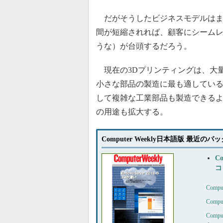
だがそうしたビジネスモデルはま
間が短縮されれば、顧客にシームレ
うな）が台頭するだろう。
現在の3Dプリンティングは、大
小さな部品の製造に最も適してい
して複雑な工業部品も製造できる
の用途も拡大する。
Computer Weekly日本語版 最近の
C
コ
Com
Com
Com