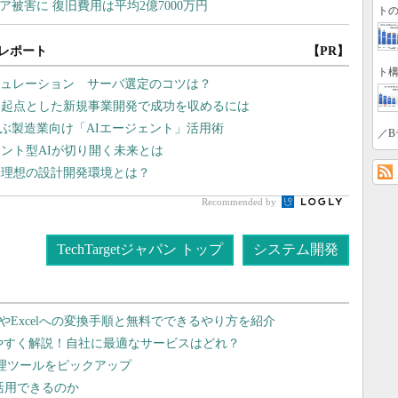
トの
レポート
【PR】
ト構
シミュレーション サーバ選定のコツは？
を起点とした新規事業開発で成功を収めるには
学ぶ製造業向け「AIエージェント」活用術
／B
ェント型AIが切り開く未来とは
る理想の設計開発環境とは？
Recommended by
TechTargetジャパン トップ
システム開発
dやExcelへの変換手順と無料でできるやり方を紹介
りやすく解説！自社に最適なサービスはどれ？
管理ツールをピックアップ
で活用できるのか