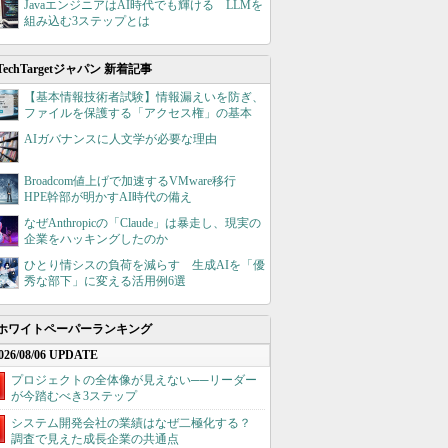
JavaエンジニアはAI時代でも輝ける LLMを
組み込む3ステップとは
TechTargetジャパン 新着記事
【基本情報技術者試験】情報漏えいを防ぎ、
ファイルを保護する「アクセス権」の基本
AIガバナンスに人文学が必要な理由
Broadcom値上げで加速するVMware移行
HPE幹部が明かすAI時代の備え
なぜAnthropicの「Claude」は暴走し、現実の
企業をハッキングしたのか
ひとり情シスの負荷を減らす 生成AIを「優
秀な部下」に変える活用例6選
ホワイトペーパーランキング
026/08/06 UPDATE
プロジェクトの全体像が見えない──リーダー
が今踏むべき3ステップ
システム開発会社の業績はなぜ二極化する？
調査で見えた成長企業の共通点