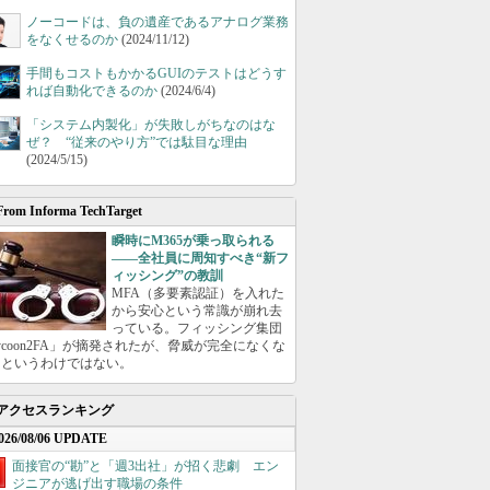
ノーコードは、負の遺産であるアナログ業務
をなくせるのか
(2024/11/12)
手間もコストもかかるGUIのテストはどうす
れば自動化できるのか
(2024/6/4)
「システム内製化」が失敗しがちなのはな
ぜ？ “従来のやり方”では駄目な理由
(2024/5/15)
From Informa TechTarget
瞬時にM365が乗っ取られる
――全社員に周知すべき“新フ
ィッシング”の教訓
MFA（多要素認証）を入れた
から安心という常識が崩れ去
っている。フィッシング集団
ycoon2FA」が摘発されたが、脅威が完全になくな
たというわけではない。
アクセスランキング
026/08/06 UPDATE
面接官の“勘”と「週3出社」が招く悲劇 エン
ジニアが逃げ出す職場の条件