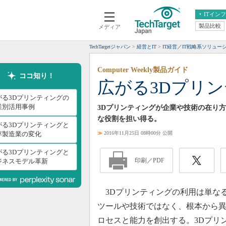
ITイン
製品比較
メディア
クラウド
エンタープライズ
ERP
仮想化
TechTargetジャパン
経営とIT
IT経営／IT戦略系ソリュー
データ分析
サーバ＆ストレージ
Computer Weekly製品ガイド
CX
スマートモバイル
ココ知り！
広がる3Dプリ
情報系システム
ネットワーク
がる3Dプリンティングの
システム運用管理
業別活用事例
3Dプリンティングが企業や技術の在り
な役割を担い得る。
がる3Dプリンティングと
存製造業の変化
≫
2016年11月25日 08時00分 公開
がる3Dプリンティングと
印刷／PDF
ジネスモデル革新
3Dプリンティングの利用は単な
ツールや技術ではなく、根本から
ロセスと能力を創出する。3Dプリ