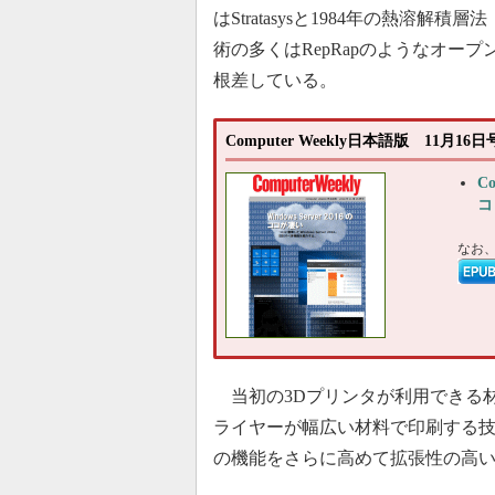
はStratasysと1984年の熱溶
術の多くはRepRapのようなオー
根差している。
Computer Weekly日本語版 11月
C
コ
なお
当初の3Dプリンタが利用できる
ライヤーが幅広い材料で印刷する技
の機能をさらに高めて拡張性の高