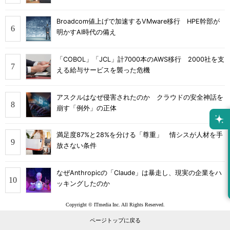
Broadcom値上げで加速するVMware移行 HPE幹部が
明かすAI時代の備え
「COBOL」「JCL」計7000本のAWS移行 2000社を支
える給与サービスを襲った危機
アスクルはなぜ侵害されたのか クラウドの安全神話を
崩す「例外」の正体
満足度87%と28%を分ける「尊重」 情シスが人材を手
放さない条件
なぜAnthropicの「Claude」は暴走し、現実の企業をハ
ッキングしたのか
Copyright © ITmedia Inc. All Rights Reserved.
ページトップに戻る