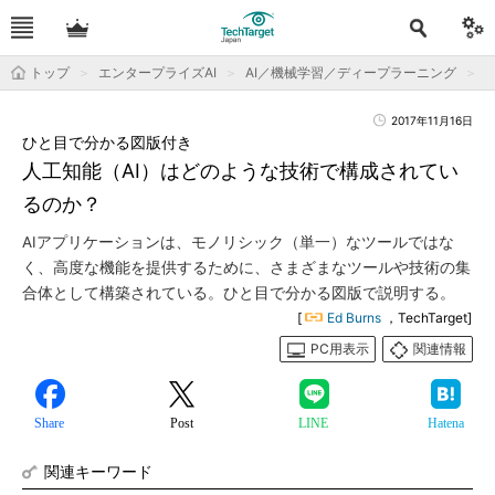
トップ
エンタープライズAI
AI／機械学習／ディープラーニング
2017年11月16日
ひと目で分かる図版付き
人工知能（AI）はどのような技術で構成されてい
るのか？
AIアプリケーションは、モノリシック（単一）なツールではな
く、高度な機能を提供するために、さまざまなツールや技術の集
合体として構築されている。ひと目で分かる図版で説明する。
[
Ed Burns
，TechTarget]
PC用表示
関連情報
Share
Post
LINE
Hatena
関連キーワード