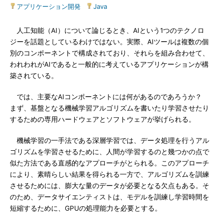
アプリケーション開発
|
Java
人工知能（AI）について論じるとき、AIという1つのテクノロ
ジーを話題としているわけではない。実際、AIツールは複数の個
別のコンポーネントで構成されており、それらを組み合わせて、
われわれがAIであると一般的に考えているアプリケーションが構
築されている。
では、主要なAIコンポーネントには何があるのであろうか？
まず、基盤となる機械学習アルゴリズムを書いたり学習させたり
するための専用ハードウェアとソフトウェアが挙げられる。
機械学習の一手法である深層学習では、データ処理を行うアル
ゴリズムを学習させるために、人間が学習するのと幾つかの点で
似た方法である直感的なアプローチがとられる。このアプローチ
により、素晴らしい結果を得られる一方で、アルゴリズムを訓練
させるためには、膨大な量のデータが必要となる欠点もある。そ
のため、データサイエンティストは、モデルを訓練し学習時間を
短縮するために、GPUの処理能力を必要とする。