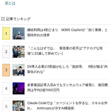
姿とは
記事ランキング
継続利用は4割どまり M365 Copilotが「効く業務」と
期待外れの境界
「こんなはずでは」 製造業の若手は“アナログな現
場”に幻滅して辞めていく
DX導入企業の3割超がむしろ「負担増」 9割が陥る“内
製化のわな”
多要素認証導入済みでもランサムウェア被害に 復旧費
用は平均2億7000万円
Claude Codeでは「エージェントを作るな、スキルを作
れ」 Anthropicが示すAI構築術