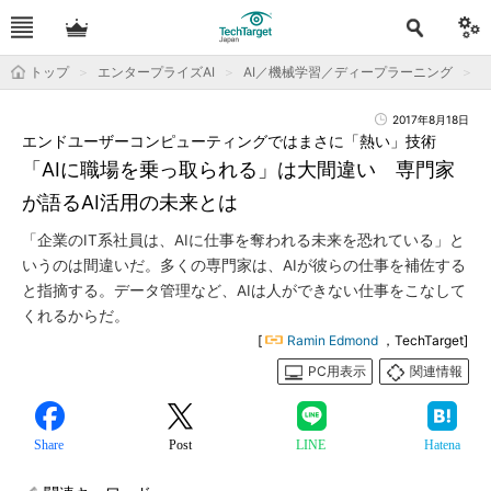
トップ
エンタープライズAI
AI／機械学習／ディープラーニング
2017年8月18日
エンドユーザーコンピューティングではまさに「熱い」技術
「AIに職場を乗っ取られる」は大間違い 専門家
が語るAI活用の未来とは
「企業のIT系社員は、AIに仕事を奪われる未来を恐れている」と
いうのは間違いだ。多くの専門家は、AIが彼らの仕事を補佐する
と指摘する。データ管理など、AIは人ができない仕事をこなして
くれるからだ。
[
Ramin Edmond
，TechTarget]
PC用表示
関連情報
Share
Post
LINE
Hatena