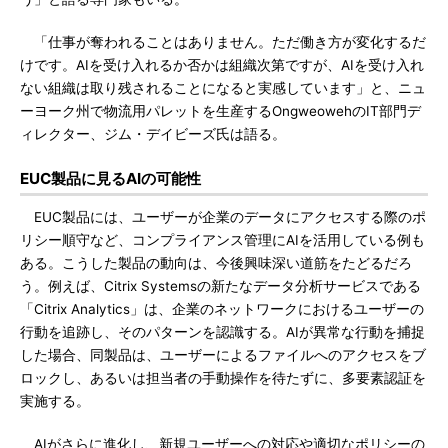
「仕事が奪われることはありません。ただ働き方が変化するだ
けです。AIを受け入れるか否かは組織次第ですが、AIを受け入れ
ない組織は取り残されることになると実感しています」と、ニュ
ーヨーク州で物流用パレットを生産するOngweowehのIT部門デ
ィレクター、ジム・デイビーズ氏は語る。
EUC製品に見るAIの可能性
EUC製品には、ユーザーが企業のデータにアクセスする際のポ
リシー順守など、コンプライアンス管理にAIを活用している例も
ある。こうした製品の動向は、今後興味深い道筋をたどるだろ
う。例えば、Citrix Systemsの新たなデータ分析サービスである
「Citrix Analytics」は、企業のネットワークにおけるユーザーの
行動を追跡し、そのパターンを認識する。AIが異常な行動を捕捉
した場合、同製品は、ユーザーによるファイルへのアクセスをブ
ロックし、あるいは担当者の手動操作を待たずに、多要素認証を
実施する。
AIがさらに進化し、新規ユーザーへの対応や適切なポリシーの