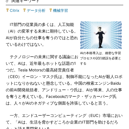
関連キーワード
Citrix
|
データ分析
|
機械学習
IT部門の従業員の多くは、人工知能
（AI）の変革する未来に期待している。
AIが自分たちの仕事を奪うのではと恐れ
ているわけではない。
AIの本格導入は、緻密な学習
テクノロジーの未来に関する議論にお
プロセスや試行錯誤を必要と
いて、AIは、近年最もホットな話題の1
する
つだ。Tesla Motorsの最高経営責任者
（CEO）イーロン・マスク氏は、制御不能になったAIが殺人ロボ
ットになりかねないと懸念している。中国の検索エンジンBaidu
の前AI開発統括者、アンドリュー・ウ氏は、AIが将来、人の仕事
を奪うと考えている。Facebookのマーク・ザッカーバーグ氏
は、人々がAIのネガティブな側面を誇張していると言う。
一方、エンドユーザーコンピューティング（EUC）市場におい
て、「AIは、生活を脅かすどころか企業のIT部門を助けるだろ
う」と語る専門家もいる。