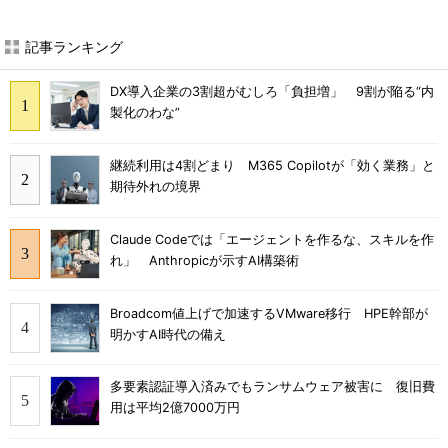
記事ランキング
DX導入企業の3割超がむしろ「負担増」 9割が陥る“内
製化のわな”
継続利用は4割どまり M365 Copilotが「効く業務」と
期待外れの境界
Claude Codeでは「エージェントを作るな、スキルを作
れ」 Anthropicが示すAI構築術
Broadcom値上げで加速するVMware移行 HPE幹部が
明かすAI時代の備え
多要素認証導入済みでもランサムウェア被害に 復旧費
用は平均2億7000万円