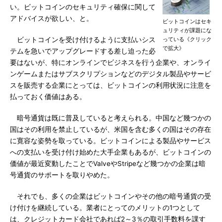
い。ビットコインのセキュリティ確保に関して
アドバイスが欲しい、と。
ビットコインはセキ
ュリティが課題にな
ビットコインを受け付けるように支払いシス
っている《クリック
で拡大》
テムを急いでアップグレードする差し迫った必
要はないが、特にオンラインでビジネスを行う企業や、オンライ
ンゲームまたはサブスクリプションなどのデジタル製品やサービ
スを販売する企業にとっては、ビットコインの利用状況に注意を
払っておく価値はある。
暗号通貨は既に普及していると考えられる。中国など幾つかの
国はその利用を禁止しているが、米国を含む多くの国はその存在
に寛容な姿勢を取っている。ビットコインによる製品やサービス
への支払いを受け付け始めた大手企業もあるが、ビットコインの
価値が最近変動したことでValveやStripeなど幾つかの企業は暗
号通貨のサポートを取りやめた。
それでも、多くの企業はビットコインやその他の暗号通貨の受
け付けを継続している。業者にとってのメリットの1つとして
は、クレジットカード会社であれば2～3％の取引手数料を課す