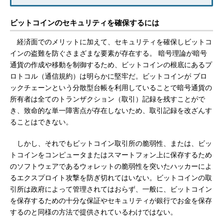
ビットコインのセキュリティを確保するには
経済面でのメリットに加えて、セキュリティを確保しビットコ
インの盗難を防ぐさまざまな要素が存在する。 暗号理論が暗号
通貨の作成や移動を制御するため、ビットコインの根底にあるプ
ロトコル（通信規約）は明らかに堅牢だ。ビットコインが ブロ
ックチェーンという分散型台帳を利用していることで暗号通貨の
所有者は全てのトランザクション（取引）記録を残すことがで
き、致命的な単一障害点が存在しないため、取引記録を改ざんす
ることはできない。
しかし、それでもビットコイン取引所の脆弱性、または、ビッ
トコインをコンピュータまたはスマートフォン上に保存するため
のソフトウェアであるウォレットの脆弱性を突いたハッカーによ
るエクスプロイト攻撃を防ぎ切れてはいない。ビットコインの取
引所は政府によって管理されてはおらず、一般に、ビットコイン
を保存するための十分な保証やセキュリティが銀行でお金を保存
するのと同様の方法で提供されているわけではない。