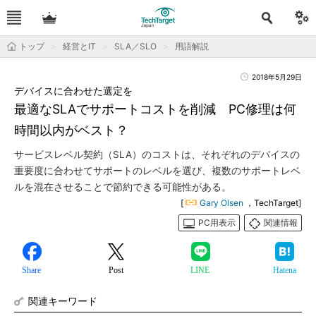
トップ
経営とIT
SLA／SLO
用語解説
2018年5月29日
デバイスに合わせた選定を
最適なSLAでサポートコストを削減 PC修理は何
時間以内がベスト？
サービスレベル契約（SLA）のコストは、それぞれのデバイスの
重要度に合わせてサポートのレベルを選び、複数のサポートレベ
ルを混在させることで節約できる可能性がある。
[
Gary Olsen
，TechTarget]
PC用表示
関連情報
Share
Post
LINE
Hatena
関連キーワード