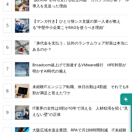
導入を見送った理由
【マンガ付き】ひとり情シス支援の第一人者が教え
る”中堅中小企業こそRAGを使うべき理由”
「身代金を支払う」以外のランサムウェア対策は本当に
あるのか？
Broadcom値上げで加速するVMware移行 HPE幹部が
明かすAI時代の備え
未経験ITエンジニア転職、休日出勤は4割超 それでも8
割が満足と答えたワケ
IT業界の女性は9割が10年で消える 人材枯渇を招く“見
えない壁”の正体
大阪広域水道企業団、RPAで月288時間削減 IT未経験