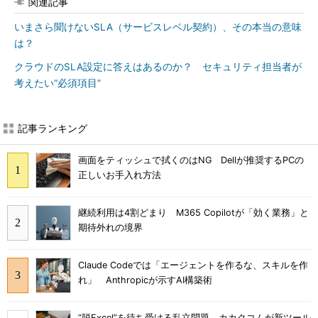
関連記事
いまさら聞けないSLA（サービスレベル契約）、その本当の意味
は？
クラウドのSLA設定に答えはあるのか？ セキュリティ担当者が
考えたい“必須項目”
記事ランキング
画面をティッシュで拭くのはNG Dellが推奨するPCの
正しいお手入れ方法
継続利用は4割どまり M365 Copilotが「効く業務」と
期待外れの境界
Claude Codeでは「エージェントを作るな、スキルを作
れ」 Anthropicが示すAI構築術
“脱Excel”を待ち受ける乱立問題 カカクコムが新ツール