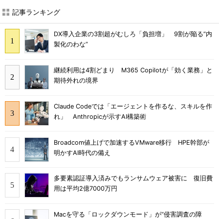
記事ランキング
DX導入企業の3割超がむしろ「負担増」 9割が陥る“内
製化のわな”
継続利用は4割どまり M365 Copilotが「効く業務」と
期待外れの境界
Claude Codeでは「エージェントを作るな、スキルを作
れ」 Anthropicが示すAI構築術
Broadcom値上げで加速するVMware移行 HPE幹部が
明かすAI時代の備え
多要素認証導入済みでもランサムウェア被害に 復旧費
用は平均2億7000万円
Macを守る「ロックダウンモード」が“侵害調査の障