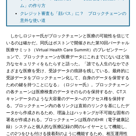
ム」の作り方
クレジット審査も「顔パス」に？ ブロックチェーンの
意外な使い道
しかしロジャー氏がブロックチェーンと医療の可能性を信じて
いるのは確かだ。同氏はボストンで開催された第10回バーチャル
医療サミット（Virtual Health Care Summit）のプレゼンテーシ
ョンで、ブロックチェーンが医療データにこれまでにないほど強
力なセキュリティをもたらすと語った。「誰でも人生のなかでさ
まざまな医療を受け、受診データの痕跡を残している。最終的に
受診データをブロックチェーン化して、自身のデータを保管する
ための鍵を持つことになる」（ロジャー氏）。ブロックチェーン
の各チェーンは医療検査のデータそのものを保持するか、CTス
キャンデータのような大容量のデータへのアクセス権を保持す
る。ブロックチェーン内の各リンクは直前のリンクを基にしたデ
ータから作成されるため、理論上はハッキングが不可能な固有の
署名が作成される。ブロックチェーンは既存のEHR（電子健康記
録）システムと個人的な医療記録の間のレイヤーとして機能し、
この2つをひも付ける接着剤のように機能するため、相互運用性