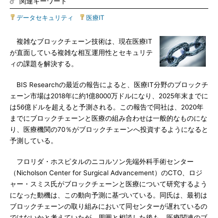
関連キーワード
データセキュリティ
|
医療IT
複雑なブロックチェーン技術は、現在医療IT
が直面している複雑な相互運用性とセキュリテ
ィの課題を解決する。
BIS Researchの最近の報告によると、医療IT分野のブロックチ
ェーン市場は2018年に約1億8000万ドルになり、2025年末までに
は56億ドルを超えると予測される。この報告で同社は、2020年
までにブロックチェーンと医療の組み合わせは一般的なものにな
り、医療機関の70％がブロックチェーンへ投資するようになると
予測している。
フロリダ・ホスピタルのニコルソン先端外科手術センター
（Nicholson Center for Surgical Advancement）のCTO、ロジ
ャー・スミス氏がブロックチェーンと医療について研究するよう
になった動機は、この動向予測に基づいている。同氏は、最初は
ブロックチェーンの取り組みにおいて同センターが遅れているの
ではないかと考えていたが、周囲と相談した後も、医療関連のブ