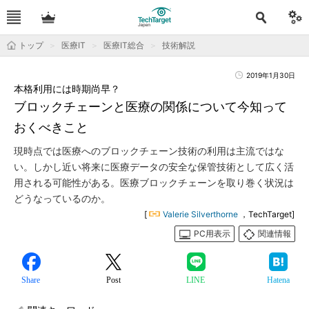
トップ
医療IT
医療IT総合
技術解説
2019年1月30日
本格利用には時期尚早？
ブロックチェーンと医療の関係について今知って
おくべきこと
現時点では医療へのブロックチェーン技術の利用は主流ではな
い。しかし近い将来に医療データの安全な保管技術として広く活
用される可能性がある。医療ブロックチェーンを取り巻く状況は
どうなっているのか。
[
Valerie Silverthorne
，TechTarget]
PC用表示
関連情報
Share
Post
LINE
Hatena