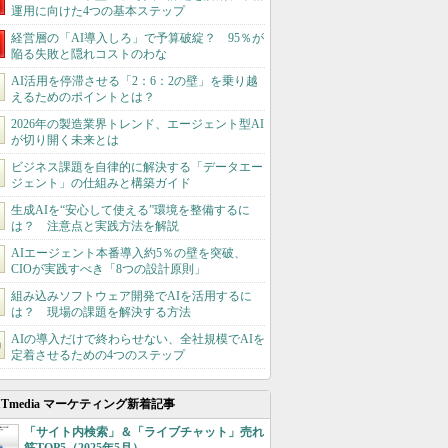
運用に向けた4つの基本ステップ
経営層の「AI導入しろ」で予算破綻？ 95％が
陥る失敗と隠れコストのわな
AI活用を停滞させる「2：6：2の壁」を乗り越
えるためのポイントとは？
2026年の製造業界トレンド、エージェント型AI
が切り開く未来とは
ビジネス課題を自律的に解決する「データエー
ジェント」の仕組みと構築ガイド
生成AIを“安心して使える”環境を整備するに
は？ 注意点と実践方法を解説
AIエージェント本番導入約5％の壁を突破、
CIOが実践すべき「8つの設計原則」
組み込みソフトウェア開発でAIを活用するに
は？ 現場の課題を解決する方法
AIの導入だけで終わらせない、全社規模でAIを
定着させるための4つのステップ
ITmedia マーケティング新着記事
「サイト内検索」＆「ライブチャット」売れ