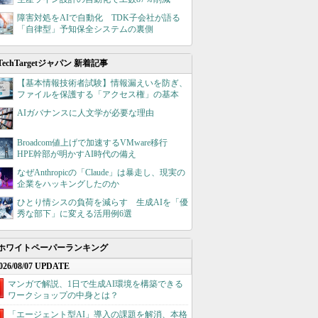
障害対処をAIで自動化 TDK子会社が語る
「自律型」予知保全システムの裏側
TechTargetジャパン 新着記事
【基本情報技術者試験】情報漏えいを防ぎ、
ファイルを保護する「アクセス権」の基本
AIガバナンスに人文学が必要な理由
Broadcom値上げで加速するVMware移行
HPE幹部が明かすAI時代の備え
なぜAnthropicの「Claude」は暴走し、現実の
企業をハッキングしたのか
ひとり情シスの負荷を減らす 生成AIを「優
秀な部下」に変える活用例6選
ホワイトペーパーランキング
026/08/07 UPDATE
マンガで解説、1日で生成AI環境を構築できる
ワークショップの中身とは？
「エージェント型AI」導入の課題を解消、本格