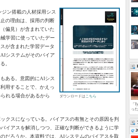
）エンジン搭載の人材採用シス
中止の理由は、採用の判断
ス（偏見）が含まれていた
機械学習に使っていたデー
アスが含まれた学習データ
AIシステムがそのバイア
ある。
もある。意図的にAIシス
を利用することで、かえっ
められる場合があるから
ダウンロードは
こちら
「T
っ
ボックスになっている。バイアスの有無とその原因を判
のバイアスを解消しつつ、正確な判断ができるように学
2
のだろうか。本資料では、AIシステムのバイアスを取