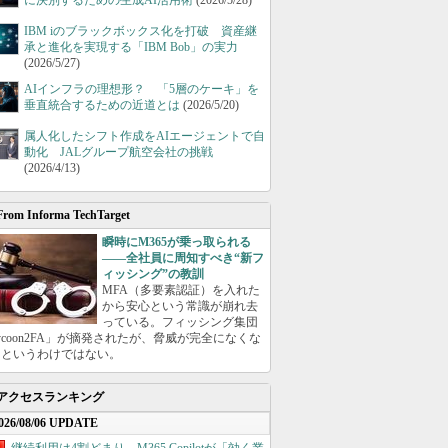
に決別するための生成AI活用術
(2026/5/28)
IBM iのブラックボックス化を打破 資産継
承と進化を実現する「IBM Bob」の実力
(2026/5/27)
AIインフラの理想形？ 「5層のケーキ」を
垂直統合するための近道とは
(2026/5/20)
属人化したシフト作成をAIエージェントで自
動化 JALグループ航空会社の挑戦
(2026/4/13)
From Informa TechTarget
瞬時にM365が乗っ取られる
――全社員に周知すべき“新フ
ィッシング”の教訓
MFA（多要素認証）を入れた
から安心という常識が崩れ去
っている。フィッシング集団
ycoon2FA」が摘発されたが、脅威が完全になくな
たというわけではない。
アクセスランキング
026/08/06 UPDATE