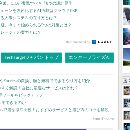
突破、CIOが実践すべき「8つの設計原則」
ェーンを強靭化するAI搭載型クラウドERP
れる人事システムの在り方とは？
回避、今すぐ始められる5つの対策とは？
トレージ」の実力とは？
Recommended by
TechTargetジャパン トップ
エンタープライズAI
dやExcelへの変換手順と無料でできるやり方を紹介
りやすく解説！自社に最適なサービスはどれ？
管理ツールをピックアップ
で活用できるのか
テム17選を徹底比較！おすすめサービスと選び方のコツを解説