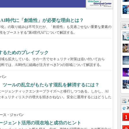
、AI時代に「創造性」が必要な理由とは？
率化」の取り組みは不可欠だが、「創造性」も見過ごせない重要な要素の
性をブーストする“第4世代AI”について解説する。
するためのプレイブック
領域も拡大している。その一方でセキュリティ対策は追い付いておら
資料では、AI時代に組織が注力すべき5つの領域について解説する。
パン
穴、ツールの乱立がもたらす混乱を解消するには？
エージェンティックエンタープライズへと移行しつつある。しかし、AI
セキュリティリスクの増大を招きかねない。安全に運用するにはどうした
2
ース・ジャパン
Iエージェント活用の現在地と成功のヒント