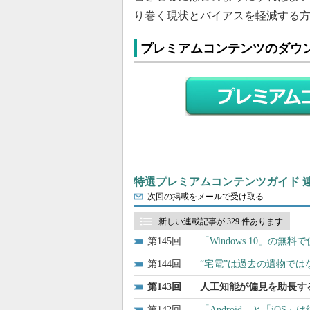
り巻く現状とバイアスを軽減する
プレミアムコンテンツのダウ
特選プレミアムコンテンツガイド 
次回の掲載をメールで受け取る
新しい連載記事が 329 件あります
145
「Windows 10」の
144
“宅電”は過去の遺物で
143
人工知能が偏見を助長す
142
「Android」と「iOS