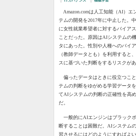
ITガバナンス
|
機械学習
Amazon.comは人工知能（AI
テムの開発を2017年に中止した。
に女性就業希望者に対するバイア
ことだった。原因はAIシステムの
タにあった。性別や人種へのバイ
（教師データとも）を利用すると、
スに基づいた判断をするリスクが
偏ったデータはときに役立つこと
テムの判断をゆがめる学習データ
てAIシステムの判断の正確性を高
だ。
一般的にAIエンジンはブラック
断することは困難だ。AIシステム
習させるにはどのようにすればよい