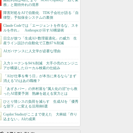
継続利用は4割どまり M365 Copilotが「効く業
務」と期待外れの境界
障害対処をAIで自動化 TDK子会社が語る「自
律型」予知保全システムの裏側
Claude Codeでは「エージェントを作るな、スキ
ルを作れ」 Anthropicが示すAI構築術
日立が放つ「生成AI×数理最適化」の威力 生
産ライン設計の自動化で工数87％削減
AIガバナンスに人文学が必要な理由
入力トークンを94％削減 大手小売のエンジニ
アが構築したローカル検索の仕組み
「AIが仕事を奪う日」が本当に来るなら“まず
消える”のはあの職種？
「あずきバー」の井村屋を“属人化の沼”から救
ったAI需要予測 熟練を超える実力とは
ひとり情シスの負荷を減らす 生成AIを「優秀
な部下」に変える活用例6選
Copilot Studioがここまで使えた 大林組「作り
込まない」AIの成果