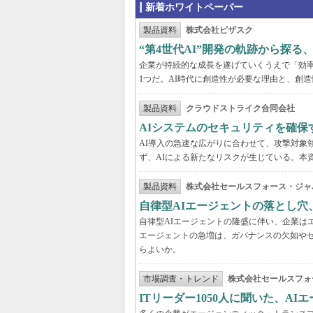
新着ホワイトペーパー
製品資料
株式会社ビザスク
“第4世代AI”開発の軌跡から探る
企業が持続的な成長を遂げていくうえで「効
1つだ。AI時代に創造性が必要な理由と、創造
製品資料
クラウドストライク合同会社
AIシステムのセキュリティを確保
AI導入の急速な広がりに合わせて、攻撃対象
ず、AIによる新たなリスクが生じている。本
製品資料
株式会社セールスフォース・ジャ
自律型AIエージェントの落とし
自律型AIエージェントの隆盛に伴い、企業は
エージェントの急増は、ガバナンスの欠如や
らよいか。
市場調査・トレンド
株式会社セールスフォ
ITリーダー1050人に聞いた、A