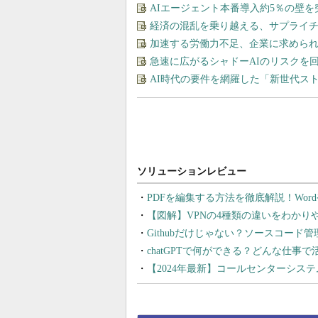
AIエージェント本番導入約5％の壁を
経済の混乱を乗り越える、サプライチ
加速する労働力不足、企業に求めら
急速に広がるシャドーAIのリスクを
AI時代の要件を網羅した「新世代ス
PDFを編集する方法を徹底解説！Wor
【図解】VPNの4種類の違いをわか
Githubだけじゃない？ソースコード
chatGPTで何ができる？どんな仕事
【2024年最新】コールセンターシス