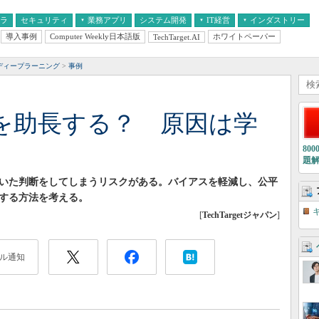
フラ
セキュリティ
業務アプリ
システム開発
IT経営
インダストリー
導入事例
Computer Weekly日本語版
ホワイトペーパー
TechTarget.AI
AI
経営とIT
医療IT
中堅・中小企業とIT
教育IT
ディープラーニング
事例
を助長する？ 原因は学
80
題
づいた判断をしてしまうリスクがある。バイアスを軽減し、公平
築する方法を考える。
[
TechTargetジャパン
]
ル通知