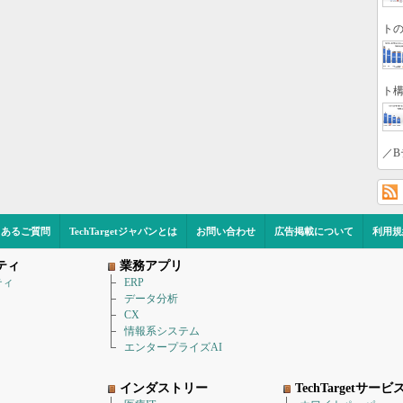
トの
ト構
／B
くあるご質問
TechTargetジャパンとは
お問い合わせ
広告掲載について
利用規
ティ
業務アプリ
ティ
ERP
データ分析
CX
情報系システム
エンタープライズAI
インダストリー
TechTargetサービ