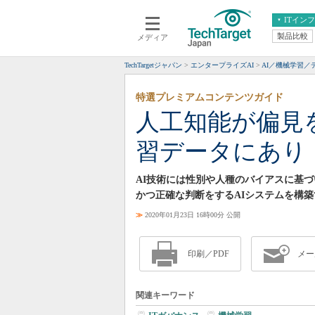
ITイン
製品比較
メディア
クラウド
エンタープライズ
ERP
仮想化
TechTargetジャパン
エンタープライズAI
AI／機械学習／
データ分析
サーバ＆ストレージ
特選プレミアムコンテンツガイド
CX
スマートモバイル
人工知能が偏見
情報系システム
ネットワーク
習データにあり
システム運用管理
AI技術には性別や人種のバイアスに基
かつ正確な判断をするAIシステムを構
≫
2020年01月23日 16時00分 公開
印刷／PDF
メー
関連キーワード