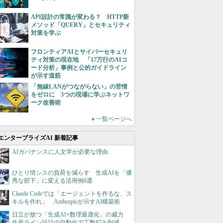
API設計の常識が変わる？ HTTP新
メソッド「QUERY」とセキュリティ
対策を学ぶ
フロンティアAIとサイバーセキュリ
ティ対策の現在地 「17万行のAIコ
ード分析」事例と公的ガイドライン
が示す道筋
「無線LANがつながらない」の苦情
をゼロに 3つの現場に学ぶネットワ
ーク改善術
»
一覧ページへ
エンタープライズAI 新着記事
AIガバナンスに人文学が必要な理由
ひとり情シスの負荷を減らす 生成AIを「優
秀な部下」に変える活用例6選
Claude Codeでは「エージェントを作るな、ス
キルを作れ」 Anthropicが示すAI構築術
日立が放つ「生成AI×数理最適化」の威力
生産ライン設計の自動化で工数87％削減