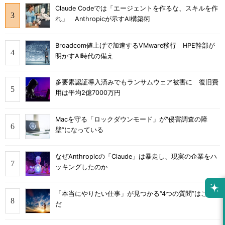
Claude Codeでは「エージェントを作るな、スキルを作
れ」 Anthropicが示すAI構築術
Broadcom値上げで加速するVMware移行 HPE幹部が
明かすAI時代の備え
多要素認証導入済みでもランサムウェア被害に 復旧費
用は平均2億7000万円
Macを守る「ロックダウンモード」が“侵害調査の障
壁”になっている
なぜAnthropicの「Claude」は暴走し、現実の企業をハ
ッキングしたのか
「本当にやりたい仕事」が見つかる“4つの質問”はこれ
だ