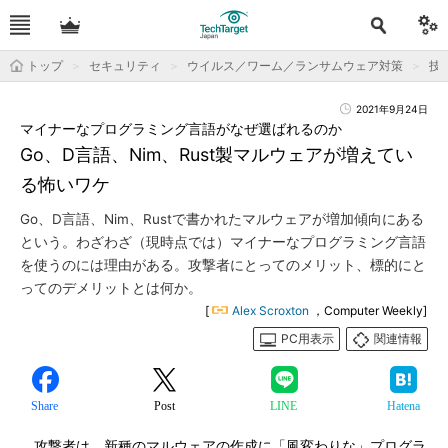
トップ
セキュリティ
ウイルス／ワーム／ランサムウェア対策
技
2021年9月24日
マイナーなプログラミング言語がなぜ選ばれるのか
Go、D言語、Nim、Rust製マルウェアが増えてい
る怖いワケ
Go、D言語、Nim、Rustで書かれたマルウェアが増加傾向にある
という。わざわざ（現時点では）マイナーなプログラミング言語
を使うのには理由がある。攻撃者にとってのメリット、標的にと
ってのデメリットとは何か。
[
Alex Scroxton
，Computer Weekly]
PC用表示
関連情報
Share
Post
LINE
Hatena
攻撃者は、新種のマルウェアの作成に「風変わりな」プログラ