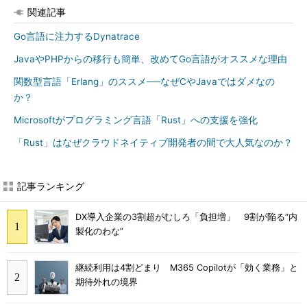
関連記事
Go言語に注力するDynatrace
JavaやPHPからの移行も簡単、改めてGo言語がオススメな理由
関数型言語「Erlang」のススメ──なぜCやJavaではダメなの
か？
Microsoftがプログラミング言語「Rust」への支援を強化
「Rust」はなぜクラウドネイティブ開発者の間で大人気なのか？
記事ランキング
DX導入企業の3割超がむしろ「負担増」 9割が陥る“内
製化のわな”
継続利用は4割どまり M365 Copilotが「効く業務」と
期待外れの境界