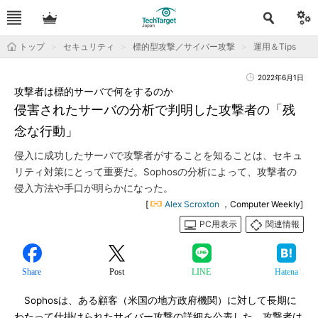
トップ
セキュリティ
標的型攻撃／サイバー攻撃
運用＆Tips
2022年6月1日
攻撃者は標的サーバで何をするのか
侵害されたサーバの分析で判明した攻撃者の「残
念な行動」
侵入に成功したサーバで攻撃者がすることを知ることは、セキュ
リティ対策にとって重要だ。Sophosの分析によって、攻撃者の
侵入方法や手口が明らかになった。
[
Alex Scroxton
，Computer Weekly]
PC用表示
関連情報
Share
Post
LINE
Hatena
Sophosは、ある顧客（米国の地方政府機関）に対して長期に
わたって仕掛けられたサイバー攻撃の詳細を公表した。攻撃者は