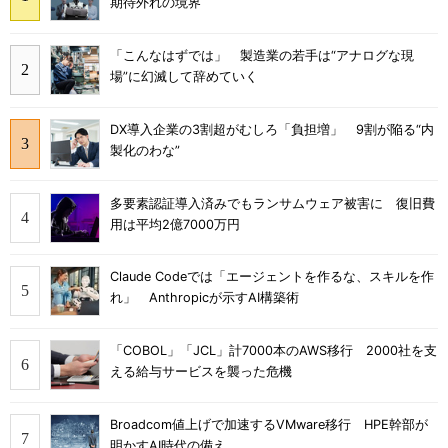
期待外れの境界
「こんなはずでは」 製造業の若手は“アナログな現
場”に幻滅して辞めていく
DX導入企業の3割超がむしろ「負担増」 9割が陥る“内
製化のわな”
多要素認証導入済みでもランサムウェア被害に 復旧費
用は平均2億7000万円
Claude Codeでは「エージェントを作るな、スキルを作
れ」 Anthropicが示すAI構築術
「COBOL」「JCL」計7000本のAWS移行 2000社を支
える給与サービスを襲った危機
Broadcom値上げで加速するVMware移行 HPE幹部が
明かすAI時代の備え