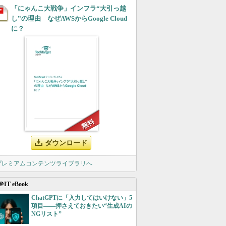
「にゃんこ大戦争」インフラ“大引っ越
し”の理由 なぜAWSからGoogle Cloud
に？
ダウンロード
 プレミアムコンテンツライブラリへ
＠IT eBook
ChatGPTに「入力してはいけない」5
項目――押さえておきたい“生成AIの
NGリスト”