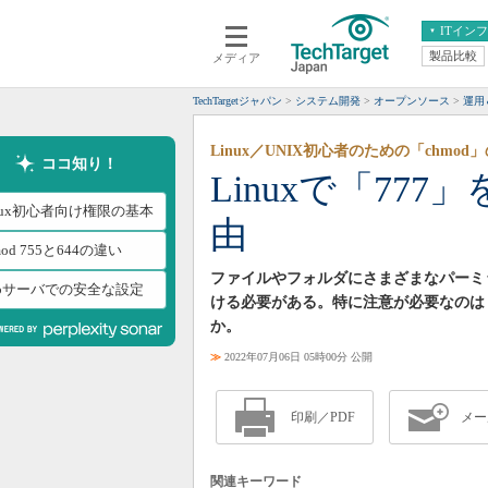
ITイン
製品比較
メディア
クラウド
エンタープライズ
ERP
仮想化
TechTargetジャパン
システム開発
オープンソース
運用＆
データ分析
サーバ＆ストレージ
Linux／UNIX初心者のための「chmo
CX
スマートモバイル
ココ知り！
Linuxで「77
情報系システム
ネットワーク
nux初心者向け権限の基本
由
システム運用管理
mod 755と644の違い
ファイルやフォルダにさまざまなパーミッ
ebサーバでの安全な設定
ける必要がある。特に注意が必要なのは
か。
≫
2022年07月06日 05時00分 公開
印刷／PDF
メー
関連キーワード