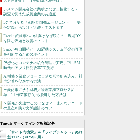
スト自動化」 工数削減の秘訣は？
システム開発会社の業績はなぜ二極化する？
調査で見えた成長企業の共通点
5分で分かる「AI駆動開発エージェント」 要
件定義から設計・実装・テストまで
Excel・紙帳票への依存はなぜ続く？ 現場DX
を阻む課題と改善のヒント
SaaSか独自開発か、AI駆動システム開発の可否
を判断するためのポイント
仮想化とコンテナの統合管理で実現、“生成AI
時代のアプリ開発改革”実践術
AI機能を業務フローに自然な形で組み込み、社
内定着を促進する方法
三菱商事に学ぶ財務／経理業務プロセス変
革 “手作業依存”から脱却した方法は
AI開発が失速するのはなぜ？ 使えないコード
の量産を防ぐ文脈設計のコツ
ITmedia マーケティング新着記事
「サイト内検索」＆「ライブチャット」売れ
筋TOP5（2025年5月）