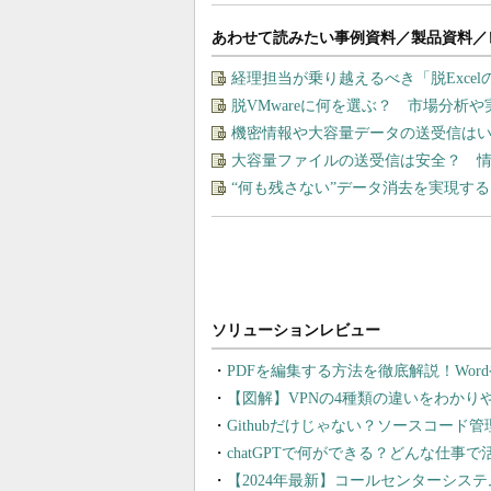
あわせて読みたい事例資料／製品資料／
経理担当が乗り越えるべき「脱Exce
脱VMwareに何を選ぶ？ 市場分析
機密情報や大容量データの送受信は
大容量ファイルの送受信は安全？ 
“何も残さない”データ消去を実現す
PDFを編集する方法を徹底解説！Wor
【図解】VPNの4種類の違いをわか
Githubだけじゃない？ソースコード
chatGPTで何ができる？どんな仕事
【2024年最新】コールセンターシス