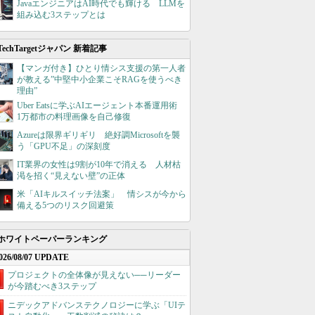
JavaエンジニアはAI時代でも輝ける LLMを
組み込む3ステップとは
TechTargetジャパン 新着記事
【マンガ付き】ひとり情シス支援の第一人者
が教える”中堅中小企業こそRAGを使うべき
理由”
Uber Eatsに学ぶAIエージェント本番運用術
1万都市の料理画像を自己修復
Azureは限界ギリギリ 絶好調Microsoftを襲
う「GPU不足」の深刻度
IT業界の女性は9割が10年で消える 人材枯
渇を招く“見えない壁”の正体
米「AIキルスイッチ法案」 情シスが今から
備える5つのリスク回避策
ホワイトペーパーランキング
026/08/07 UPDATE
プロジェクトの全体像が見えない──リーダー
が今踏むべき3ステップ
ニデックアドバンステクノロジーに学ぶ「UIテ