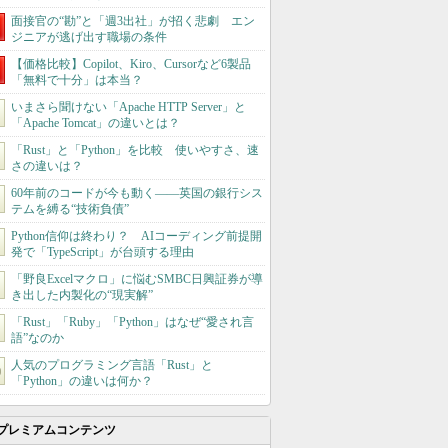
面接官の“勘”と「週3出社」が招く悲劇 エン
ジニアが逃げ出す職場の条件
【価格比較】Copilot、Kiro、Cursorなど6製品
「無料で十分」は本当？
いまさら聞けない「Apache HTTP Server」と
「Apache Tomcat」の違いとは？
「Rust」と「Python」を比較 使いやすさ、速
さの違いは？
60年前のコードが今も動く――英国の銀行シス
テムを縛る“技術負債”
Python信仰は終わり？ AIコーディング前提開
発で「TypeScript」が台頭する理由
「野良Excelマクロ」に悩むSMBC日興証券が導
き出した内製化の“現実解”
「Rust」「Ruby」「Python」はなぜ“愛され言
語”なのか
人気のプログラミング言語「Rust」と
「Python」の違いは何か？
プレミアムコンテンツ