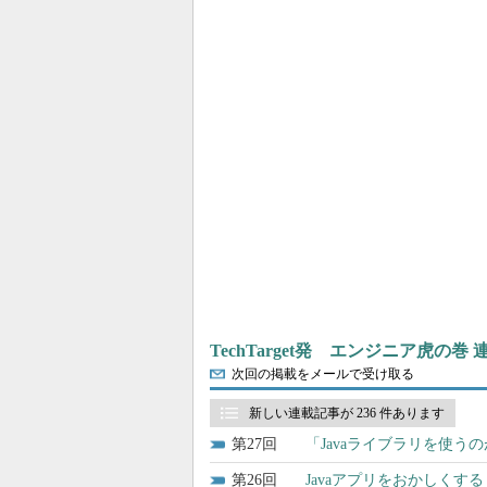
TechTarget発 エンジニア虎の巻
次回の掲載をメールで受け取る
新しい連載記事が 236 件あります
27
「Javaライブラリを使
26
Javaアプリをおかしく