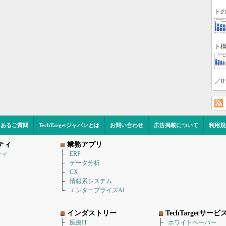
トの
ト構
／B
くあるご質問
TechTargetジャパンとは
お問い合わせ
広告掲載について
利用規
ティ
業務アプリ
ティ
ERP
データ分析
CX
情報系システム
エンタープライズAI
インダストリー
TechTargetサービ
医療IT
ホワイトペーパー