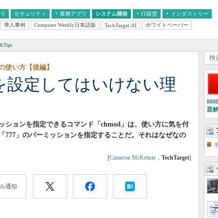
フラ
セキュリティ
業務アプリ
システム開発
IT経営
インダストリー
導入事例
Computer Weekly日本語版
ホワイトペーパー
TechTarget.AI
AI
経営とIT
医療IT
中堅・中小企業とIT
教育IT
Tips
d」の使い方【後編】
7」を設定してはいけない理
80
題
ションを指定できるコマンド「chmod」は、使い方に気を付
「777」のパーミッションを指定することだ。それはなぜなの
[
Cameron McKenzie
，
TechTarget
]
ル通知