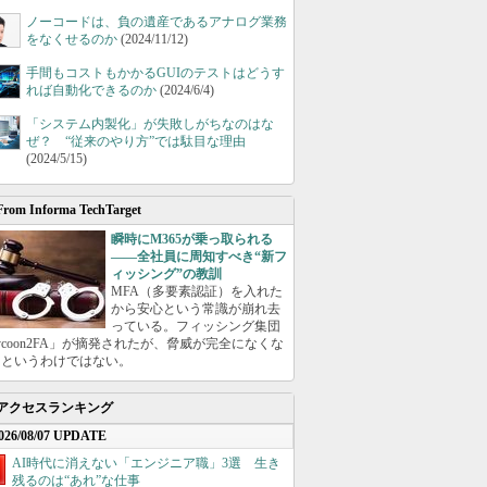
ノーコードは、負の遺産であるアナログ業務
をなくせるのか
(2024/11/12)
手間もコストもかかるGUIのテストはどうす
れば自動化できるのか
(2024/6/4)
「システム内製化」が失敗しがちなのはな
ぜ？ “従来のやり方”では駄目な理由
(2024/5/15)
From Informa TechTarget
瞬時にM365が乗っ取られる
――全社員に周知すべき“新フ
ィッシング”の教訓
MFA（多要素認証）を入れた
から安心という常識が崩れ去
っている。フィッシング集団
ycoon2FA」が摘発されたが、脅威が完全になくな
たというわけではない。
アクセスランキング
026/08/07 UPDATE
AI時代に消えない「エンジニア職」3選 生き
残るのは“あれ”な仕事