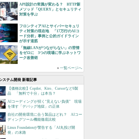
API設計の常識が変わる？ HTTP新
メソッド「QUERY」とセキュリティ
対策を学ぶ
フロンティアAIとサイバーセキュリ
ティ対策の現在地 「17万行のAIコ
ード分析」事例と公的ガイドライン
が示す道筋
「無線LANがつながらない」の苦情
をゼロに 3つの現場に学ぶネットワ
ーク改善術
»
一覧ページへ
システム開発 新着記事
【価格比較】Copilot、Kiro、Cursorなど6製
品 「無料で十分」は本当？
AIコーディングが招く“見えない負債” 現場
を壊す「デバッグ地獄」の正体
自社の開発環境に合う製品はどれ？ AIコー
ディングツール機能徹底比較
Linux Foundationが警告する「AI丸投げ開
発」の末路