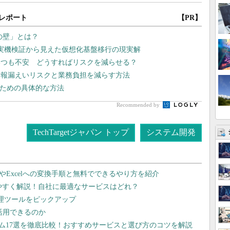
レポート
【PR】
lの壁」とは？
や実機検証から見えた仮想化基盤移行の現実解
いつも不安 どうすればリスクを減らせる？
情報漏えいリスクと業務負担を減らす方法
るための具体的な方法
Recommended by
TechTargetジャパン トップ
システム開発
dやExcelへの変換手順と無料でできるやり方を紹介
りやすく解説！自社に最適なサービスはどれ？
管理ツールをピックアップ
で活用できるのか
テム17選を徹底比較！おすすめサービスと選び方のコツを解説