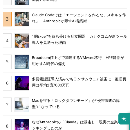
Claude Codeでは「エージェントを作るな、スキルを作
れ」 Anthropicが示すAI構築術
“脱Excel”を待ち受ける乱立問題 カカクコムが新ツール
導入を見送った理由
Broadcom値上げで加速するVMware移行 HPE幹部が
明かすAI時代の備え
多要素認証導入済みでもランサムウェア被害に 復旧費
用は平均2億7000万円
Macを守る「ロックダウンモード」が“侵害調査の障
壁”になっている
なぜAnthropicの「Claude」は暴走し、現実の企業をハ
ッキングしたのか