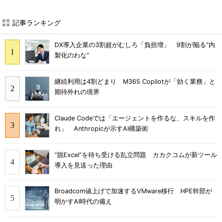
記事ランキング
DX導入企業の3割超がむしろ「負担増」 9割が陥る“内
製化のわな”
継続利用は4割どまり M365 Copilotが「効く業務」と
期待外れの境界
Claude Codeでは「エージェントを作るな、スキルを作
れ」 Anthropicが示すAI構築術
“脱Excel”を待ち受ける乱立問題 カカクコムが新ツール
導入を見送った理由
Broadcom値上げで加速するVMware移行 HPE幹部が
明かすAI時代の備え