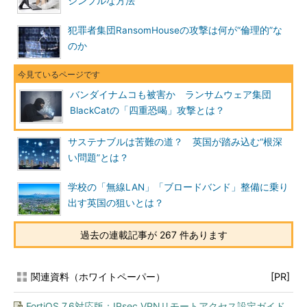
シンプルな方法
犯罪者集団RansomHouseの攻撃は何が“倫理的”な
のか
バンダイナムコも被害か ランサムウェア集団
BlackCatの「四重恐喝」攻撃とは？
サステナブルは苦難の道？ 英国が踏み込む“根深
い問題”とは？
学校の「無線LAN」「ブロードバンド」整備に乗り
出す英国の狙いとは？
過去の連載記事が 267 件あります
関連資料（ホワイトペーパー）
[PR]
FortiOS 7.6対応版：IPsec VPNリモートアクセス設定ガイド