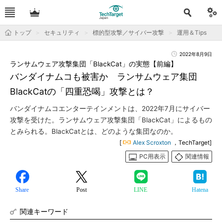
トップ
セキュリティ
標的型攻撃／サイバー攻撃
運用＆Tips
2022年8月9日
ランサムウェア攻撃集団「BlackCat」の実態【前編】
バンダイナムコも被害か ランサムウェア集団
BlackCatの「四重恐喝」攻撃とは？
バンダイナムコエンターテインメントは、2022年7月にサイバー
攻撃を受けた。ランサムウェア攻撃集団「BlackCat」によるもの
とみられる。BlackCatとは、どのような集団なのか。
[
Alex Scroxton
，TechTarget]
PC用表示
関連情報
Share
Post
LINE
Hatena
関連キーワード