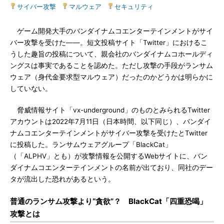
サイバー攻撃
|
マルウェア
|
セキュリティ
ゲーム開発大手のバンダイナムコエンターテインメントがサイ
バー攻撃を受けた――。短文投稿サイト「Twitter」におけるこ
うした趣旨の投稿について、親会社のバンダイナムコホールディ
ングスは事実であることを認めた。ただし攻撃の手段がランサム
ウェア（身代金要求型マルウェア）だったのかどうかは明らかに
していない。
脅威情報サイト「vx-underground」のものとみられるTwitter
アカウントは2022年7月11日（日本時間、以下同じ）、バンダイ
ナムコエンターテインメントがサイバー攻撃を受けたとTwitter
に投稿した。ランサムウェアグループ「BlackCat」
（「ALPHV」とも）が攻撃情報を公開するWebサイトに、バン
ダイナムコエンターテインメントの名前が出ており、同社のデー
タが流出した恐れがあるという。
普通のランサム攻撃より“貪欲”？ BlackCat「四重恐喝」
攻撃とは