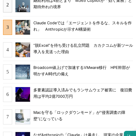
継続利用は4割どまり M365 Copilotが「効く業務」と
期待外れの境界
Claude Codeでは「エージェントを作るな、スキルを作
れ」 Anthropicが示すAI構築術
“脱Excel”を待ち受ける乱立問題 カカクコムが新ツール
導入を見送った理由
Broadcom値上げで加速するVMware移行 HPE幹部が
明かすAI時代の備え
多要素認証導入済みでもランサムウェア被害に 復旧費
用は平均2億7000万円
Macを守る「ロックダウンモード」が“侵害調査の障
壁”になっている
なぜAnthropicの「Claude」は暴走し、現実の企業をハ