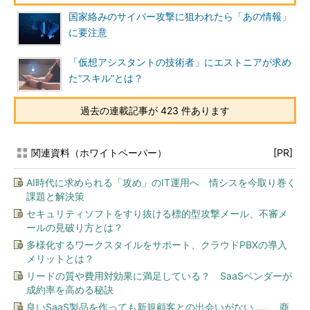
国家絡みのサイバー攻撃に狙われたら「あの情報」
に要注意
「仮想アシスタントの技術者」にエストニアが求め
た“スキル”とは？
過去の連載記事が 423 件あります
関連資料（ホワイトペーパー）
[PR]
AI時代に求められる「攻め」のIT運用へ 情シスを今取り巻く
課題と解決策
セキュリティソフトをすり抜ける標的型攻撃メール、不審メ
ールの見破り方とは？
多様化するワークスタイルをサポート、クラウドPBXの導入
メリットとは？
リードの質や費用対効果に満足している？ SaaSベンダーが
成約率を高める秘訣
良いSaaS製品を作っても新規顧客との出会いがない…… 商