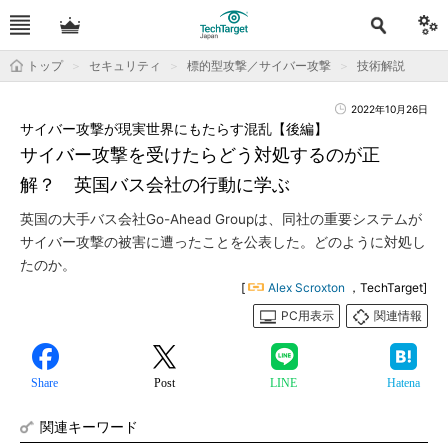
トップ
セキュリティ
標的型攻撃／サイバー攻撃
技術解説
2022年10月26日
サイバー攻撃が現実世界にもたらす混乱【後編】
サイバー攻撃を受けたらどう対処するのが正
解？ 英国バス会社の行動に学ぶ
英国の大手バス会社Go-Ahead Groupは、同社の重要システムが
サイバー攻撃の被害に遭ったことを公表した。どのように対処し
たのか。
[
Alex Scroxton
，TechTarget]
PC用表示
関連情報
Share
Post
LINE
Hatena
関連キーワード