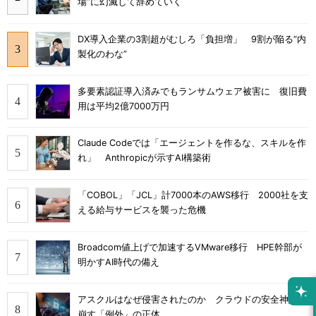
場”に幻滅して辞めていく
DX導入企業の3割超がむしろ「負担増」 9割が陥る“内
製化のわな”
多要素認証導入済みでもランサムウェア被害に 復旧費
用は平均2億7000万円
Claude Codeでは「エージェントを作るな、スキルを作
れ」 Anthropicが示すAI構築術
「COBOL」「JCL」計7000本のAWS移行 2000社を支
える給与サービスを襲った危機
Broadcom値上げで加速するVMware移行 HPE幹部が
明かすAI時代の備え
アスクルはなぜ侵害されたのか クラウドの安全神話を
崩す「例外」の正体