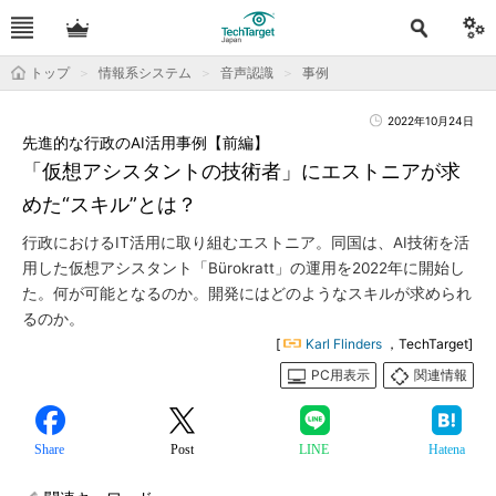
トップ
情報系システム
音声認識
事例
2022年10月24日
先進的な行政のAI活用事例【前編】
「仮想アシスタントの技術者」にエストニアが求
めた“スキル”とは？
行政におけるIT活用に取り組むエストニア。同国は、AI技術を活
用した仮想アシスタント「Bürokratt」の運用を2022年に開始し
た。何が可能となるのか。開発にはどのようなスキルが求められ
るのか。
[
Karl Flinders
，TechTarget]
PC用表示
関連情報
Share
Post
LINE
Hatena