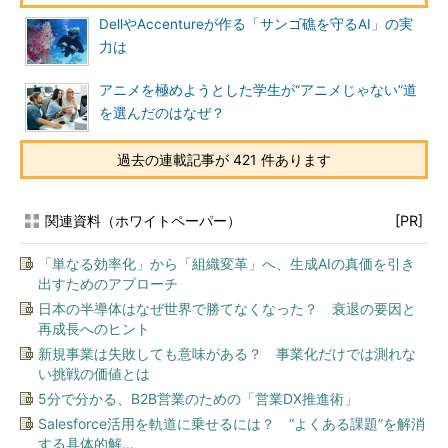
DellやAccentureが作る「サンゴ礁を守るAI」の実
力は
アニメを極めようとした学生が“アニメじゃない”道
を選んだのはなぜ？
過去の連載記事が 421 件あります
関連資料（ホワイトペーパー）
[PR]
「単なる効率化」から「組織変革」へ、生成AIの真価を引き
出すためのアプローチ
日本の半導体はなぜ世界で勝てなくなった？ 衰退の要因と
再成長へのヒント
新規事業は失敗しても意味がある？ 事業化だけでは測れな
い挑戦の価値とは
5分で分かる、B2B営業のための「営業DX推進術」
Salesforce活用を軌道に乗せるには？ “よくある課題”を解消
する具体的解...