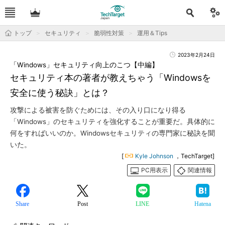
トップ
セキュリティ
脆弱性対策
運用＆Tips
2023年2月24日
「Windows」セキュリティ向上のこつ【中編】
セキュリティ本の著者が教えちゃう「Windowsを
安全に使う秘訣」とは？
攻撃による被害を防ぐためには、その入り口になり得る
「Windows」のセキュリティを強化することが重要だ。具体的に
何をすればいいのか。Windowsセキュリティの専門家に秘訣を聞
いた。
[
Kyle Johnson
，TechTarget]
PC用表示
関連情報
Share
Post
LINE
Hatena