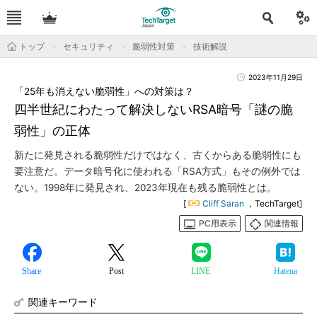
トップ
セキュリティ
脆弱性対策
技術解説
2023年11月29日
「25年も消えない脆弱性」への対策は？
四半世紀にわたって解決しないRSA暗号「謎の脆
弱性」の正体
新たに発見される脆弱性だけではなく、古くからある脆弱性にも
要注意だ。データ暗号化に使われる「RSA方式」もその例外では
ない。1998年に発見され、2023年現在も残る脆弱性とは。
[
Cliff Saran
，TechTarget]
PC用表示
関連情報
Share
Post
LINE
Hatena
関連キーワード