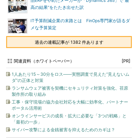
旧ERPをやめたメーカーが「Dynamics 365」で“最
高の結果”をたたき出せた訳
IT予算削減企業の末路とは FinOps専門家が語るダ
メな予算策定
過去の連載記事が 1382 件あります
関連資料（ホワイトペーパー）
[PR]
1人あたり15～30分をロス――実態調査で見えた“見えないム
ダ”の正体と対策
ランサムウェア被害を契機にセキュリティ対策を強化、荏原
製作所の取り組み
工事・保守現場の協力会社対応を大幅に効率化、パートナー
ポータル活用術
オンラインサービスの成長・拡大に必要な「3つの戦略」と
「最初の一歩」
サイバー攻撃による金銭被害を抑えるためのカギは？