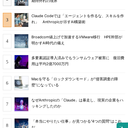
期待外れの境界
Claude Codeでは「エージェントを作るな、スキルを作
れ」 Anthropicが示すAI構築術
Broadcom値上げで加速するVMware移行 HPE幹部が
明かすAI時代の備え
多要素認証導入済みでもランサムウェア被害に 復旧費
用は平均2億7000万円
Macを守る「ロックダウンモード」が“侵害調査の障
壁”になっている
なぜAnthropicの「Claude」は暴走し、現実の企業をハ
ッキングしたのか
「本当にやりたい仕事」が見つかる“4つの質問”はこれ
だ