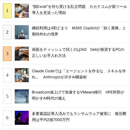
“脱Excel”を待ち受ける乱立問題 カカクコムが新ツール
導入を見送った理由
継続利用は4割どまり M365 Copilotが「効く業務」と
期待外れの境界
画面をティッシュで拭くのはNG Dellが推奨するPCの
正しいお手入れ方法
Claude Codeでは「エージェントを作るな、スキルを作
れ」 Anthropicが示すAI構築術
Broadcom値上げで加速するVMware移行 HPE幹部が
明かすAI時代の備え
多要素認証導入済みでもランサムウェア被害に 復旧費
用は平均2億7000万円