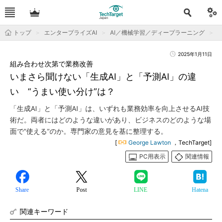
トップ
エンタープライズAI
AI／機械学習／ディープラーニング
2025年1月11日
組み合わせ次第で業務改善
いまさら聞けない「生成AI」と「予測AI」の違
い “うまい使い分け”は？
「生成AI」と「予測AI」は、いずれも業務効率を向上させるAI技
術だ。両者にはどのような違いがあり、ビジネスのどのような場
面で”使える”のか。専門家の意見を基に整理する。
[
George Lawton
，TechTarget]
PC用表示
関連情報
Share
Post
LINE
Hatena
関連キーワード