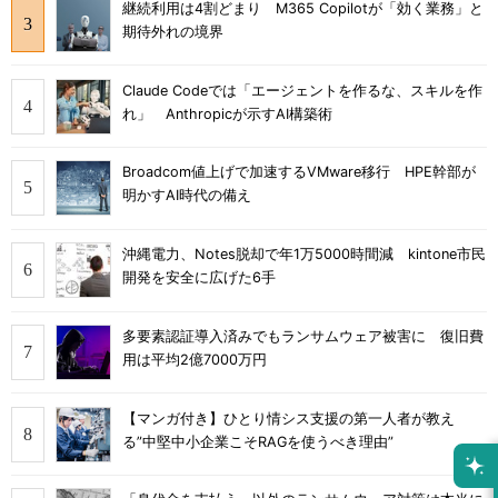
継続利用は4割どまり M365 Copilotが「効く業務」と
期待外れの境界
Claude Codeでは「エージェントを作るな、スキルを作
れ」 Anthropicが示すAI構築術
Broadcom値上げで加速するVMware移行 HPE幹部が
明かすAI時代の備え
沖縄電力、Notes脱却で年1万5000時間減 kintone市民
開発を安全に広げた6手
多要素認証導入済みでもランサムウェア被害に 復旧費
用は平均2億7000万円
【マンガ付き】ひとり情シス支援の第一人者が教え
る”中堅中小企業こそRAGを使うべき理由”