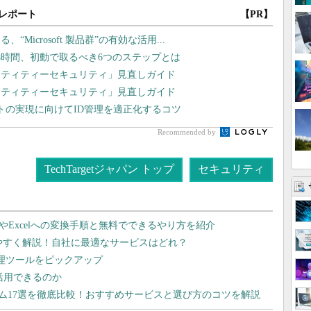
レポート
【PR】
icrosoft 製品群”の有効な活用...
8時間、初動で取るべき6つのステップとは
ンティティーセキュリティ」見直しガイド
ンティティーセキュリティ」見直しガイド
ストの実現に向けてID管理を適正化するコツ
Recommended by
TechTargetジャパン トップ
セキュリティ
dやExcelへの変換手順と無料でできるやり方を紹介
りやすく解説！自社に最適なサービスはどれ？
管理ツールをピックアップ
で活用できるのか
テム17選を徹底比較！おすすめサービスと選び方のコツを解説