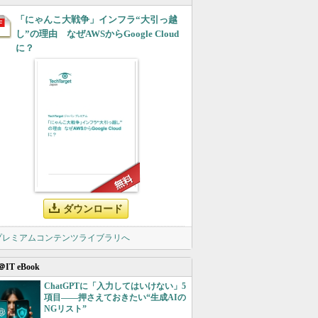
「にゃんこ大戦争」インフラ“大引っ越
し”の理由 なぜAWSからGoogle Cloud
に？
ダウンロード
 プレミアムコンテンツライブラリへ
＠IT eBook
ChatGPTに「入力してはいけない」5
項目――押さえておきたい“生成AIの
NGリスト”