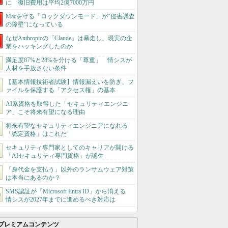
に 復旧費用は平均2億7000万円
Macを守る「ロックダウンモード」が“侵害調査
の障壁”になっている
なぜAnthropicの「Claude」は暴走し、現実の企
業をハッキングしたのか
満足度87%と28%を分ける「尊重」 情シスが
人材を手放さない条件
【基本情報技術者試験】情報漏えいを防ぎ、フ
ァイルを保護する「アクセス権」の基本
AI系資格を取得した「セキュリティエンジニ
ア」こそ将来有望になる理由
将来有望なセキュリティエンジニアになれる
「認定資格」はこれだ
セキュリティ専門家としてのキャリアが開ける
「AIセキュリティ専門資格」が誕生
「身代金を支払う」以外のランサムウェア対策
は本当にあるのか？
SMS認証が「Microsoft Entra ID」から消える
情シスが2027年までに進めるべき対応は
プレミアムコンテンツ