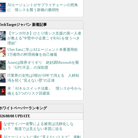
AIエージェントがサプライチェーンの死角
に 情シスを襲う新種の脆弱性
TechTargetジャパン 新着記事
【マンガ付き】ひとり情シス支援の第一人者
が教える”中堅中小企業こそRAGを使うべき
理由”
Uber Eatsに学ぶAIエージェント本番運用術
1万都市の料理画像を自己修復
Azureは限界ギリギリ 絶好調Microsoftを襲
う「GPU不足」の深刻度
IT業界の女性は9割が10年で消える 人材枯
渇を招く“見えない壁”の正体
米「AIキルスイッチ法案」 情シスが今から
備える5つのリスク回避策
ホワイトペーパーランキング
026/08/08 UPDATE
なぜサイバー攻撃による被害は沈静化しな
い？ 報道では見えない本質に迫る
AIエージェントに潜む“見えないリスク”、過剰