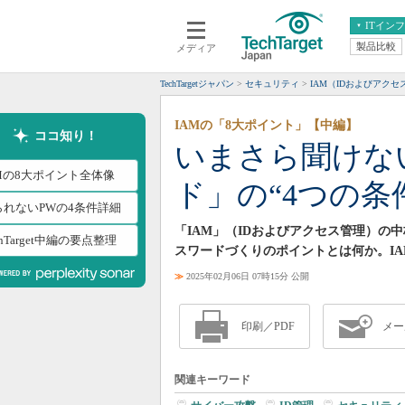
ITイン
製品比較
メディア
クラウド
エンタープライズ
ERP
仮想化
TechTargetジャパン
セキュリティ
IAM（IDおよびアクセ
データ分析
サーバ＆ストレージ
IAMの「8大ポイント」【中編】
CX
スマートモバイル
ココ知り！
いまさら聞けな
情報系システム
ネットワーク
AMの8大ポイント全体像
ド」の“4つの条
システム運用管理
られないPWの4条件詳細
「IAM」（IDおよびアクセス管理）
chTarget中編の要点整理
スワードづくりのポイントとは何か。I
≫
2025年02月06日 07時15分 公開
印刷／PDF
メー
関連キーワード