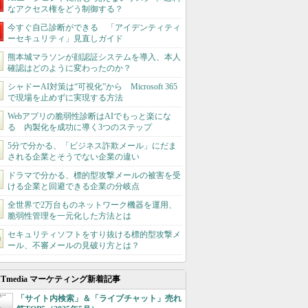
なアクセス権をどう制御する？
今すぐ自己診断ができる 「アイデンティティ
ーセキュリティ」見直しガイド
熊本城マラソンが顔認証システムを導入、本人
確認はどのように変わったのか？
シャドーAI対策は“可視化”から Microsoft 365
で現場を止めずに実現する方法
Webアプリの脆弱性診断はAIでもっと楽にな
る 内製化を成功に導く3つのステップ
5分で分かる、「ビジネス詐欺メール」にだま
される企業とそうでない企業の違い
ドラマで分かる、標的型攻撃メールの被害を受
ける企業と回避できる企業の分岐点
全世界で2万台ものネットワーク機器を運用、
脆弱性管理を一元化した方法とは
セキュリティソフトをすり抜ける標的型攻撃メ
ール、不審メールの見破り方とは？
ITmedia マーケティング新着記事
「サイト内検索」＆「ライブチャット」売れ