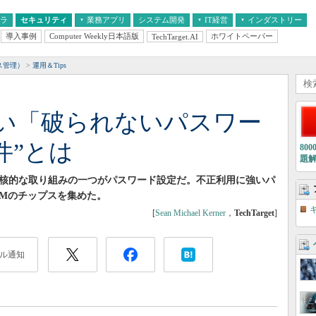
フラ
セキュリティ
業務アプリ
システム開発
IT経営
インダストリー
導入事例
Computer Weekly日本語版
ホワイトペーパー
TechTarget.AI
AI
経営とIT
医療IT
中堅・中小企業とIT
教育IT
ス管理）
運用＆Tips
い「破られないパスワー
件”とは
80
題
の中核的な取り組みの一つがパスワード設定だ。不正利用に強いパ
AMのチップスを集めた。
[
Sean Michael Kerner
，
TechTarget
]
ル通知