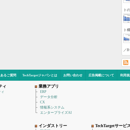
トの
ト構
／B
くあるご質問
TechTargetジャパンとは
お問い合わせ
広告掲載について
利用規
ティ
業務アプリ
ティ
ERP
データ分析
CX
情報系システム
エンタープライズAI
インダストリー
TechTargetサービ