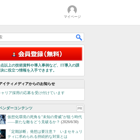
マイページ
00点以上の技術資料や導入事例など、IT導入の課
解決に役立つ情報を入手できます。
アイティメディアからのお知らせ
キャリア採用の応募を受け付けています
ベンダーコンテンツ
PR
仮想化環境の死角を“未知の脅威”が狙う時代
――新たな敵をどう見破るか？
(2026/6/30)
「定期診断」発想は要注意？ いまセキュリ
ティに求められる持続的な対策とは