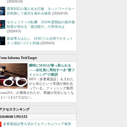
(2026/6/24)
障害対応の属人化を打破 ネットワークを一
括制御して復旧を速める秘策
(2026/6/19)
セキュリティの転機 2026年度開始の新評価
制度が求める「復旧能力」の実現法は
(2026/6/5)
新規導入はなし M365フル活用でセキュリ
ティ強化×コスト削減
(2026/6/3)
From Informa TechTarget
瞬時にM365が乗っ取られる
――全社員に周知すべき“新フ
ィッシング”の教訓
MFA（多要素認証）を入れた
から安心という常識が崩れ去
っている。フィッシング集団
ycoon2FA」が摘発されたが、脅威が完全になくな
たというわけではない。
アクセスランキング
026/08/08 UPDATE
多要素認証導入済みでもランサムウェア被害