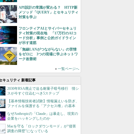
API設計の常識が変わる？ HTTP新
メソッド「QUERY」とセキュリティ
対策を学ぶ
フロンティアAIとサイバーセキュリ
ティ対策の現在地 「17万行のAIコ
ード分析」事例と公的ガイドライン
が示す道筋
「無線LANがつながらない」の苦情
をゼロに 3つの現場に学ぶネットワ
ーク改善術
»
一覧ページへ
セキュリティ 新着記事
2030年RSA廃止で迫る耐量子暗号移行 情シ
スが今すぐ仕込むべき5ステップ
【基本情報技術者試験】情報漏えいを防ぎ、
ファイルを保護する「アクセス権」の基本
なぜAnthropicの「Claude」は暴走し、現実の
企業をハッキングしたのか
Macを守る「ロックダウンモード」が“侵害
調査の障壁”になっている