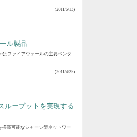
(
2011/6/13
)
ォール製品
rgetはファイアウォールの主要ベンダ
(
2011/4/25
)
sのスループットを実現する
を搭載可能なシャーシ型ネットワー