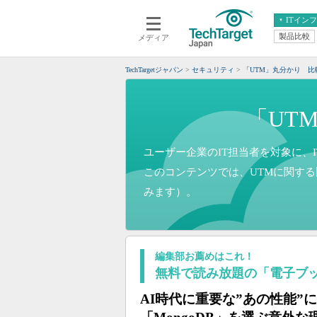
ITイン
製品比較
メディア
クラウド
エンタープライズ
ERP
仮想化
TechTargetジャパン
セキュリティ
「UTM」丸分かり 
データ分析
サーバ＆ストレージ
CX
スマートモバイル
「UT
情報系システム
ネットワーク
システム運用管理
ユーザー企業のIT担当者を対象に、I
このコンテンツでは、UTMに関す
みます）。
編集部お薦めはこれ！
無料で読み放題の「電子ブ
AI時代に重要な”あの性能”に対