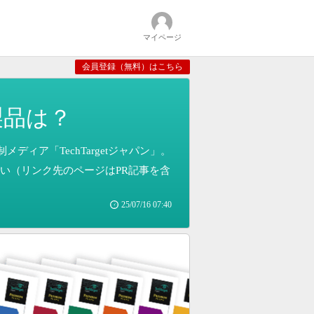
マイページ
会員登録（無料）はこちら
製品は？
ィア「TechTargetジャパン」。
い（リンク先のページはPR記事を含
25/07/16 07:40