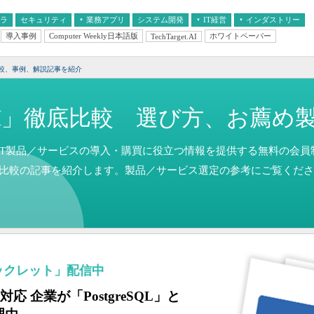
フラ
セキュリティ
業務アプリ
システム開発
IT経営
インダストリー
導入事例
Computer Weekly日本語版
ホワイトペーパー
TechTarget.AI
AI
経営とIT
医療IT
中堅・中小企業とIT
教育IT
比較、事例、解説記事を紹介
M」徹底比較 選び方、お薦め
T製品／サービスの導入・購買に役立つ情報を提供する無料の会員制メデ
る比較の記事を紹介します。製品／サービス選定の参考にご覧くださ
ックレット」配信中
応 企業が「PostgreSQL」と