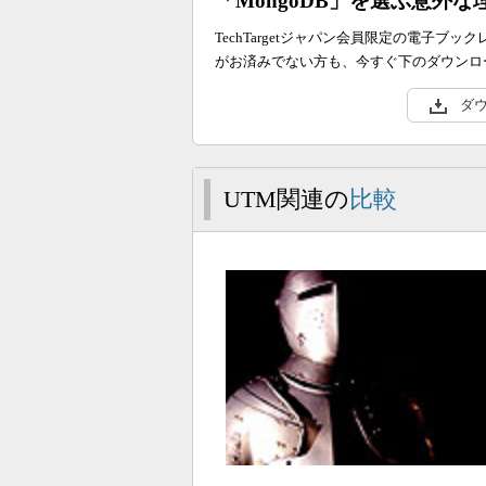
「MongoDB」を選ぶ意外な
TechTargetジャパン会員限定の電子
がお済みでない方も、今すぐ下のダウンロ
ダ
UTM関連の
比較