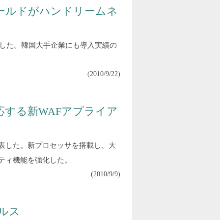
ールドがハンドリームネ
した。韓国大手企業にも導入実績の
(
2010/9/22
)
応する新WAFアプライア
を発表した。新プロセッサを搭載し、大
リティ機能を強化した。
(
2010/9/9
)
ルス