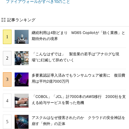
ファイアウォールがすべき10のこと
記事ランキング
継続利用は4割どまり M365 Copilotが「効く業務」と
期待外れの境界
「こんなはずでは」 製造業の若手は“アナログな現
場”に幻滅して辞めていく
多要素認証導入済みでもランサムウェア被害に 復旧費
用は平均2億7000万円
「COBOL」「JCL」計7000本のAWS移行 2000社を支
える給与サービスを襲った危機
アスクルはなぜ侵害されたのか クラウドの安全神話を
崩す「例外」の正体