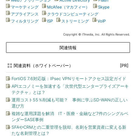
Webアプリケーション
|
Active Directory
|
Flash
|
マーケティング
|
McAfee（マカフィー）
|
Skype
|
アプライアンス
|
クラウドコンピューティング
|
フィルタリング
|
ISP
|
ストリーミング
|
VoIP
Copyright © ITmedia, Inc. All Rights Reserved.
関連情報
関連資料（ホワイトペーパー）
[PR]
FortiOS 7.6対応版：IPsec VPNリモートアクセス設定ガイド
APIエコノミーを加速する「次世代型エンタープライズアーキ
テクチャ」とは？
運用コスト55％削減も可能？ 事例に学ぶSD-WANの正しい
選び方
複雑な運用課題を解消 IT・医療・金融など7件のシングルベ
ンダーSASE事例
SFAやCRMとの二重管理を脱却、名刺を営業資産に変える新
たな名刺管理とは？