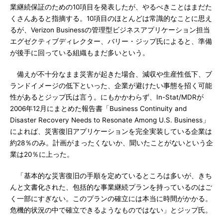
業継続保証のための10項目を発表したが、やるべきことはまだた
くさんあると指摘する。10項目のほとんどは常識的なことに思え
るが、Verizon Businessの管理型ビジネスアプリケーション担当
エグゼクティブディレクター、バリー・ジップ氏によると、準備
が後手に回っている組織もまだ多いという。
備えが不十分なまま災害が起きた場合、減収や生産性低下、ブ
ランドイメージの低下といった、企業が避けたい事態を招く可能
性があるとジップ氏は言う。にもかかわらず、In-Stat/MDRが
2006年12月にまとめた報告書「Business Continuity and
Disaster Recovery Needs to Resonate Among U.S. Business」
によれば、災害復旧アプリケーションを完全実装している企業は
約28％のみ。計画がまったくないか、聞いたことがないという企
業は20％に上った。
「基本的な災害復旧の手順を定めているところは多いが、きち
んと文書化された、包括的な事業継続プランを持っているのはご
く一部にすぎない。このプランの確立には本当に時間がかかる。
危機的状況の中で確立できるようなものではない」とジップ氏。