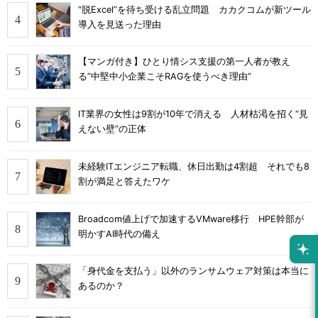
“脱Excel”を待ち受ける乱立問題 カカクコムが新ツール
導入を見送った理由
【マンガ付き】ひとり情シス支援の第一人者が教え
る”中堅中小企業こそRAGを使うべき理由”
IT業界の女性は9割が10年で消える 人材枯渇を招く“見
えない壁”の正体
未経験ITエンジニア転職、休日出勤は4割超 それでも8
割が満足と答えたワケ
Broadcom値上げで加速するVMware移行 HPE幹部が
明かすAI時代の備え
「身代金を支払う」以外のランサムウェア対策は本当に
あるのか？