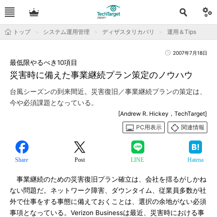
トップ
システム運用管理
ディザスタリカバリ
運用＆Tips
2007年7月18日
最低限やるべき10項目
災害時に備えた事業継続プラン策定のノウハウ
台風シーズンの到来間近。災害復旧／事業継続プランの策定は、
今や必須課題となっている。
[Andrew R. Hickey，TechTarget]
PC用表示
関連情報
Share
Post
LINE
Hatena
事業継続のための災害復旧プラン確立は、会社を揺るがしかね
ない問題だ。ネットワーク障害、ダウンタイム、従業員多数が社
外で仕事をする事態に備えておくことは、選択の余地がない必須
事項となっている。Verizon Businessは最近、災害時における事