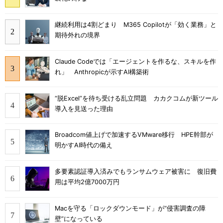
継続利用は4割どまり M365 Copilotが「効く業務」と
期待外れの境界
Claude Codeでは「エージェントを作るな、スキルを作
れ」 Anthropicが示すAI構築術
“脱Excel”を待ち受ける乱立問題 カカクコムが新ツール
導入を見送った理由
Broadcom値上げで加速するVMware移行 HPE幹部が
明かすAI時代の備え
多要素認証導入済みでもランサムウェア被害に 復旧費
用は平均2億7000万円
Macを守る「ロックダウンモード」が“侵害調査の障
壁”になっている