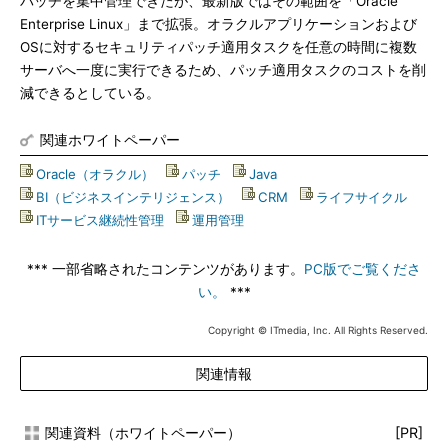
パッチを集中管理できたが、最新版ではその範囲を「Oracle
Enterprise Linux」まで拡張。オラクルアプリケーションおよび
OSに対するセキュリティパッチ適用タスクを任意の時間に複数
サーバへ一度に実行できるため、パッチ適用タスクのコストを削
減できるとしている。
関連ホワイトペーパー
Oracle（オラクル）
|
パッチ
|
Java
|
BI（ビジネスインテリジェンス）
|
CRM
|
ライフサイクル
|
ITサービス継続性管理
|
運用管理
*** 一部省略されたコンテンツがあります。
PC版でご覧くださ
い。
***
Copyright © ITmedia, Inc. All Rights Reserved.
関連情報
関連資料（ホワイトペーパー）
[PR]