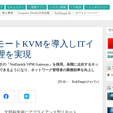
フラ
セキュリティ
業務アプリ
システム開発
IT経営
インダストリー
導入事例
Computer Weekly日本語版
ホワイトペーパー
TechTarget.AI
AI
経営とIT
医療IT
中堅・中小企業とIT
教育IT
ートKVMを導入しITイ
理を実現
80
題
etEnrich VPM Gateway」を採用。各階に点在するネッ
できるようになり、ネットワーク管理者の業務効率を向上し
[関 雄一，
TechTargetジャパン
]
日、文部科学省にアプライアンス型リモート