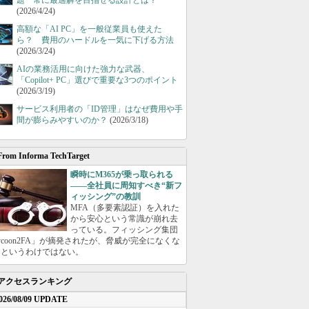
題 常に最適解を目指せる設計とは？
(2026/4/24)
高額な「AI PC」を一般従業員も使えた
ら？ 費用のハードルを一気に下げる方法
(2026/3/24)
AIの業務活用に向けた強力な武器、
「Copilot+ PC」選びで重要な3つのポイント
(2026/3/19)
サービス利用者の「ID管理」はなぜ費用や手
間が膨らみやすいのか？
(2026/3/18)
From Informa TechTarget
瞬時にM365が乗っ取られる
――全社員に周知すべき“新フ
ィッシング”の教訓
MFA（多要素認証）を入れた
から安心という常識が崩れ去
っている。フィッシング集団
ycoon2FA」が摘発されたが、脅威が完全になくな
たというわけではない。
アクセスランキング
026/08/09 UPDATE