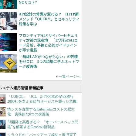
NGリスト”
API設計の常識が変わる？ HTTP新
メソッド「QUERY」とセキュリティ
対策を学ぶ
フロンティアAIとサイバーセキュリ
ティ対策の現在地 「17万行のAIコ
ード分析」事例と公的ガイドライン
が示す道筋
「無線LANがつながらない」の苦情
をゼロに 3つの現場に学ぶネットワ
ーク改善術
»
一覧ページへ
システム運用管理 新着記事
「COBOL」「JCL」計7000本のAWS移行
2000社を支える給与サービスを襲った危機
情シスを直撃するKubernetesコストの肥大
化 実務的な6つの改善策
AI開発は高過ぎる？ “オーバースペック問
題”を解消するOracleの新製品
クラウドの「バックアップ成功＝復旧完了」