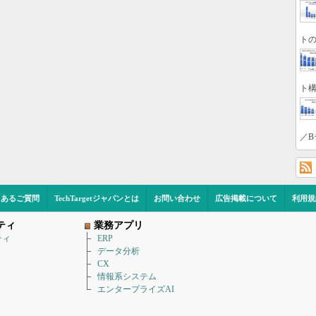
トの
ト構
／B
くあるご質問
TechTargetジャパンとは
お問い合わせ
広告掲載について
利用規
ティ
業務アプリ
ティ
ERP
データ分析
CX
情報系システム
エンタープライズAI