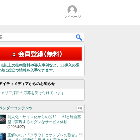
マイページ
00点以上の技術資料や導入事例など、IT導入の課
解決に役立つ情報を入手できます。
アイティメディアからのお知らせ
キャリア採用の応募を受け付けています
ベンダーコンテンツ
PR
属人化・サイロ化からの脱却──AIと統合基
盤で実現するモダンなサービス体験
(2026/4/27)
正解のない「クラウドとオンプレの割合」問