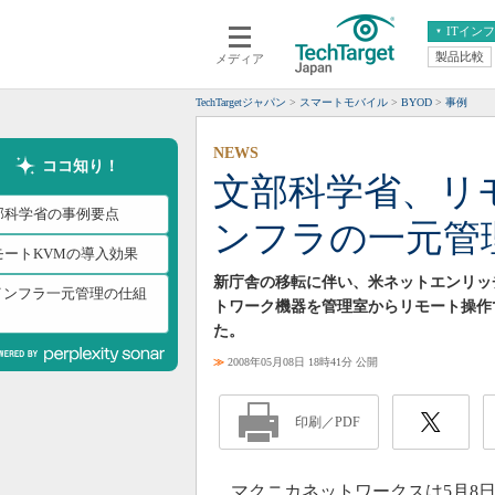
ITイン
製品比較
メディア
クラウド
エンタープライズ
ERP
仮想化
TechTargetジャパン
スマートモバイル
BYOD
事例
データ分析
サーバ＆ストレージ
NEWS
CX
スマートモバイル
ココ知り！
文部科学省、リモ
情報系システム
ネットワーク
部科学省の事例要点
ンフラの一元管
システム運用管理
モートKVMの導入効果
新庁舎の移転に伴い、米ネットエンリッチの「N
Tインフラ一元管理の仕組
トワーク機器を管理室からリモート操作
た。
≫
2008年05月08日 18時41分 公開
印刷／PDF
マクニカネットワークスは5月8