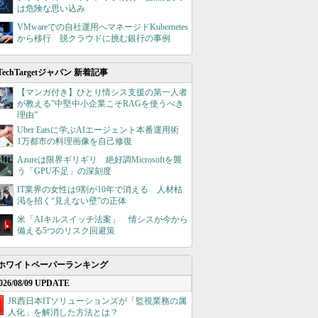
は危険な思い込み
VMwareでの自社運用へマネージドKubernetes
から移行 脱クラウドに挑む銀行の事例
TechTargetジャパン 新着記事
【マンガ付き】ひとり情シス支援の第一人者
が教える”中堅中小企業こそRAGを使うべき
理由”
Uber Eatsに学ぶAIエージェント本番運用術
1万都市の料理画像を自己修復
Azureは限界ギリギリ 絶好調Microsoftを襲
う「GPU不足」の深刻度
IT業界の女性は9割が10年で消える 人材枯
渇を招く“見えない壁”の正体
米「AIキルスイッチ法案」 情シスが今から
備える5つのリスク回避策
ホワイトペーパーランキング
026/08/09 UPDATE
JR西日本ITソリューションズが「監視業務の属
人化」を解消した方法とは？