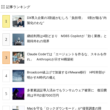
記事ランキング
DX導入企業の3割超がむしろ「負担増」 9割が陥る“内
製化のわな”
継続利用は4割どまり M365 Copilotが「効く業務」と
期待外れの境界
Claude Codeでは「エージェントを作るな、スキルを作
れ」 Anthropicが示すAI構築術
Broadcom値上げで加速するVMware移行 HPE幹部が
明かすAI時代の備え
多要素認証導入済みでもランサムウェア被害に 復旧費
用は平均2億7000万円
Macを守る「ロックダウンモード」が“侵害調査の障