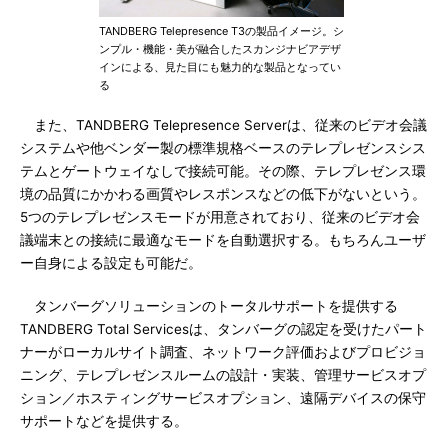
TANDBERG Telepresence T3の製品イメージ。シ
ンプル・機能・美が融合したスカンジナビアデザ
インによる、見た目にも魅力的な製品となってい
る
また、TANDBERG Telepresence Serverは、従来のビデオ会議
システムや他ベンダー製の標準規格ベースのテレプレゼンスシス
テムとゲートウェイなしで接続可能。その際、テレプレゼンス環
境の品質にかかわる画質やレスポンスなどの低下がないという。
5つのテレプレゼンスモードが用意されており、従来のビデオ会
議端末との接続に最適なモードを自動選択する。もちろんユーザ
ー自身による設定も可能だ。
タンバーグソリューションのトータルサポートを提供する
TANDBERG Total Servicesは、タンバーグの認定を受けたパート
ナーがローカルサイト調査、ネットワーク評価およびプロビジョ
ニング、テレプレゼンスルームの設計・実装、管理サービスオプ
ション／ホスティングサービスオプション、遠隔デバイスの保守
サポートなどを提供する。