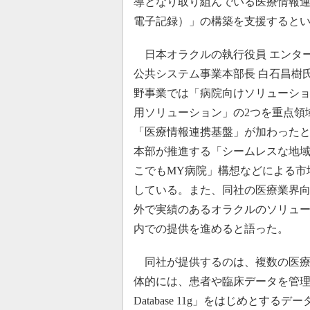
導となり取り組んでいる医療情報連携基盤「E
電子記録）」の構築を支援すると
日本オラクルの執行役員 エンタ
公共システム事業本部長 白石昌樹
野事業では「病院向けソリューシ
用ソリューション」の2つを重点領
「医療情報連携基盤」が加わったと
本部が推進する「シームレスな地
こでもMY病院」構想などによる市
している。また、同社の医療業界
外で実績のあるオラクルのソリュ
内での提供を進めると語った。
同社が提供するのは、複数の医療
体的には、患者や臨床データを管理する「Oracle
Database 11g」をはじめとす