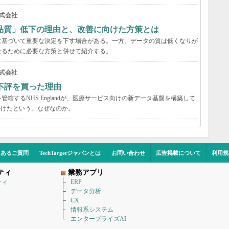
式会社
品質」低下の理由と、改善に向けた方策とは
に基づいて重要な決定を下す場合がある。一方、データの質は低くなりが
せるために必要な方策と併せて紹介する。
式会社
不評を買った理由
轄するNHS Englandが、医療サービス向けの新データ基盤を構築して
かけたという。なぜなのか。
くあるご質問
TechTargetジャパンとは
お問い合わせ
広告掲載について
利用規
ティ
業務アプリ
ティ
ERP
データ分析
CX
情報系システム
エンタープライズAI