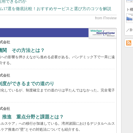
で活用できるのか
テム17選を徹底比較！おすすめサービスと選び方のコツを解説
ト構
／B
式会社
機関 その方法とは？
務への影響を押さえながら進める必要がある。パンデミック下で一斉に遠
介する。
式会社
制度ができるまでの道のり
般化しているが、制度確立までの道のりは平たんではなかった。完全電子
式会社
」推進 重点分野と課題とは？
ヘルスケア」への移行が加速している。湾岸諸国におけるデジタルヘルス
ケア推進の”壁”とその対処法についても紹介する。