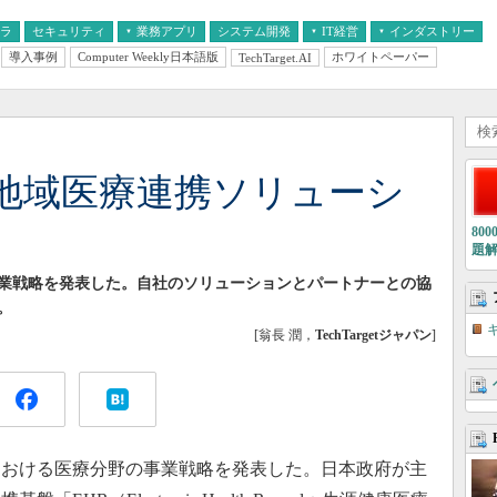
フラ
セキュリティ
業務アプリ
システム開発
IT経営
インダストリー
導入事例
Computer Weekly日本語版
ホワイトペーパー
TechTarget.AI
AI
経営とIT
医療IT
中堅・中小企業とIT
教育IT
地域医療連携ソリューシ
80
題
業戦略を発表した。自社のソリューションとパートナーとの協
。
[翁長 潤，
TechTargetジャパン
]
における医療分野の事業戦略を発表した。日本政府が主