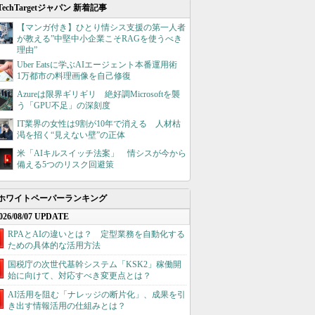
TechTargetジャパン 新着記事
【マンガ付き】ひとり情シス支援の第一人者
が教える”中堅中小企業こそRAGを使うべき
理由”
Uber Eatsに学ぶAIエージェント本番運用術
1万都市の料理画像を自己修復
Azureは限界ギリギリ 絶好調Microsoftを襲
う「GPU不足」の深刻度
IT業界の女性は9割が10年で消える 人材枯
渇を招く“見えない壁”の正体
米「AIキルスイッチ法案」 情シスが今から
備える5つのリスク回避策
ホワイトペーパーランキング
026/08/07 UPDATE
RPAとAIの違いとは？ 定型業務を自動化する
ための具体的な活用方法
国税庁の次世代基幹システム「KSK2」稼働開
始に向けて、対応すべき変更点とは？
AI活用を阻む「ナレッジの断片化」、成果を引
き出す情報活用の仕組みとは？