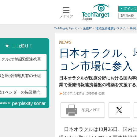
ITイン
製品比較
メディア
クラウド
エンタープライズ
ERP
仮想化
TechTargetジャパン
医療IT
地域医療連携システム
事例
データ分析
サーバ＆ストレージ
NEWS
CX
スマートモバイル
ココ知り！
日本オラクル、
情報系システム
ネットワーク
ラクルの地域医療連携基
ョン市場に参入
システム運用管理
HRと医療情報共有の仕組
日本オラクルが医療分野における国内事
業で医療情報連携基盤の構築を支援する
療ITベンダーの協業動向
≫
2010年10月27日 12時00分 公開
印刷／PDF
日本オラクルは10月26日、国内