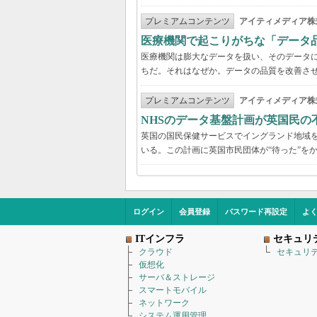
プレミアムコンテンツ
アイティメディア株
医療機関で起こりがちな「データ
医療機関は膨大なデータを扱い、そのデータ
ちだ。それはなぜか。データの品質を改善さ
プレミアムコンテンツ
アイティメディア株
NHSのデータ基盤計画が英国民の
英国の国民保健サービスでイングランド地域を管
いる。この計画に英国市民団体が“待った”を
ログイン
会員登録
パスワード再設定
よ
ITインフラ
セキュリ
クラウド
セキュリ
仮想化
サーバ＆ストレージ
スマートモバイル
ネットワーク
システム運用管理