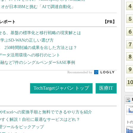
レポート
【PR】
させる、基盤の標準化と移行戦略の現実解とは
学ぶSD-WANの正しい選び方
 250時間削減の成果を出した方法とは？
・データ活用環境への移行のヒント
融など7件のシングルベンダーSASE事例
Recommended by
TechTargetジャパン トップ
医療IT
dやExcelへの変換手順と無料でできるやり方を紹介
りやすく解説！自社に最適なサービスはどれ？
トの
管理ツールをピックアップ