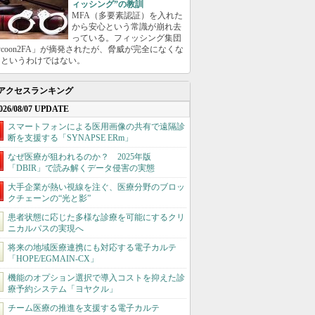
ィッシング”の教訓
MFA（多要素認証）を入れた
から安心という常識が崩れ去
っている。フィッシング集団
ycoon2FA」が摘発されたが、脅威が完全になくな
たというわけではない。
アクセスランキング
026/08/07 UPDATE
スマートフォンによる医用画像の共有で遠隔診
断を支援する「SYNAPSE ERm」
なぜ医療が狙われるのか？ 2025年版
「DBIR」で読み解くデータ侵害の実態
大手企業が熱い視線を注ぐ、医療分野のブロッ
クチェーンの“光と影”
患者状態に応じた多様な診療を可能にするクリ
ニカルパスの実現へ
将来の地域医療連携にも対応する電子カルテ
「HOPE/EGMAIN-CX」
機能のオプション選択で導入コストを抑えた診
療予約システム「ヨヤクル」
チーム医療の推進を支援する電子カルテ