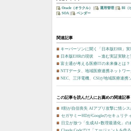
Oracle（オラクル）
|
運用管理
|
BI
SOA
|
ベンダー
関連記事
キーパーソンに聞く「日本版EHR」
日本版EHRの現状 ～進む実証実験
富士通が考える医療ITの未来像とは
NTTデータ、地域医療連携ネットワ
NEC、三洋電機、CSIが地域医療連