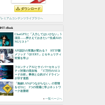
ダウンロード
 プレミアムコンテンツライブラリへ
＠IT eBook
ChatGPTに「入力してはいけない」5
項目――押さえておきたい“生成AIの
NGリスト”
API設計の常識が変わる？ HTTP新
メソッド「QUERY」とセキュリティ
対策を学ぶ
フロンティアAIとサイバーセキュリ
ティ対策の現在地 「17万行のAIコ
ード分析」事例と公的ガイドライン
が示す道筋
「無線LANがつながらない」の苦情
をゼロに 3つの現場に学ぶネットワ
ーク改善術
»
一覧ページへ