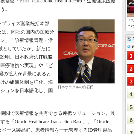
HR（Electronic Health Record：生涯健康医療
いう。
「T
ープライズ営業統括本部
っ
氏は、同社の国内の医療分
ョン」「診療情報管理・活
2
域としていたが、新たに
説明。日本政府のIT戦略
域医療連携の実現」や「ど
場の拡大が背景にあると
向けの組織体制を強化。海
日本オラクルの白石氏
ーションを日本語化し、国
機関で医療情報を共有できる連携ソリューション。具
 Healthcare Transaction Base」、「Oracle
るデータベース製品群、患者情報を一元管理するID管理製品