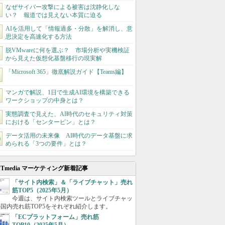
なぜサイバー攻撃による被害は沈静化しな
い？ 報道では見えない本質に迫る
AIを活用して「情報過多・分散」を解消し、意
思決定を高速化する方法
脱VMwareに何を選ぶ？ 市場分析や実機検証
から見えた仮想化基盤移行の現実解
「Microsoft 365」徹底解説ガイド【Teams編】
マンガで解説、1日で生成AI環境を構築できる
ワークショップの中身とは？
実態調査で見えた、AI時代のセキュリティ対策
における「センターピン」とは？
データ活用の未来像 AI時代のデータ基盤に求
められる「3つの要件」とは？
ITmedia マーケティング新着記事
「サイト内検索」＆「ライブチャット」売れ
筋TOP5（2025年5月）
今週は、サイト内検索ツールとライブチャッ
国内売れ筋TOP5をそれぞれ紹介します。
「ECプラットフォーム」売れ筋