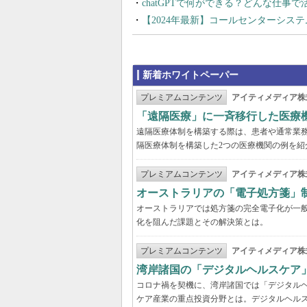
chatGPTで何ができる？どんな仕事
【2024年最新】コールセンターシス
新着ホワイトペーパー
プレミアムコンテンツ
アイティメディア株
「遠隔医療」に一斉移行した医療
遠隔医療体制を構築する際は、患者や通常業
隔医療体制を構築した2つの医療機関の例を紹
プレミアムコンテンツ
アイティメディア株
オーストラリアの「電子処方箋」
オーストラリアでは処方箋の完全電子化が一
化を阻んだ課題とその解決策とは。
プレミアムコンテンツ
アイティメディア株
湾岸諸国の「デジタルヘルスケア
コロナ禍を契機に、湾岸諸国では「デジタル
ケア産業の重点投資分野とは。デジタルヘルス