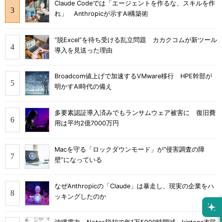
Claude Codeでは「エージェントを作るな、スキルを作
れ」 Anthropicが示すAI構築術
“脱Excel”を待ち受ける乱立問題 カカクコムが新ツール
導入を見送った理由
Broadcom値上げで加速するVMware移行 HPE幹部が
明かすAI時代の備え
多要素認証導入済みでもランサムウェア被害に 復旧費
用は平均2億7000万円
Macを守る「ロックダウンモード」が“侵害調査の障
壁”になっている
なぜAnthropicの「Claude」は暴走し、現実の企業をハ
ッキングしたのか