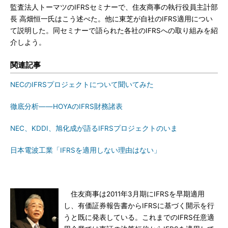
監査法人トーマツのIFRSセミナーで、住友商事の執行役員主計部
長 高畑恒一氏はこう述べた。他に東芝が自社のIFRS適用につい
て説明した。同セミナーで語られた各社のIFRSへの取り組みを紹
介しよう。
関連記事
NECのIFRSプロジェクトについて聞いてみた
徹底分析——HOYAのIFRS財務諸表
NEC、KDDI、旭化成が語るIFRSプロジェクトのいま
日本電波工業「IFRSを適用しない理由はない」
住友商事は2011年3月期にIFRSを早期適用
し、有価証券報告書からIFRSに基づく開示を行
うと既に発表している。これまでのIFRS任意適