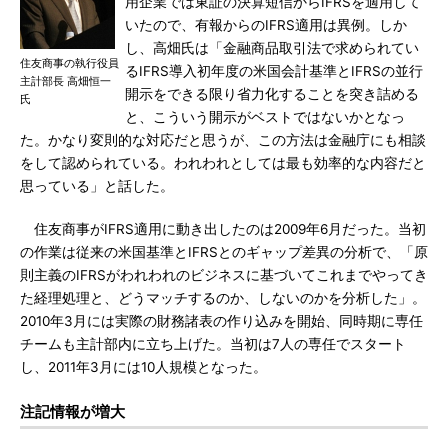
用企業では東証の決算短信からIFRSを適用して
いたので、有報からのIFRS適用は異例。しか
し、高畑氏は「金融商品取引法で求められてい
住友商事の執行役員
るIFRS導入初年度の米国会計基準とIFRSの並行
主計部長 高畑恒一
開示をできる限り省力化することを突き詰める
氏
と、こういう開示がベストではないかとなっ
た。かなり変則的な対応だと思うが、この方法は金融庁にも相談
をして認められている。われわれとしては最も効率的な内容だと
思っている」と話した。
住友商事がIFRS適用に動き出したのは2009年6月だった。当初
の作業は従来の米国基準とIFRSとのギャップ差異の分析で、「原
則主義のIFRSがわれわれのビジネスに基づいてこれまでやってき
た経理処理と、どうマッチするのか、しないのかを分析した」。
2010年3月には実際の財務諸表の作り込みを開始、同時期に専任
チームも主計部内に立ち上げた。当初は7人の専任でスタート
し、2011年3月には10人規模となった。
注記情報が増大