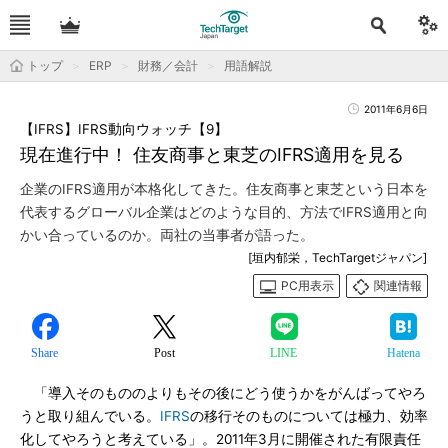
トップ
ERP
財務／会計
用語解説
2011年6月6日
【IFRS】IFRS動向ウォッチ【9】
現在進行中！ 住友商事と東芝のIFRS適用を見る
企業のIFRS適用が本格化してきた。住友商事と東芝という日本を
代表するグローバル企業はどのような目的、方法でIFRS適用と向
かい合っているのか。両社の当事者が語った。
[垣内郁栄，TechTargetジャパン]
PC用表示
関連情報
Share
Post
LINE
Hatena
「導入そのもののよりもその後にどう使うかをがんばってやろ
うと取り組んでいる。
IFRS
の移行そのものについては極力、効率
化してやろうと考えている」。2011年3月に開催された有限責任