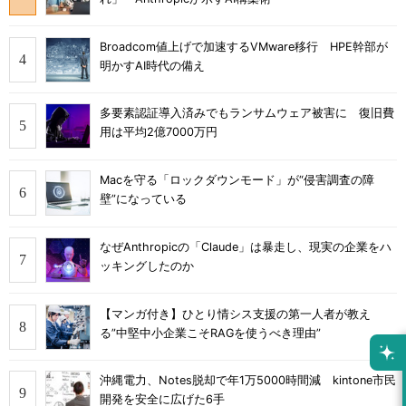
Broadcom値上げで加速するVMware移行 HPE幹部が
明かすAI時代の備え
多要素認証導入済みでもランサムウェア被害に 復旧費
用は平均2億7000万円
Macを守る「ロックダウンモード」が“侵害調査の障
壁”になっている
なぜAnthropicの「Claude」は暴走し、現実の企業をハ
ッキングしたのか
【マンガ付き】ひとり情シス支援の第一人者が教え
る”中堅中小企業こそRAGを使うべき理由”
沖縄電力、Notes脱却で年1万5000時間減 kintone市民
開発を安全に広げた6手