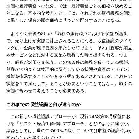
別個の履行義務への配分」では、履行義務ごとの価格を決めるこ
とになる。基本的な考え方としては、それぞれの履行義務を個別
に果たした場合の販売価格に基づいて配分することになる。
ようやく最後のStep5「義務の履行時点における収益の認識」
で、売り上げが実際に計上されることになる。収益認識のタイミ
ングは、企業が履行義務を果たした時であり、それは顧客が製品
やサービスなどに対する支配を獲得した時と捉えられる。つま
り、顧客が対価を支払うことの無条件の義務を負っている状態、
顧客が法的または物理的に所有している状態や資産のデザイン、
機能を指示することができる状態であるとされている。これらの
状態を全て満たしていることが必要ということではない。取引の
実態に合わせて考えることが必要である。
これまでの収益認識と何が違うのか
この新しい収益認識アプローチが、現行のIAS第18号収益にお
ける「リスク・経済価値移転アプローチ」とどのように違うか。
結論としては、世の中の90％の取引については収益の認識時点が
変わらないと考えられている。