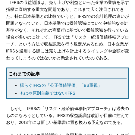
IFRSの収益認識は、売り上げや利益といった企業の業績を示す
指標に直結する重大な問題であり、これまで広く注目されてき
た。特に日本基準との比較でいうと、IFRSでの会計処理の違いが
問題となっていた。日本基準では収益認識について包括的な会計
基準がなく、それぞれの商慣行に基づいて収益認識を行っている
場合が多いのに対して、IFRSでは「リスク・経済価値移転アプロ
ーチ」という方法で収益認識を行う規定があるため、日本企業が
IFRSを適用する際には売り上げを計上するタイミングや金額が変
わってしまうのではないかと懸念されていたのである。
これまでの記事
揺らぐIFRSの「公正価値評価」「BS重視」
もはや原則主義ではないIFRS
しかし、IFRSの「リスク・経済価値移転アプローチ」は過去の
ものになろうとしている。IFRSの収益認識は改訂が目前に控えて
おり、2013年には新しい基準書に置き換わる予定なのである。