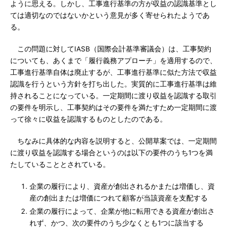
ように思える。しかし、工事進行基準の方が収益の認識基準とし
ては適切なのではないかという意見が多く寄せられたようであ
る。
この問題に対してIASB（国際会計基準審議会）は、工事契約
についても、あくまで「履行義務アプローチ」を適用するので、
工事進行基準自体は廃止するが、工事進行基準に似た方法で収益
認識を行うという方針を打ち出した。実質的に工事進行基準は維
持されることになっている。一定期間に渡り収益を認識する取引
の要件を明示し、工事契約はその要件を満たすため一定期間に渡
って徐々に収益を認識するものとしたのである。
ちなみに具体的な内容を説明すると、公開草案では、一定期間
に渡り収益を認識する場合というのは以下の要件のうち1つを満
たしていることとされている。
企業の履行により、資産が創出されるかまたは増価し、資
産の創出または増価につれて顧客が当該資産を支配する
企業の履行によって、企業が他に転用できる資産が創出さ
れず、かつ、次の要件のうち少なくとも1つに該当する