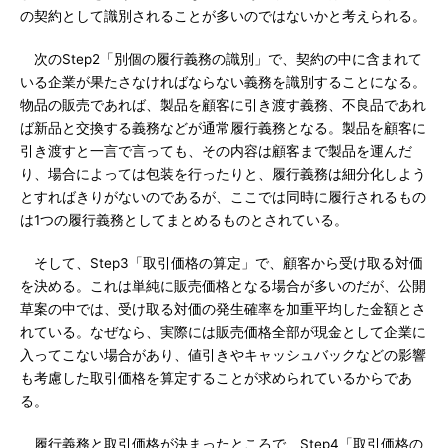
の契約として識別されることが多いのではないかと考えられる。
次のStep2「別個の履行義務の識別」で、契約の中に含まれて
いる企業が果たさなければならない義務を識別することになる。
物品の販売であれば、製品を顧客に引き渡す義務、不良品であれ
ば新品と交換する義務などが通常履行義務となる。製品を顧客に
引き渡すと一言で言っても、その内容は顧客まで製品を運んだ
り、場合によっては包装を行ったりと、履行義務は細分化しよう
とすればきりがないのであるが、ここでは同時に履行されるもの
は1つの履行義務としてまとめるものとされている。
そして、Step3「取引価格の算定」で、顧客から受け取る対価
を決める。これは単純に販売価格となる場合が多いのだが、公開
草案の中では、受け取る対価の発生確率を加重平均した金額とさ
れている。なぜなら、実際には販売価格全部が現金として企業に
入ってこない場合があり、値引きやキャッシュバックなどの影響
も考慮した取引価格を算定することが求められているからであ
る。
履行義務と取引価格が決まったところで、Step4「取引価格の