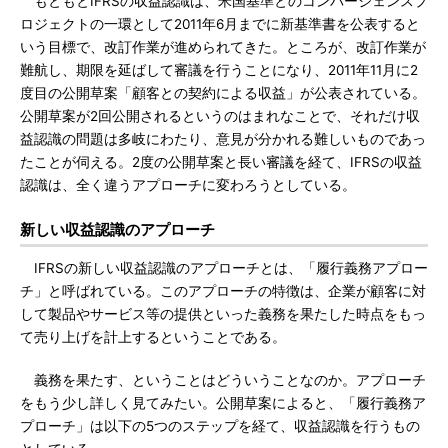
もともとIFRSの収益認識は、米国基準とのコンバージェンスプ
ロジェクトの一環として2011年6月までに新基準書を公表すると
いう目標で、改訂作業が進められてきた。ところが、改訂作業が
難航し、期限を延ばして審議を行うことになり、2011年11月に2
度目の公開草案「顧客との契約による収益」が公表されている。
公開草案が2回公開されるというのはまれなことで、それだけ収
益認識の問題は多岐にわたり、意見が分かれる難しいものであっ
たことが伺える。2度の公開草案と長い審議を経て、IFRSの収益
認識は、全く違うアプローチに変わろうとしている。
新しい収益認識のアプローチ
IFRSの新しい収益認識のアプローチとは、「履行義務アプロー
チ」と呼ばれている。このアプローチの特徴は、企業が顧客に対
して製品やサービス等の提供といった義務を果たした時点をもっ
て売り上げを計上するということである。
義務を果たす、ということはどういうことなのか。アプローチ
をもう少し詳しく見てみたい。公開草案によると、「履行義務ア
プローチ」は以下の5つのステップを経て、収益認識を行うもの