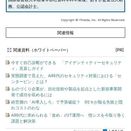
務。公認会計士。
Copyright © ITmedia, Inc. All Rights Reserved.
関連情報
関連資料（ホワイトペーパー）
[PR]
今すぐ自己診断ができる 「アイデンティティーセキュリテ
ィ」見直しガイド
実態調査で見えた、AI時代のセキュリティ対策における「セ
ンターピン」とは？
ものづくり企業が、自社技術や製品を起点とした新規事業開
発で成功を収めるには
経営層の「AI導入しろ」で予算破綻？ 95％が陥る失敗と隠
れコストのわな
AI時代に求められる「攻め」のIT運用へ 情シスを今取り巻く
課題と解決策