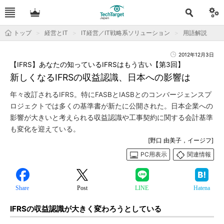
トップ
経営とIT
IT経営／IT戦略系ソリューション
用語解説
2012年12月3日
【IFRS】あなたの知っているIFRSはもう古い【第3回】
新しくなるIFRSの収益認識、日本への影響は
年々改訂されるIFRS。特にFASBとIASBとのコンバージェンスプ
ロジェクトでは多くの基準書が新たに公開された。日本企業への
影響が大きいと考えられる収益認識や工事契約に関する会計基準
も変化を迎えている。
[野口 由美子，イージフ]
PC用表示
関連情報
Share
Post
LINE
Hatena
IFRSの収益認識が大きく変わろうとしている