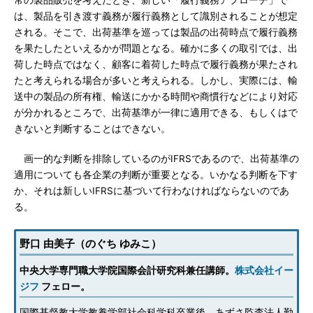
常の製品販売を考えたとき、新しい「履行義務アプローチ」で
は、製品を引き渡す義務が履行義務として識別されることが想定
される。そこで、出荷基準を巡っては製品の出荷時点で履行義務
を果たしたといえるかが問題となる。確かに多くの取引では、出
荷した時点ではなく、顧客に着荷した時点で履行義務が果たされ
たと考えられる場合が多いと考えられる。しかし、実際には、輸
送中の製品の所有権、輸送にかかる時間や商慣行などにより対応
が分かれるところで、出荷基準が一律に適用できる、もしくはで
きないと判断することはできない。
画一的な判断を排除しているのがIFRSであるので、出荷基準の
適用についても各企業の判断が重要となる。いかなる判断を下す
か、それは新しいIFRSに基づいて行わなければならないのであ
る。
野口 由美子（のぐち ゆみこ）
中央大学専門職大学院国際会計研究科兼任講師。
株式会社イー
ジフ
フェロー。
国際基督教大学教養学部社会科学科卒業後、あずさ監査法人勤