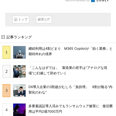
Recommended by
トップ
経営とIT
記事ランキング
継続利用は4割どまり M365 Copilotが「効く業務」と
期待外れの境界
「こんなはずでは」 製造業の若手は“アナログな現
場”に幻滅して辞めていく
DX導入企業の3割超がむしろ「負担増」 9割が陥る“内
製化のわな”
多要素認証導入済みでもランサムウェア被害に 復旧費
用は平均2億7000万円