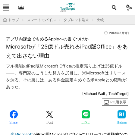
トップ
スマートモバイル
タブレット端末
比較
2013年3月1日
アプリ内課金でもめるAppleへの当てつけか
Microsoftが「25億ドル売れるiPad版Office」をあ
えて出さない理由
フル機能のiPad版Microsoft Officeの推定売り上げは25億ドル
――。専門家のこうした見方を尻目に、米Microsoftはリリース
を渋る。その裏には、ある料金設定をめぐる米Appleとの確執が
あった。
[Michael Wall，TechTarget]
PC用表示
Share
Post
LINE
Hatena
米Microsoft
がiPad用Microsoft Officeのリリースに消極的なの