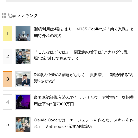
記事ランキング
継続利用は4割どまり M365 Copilotが「効く業務」と
期待外れの境界
「こんなはずでは」 製造業の若手は“アナログな現
場”に幻滅して辞めていく
DX導入企業の3割超がむしろ「負担増」 9割が陥る“内
製化のわな”
多要素認証導入済みでもランサムウェア被害に 復旧費
用は平均2億7000万円
Claude Codeでは「エージェントを作るな、スキルを作
れ」 Anthropicが示すAI構築術