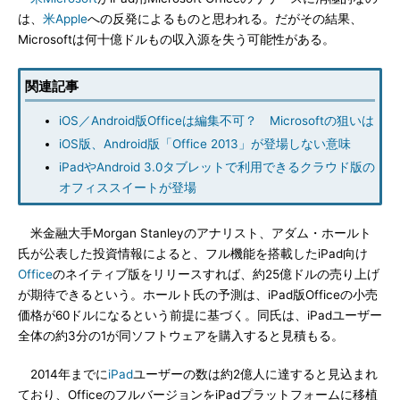
は、
米Apple
への反発によるものと思われる。だがその結果、
Microsoftは何十億ドルもの収入源を失う可能性がある。
関連記事
iOS／Android版Officeは編集不可？ Microsoftの狙いは
iOS版、Android版「Office 2013」が登場しない意味
iPadやAndroid 3.0タブレットで利用できるクラウド版の
オフィススイートが登場
米金融大手Morgan Stanleyのアナリスト、アダム・ホールト
氏が公表した投資情報によると、フル機能を搭載したiPad向け
Office
のネイティブ版をリリースすれば、約25億ドルの売り上げ
が期待できるという。ホールト氏の予測は、iPad版Officeの小売
価格が60ドルになるという前提に基づく。同氏は、iPadユーザー
全体の約3分の1が同ソフトウェアを購入すると見積もる。
2014年までに
iPad
ユーザーの数は約2億人に達すると見込まれ
ており、OfficeのフルバージョンをiPadプラットフォームに移植