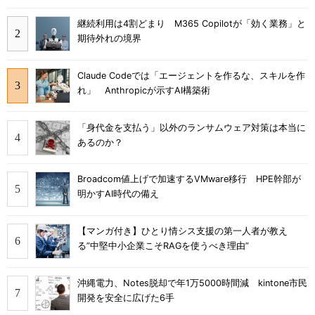
継続利用は4割どまり M365 Copilotが「効く業務」と
期待外れの境界
Claude Codeでは「エージェントを作るな、スキルを作
れ」 Anthropicが示すAI構築術
「身代金を支払う」以外のランサムウェア対策は本当に
あるのか？
Broadcom値上げで加速するVMware移行 HPE幹部が
明かすAI時代の備え
【マンガ付き】ひとり情シス支援の第一人者が教え
る”中堅中小企業こそRAGを使うべき理由”
沖縄電力、Notes脱却で年1万5000時間減 kintone市民
開発を安全に広げた6手