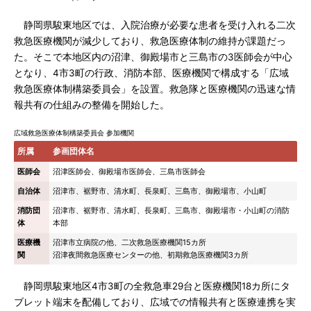
静岡県駿東地区では、入院治療が必要な患者を受け入れる二次
救急医療機関が減少しており、救急医療体制の維持が課題だっ
た。そこで本地区内の沼津、御殿場市と三島市の3医師会が中心
となり、4市3町の行政、消防本部、医療機関で構成する「広域
救急医療体制構築委員会」を設置。救急隊と医療機関の迅速な情
報共有の仕組みの整備を開始した。
広域救急医療体制構築委員会 参加機関
所属
参画団体名
医師会
沼津医師会、御殿場市医師会、三島市医師会
自治体
沼津市、裾野市、清水町、長泉町、三島市、御殿場市、小山町
消防団
沼津市、裾野市、清水町、長泉町、三島市、御殿場市・小山町の消防
体
本部
医療機
沼津市立病院の他、二次救急医療機関15カ所
関
沼津夜間救急医療センターの他、初期救急医療機関3カ所
静岡県駿東地区4市3町の全救急車29台と医療機関18カ所にタ
ブレット端末を配備しており、広域での情報共有と医療連携を実