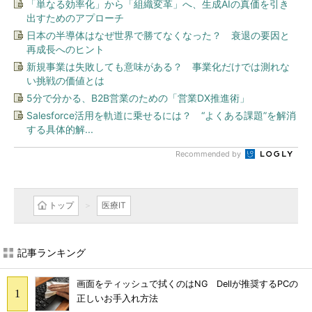
「単なる効率化」から「組織変革」へ、生成AIの真価を引き
出すためのアプローチ
日本の半導体はなぜ世界で勝てなくなった？ 衰退の要因と
再成長へのヒント
新規事業は失敗しても意味がある？ 事業化だけでは測れな
い挑戦の価値とは
5分で分かる、B2B営業のための「営業DX推進術」
Salesforce活用を軌道に乗せるには？ “よくある課題”を解消
する具体的解...
Recommended by
トップ
医療IT
記事ランキング
画面をティッシュで拭くのはNG Dellが推奨するPCの
正しいお手入れ方法