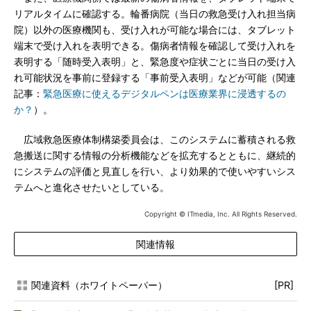
リアルタイムに確認する。輪番病院（当日の救急受け入れ担当病
院）以外の医療機関も、受け入れが可能な場合には、タブレット
端末で受け入れを表明できる。傷病者情報を確認して受け入れを
表明する「随時受入表明」と、緊急度や症状ごとに当日の受け入
れ可能状況を事前に登録する「事前受入表明」などが可能（関連
記事：
緊急医療に使えるデジタルペンは医療業界に浸透するの
か？
）。
広域救急医療体制構築委員会は、このシステムに蓄積される救
急搬送に関する情報の分析機能などを拡充するとともに、継続的
にシステムの評価と見直しを行い、より効果的で使いやすいシス
テムへと進化させたいとしている。
Copyright © ITmedia, Inc. All Rights Reserved.
関連情報
関連資料（ホワイトペーパー）
[PR]