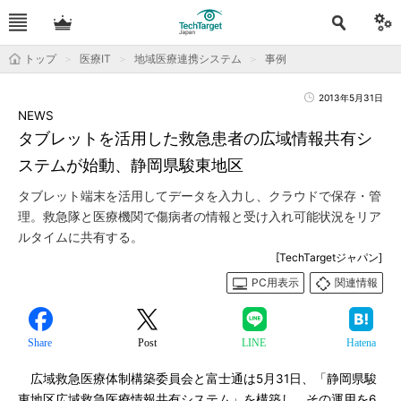
トップ
医療IT
地域医療連携システム
事例
2013年5月31日
NEWS
タブレットを活用した救急患者の広域情報共有シ
ステムが始動、静岡県駿東地区
タブレット端末を活用してデータを入力し、クラウドで保存・管
理。救急隊と医療機関で傷病者の情報と受け入れ可能状況をリア
ルタイムに共有する。
[TechTargetジャパン]
PC用表示
関連情報
Share
Post
LINE
Hatena
広域救急医療体制構築委員会と富士通は5月31日、「静岡県駿
東地区広域救急医療情報共有システム」を構築し、その運用を6