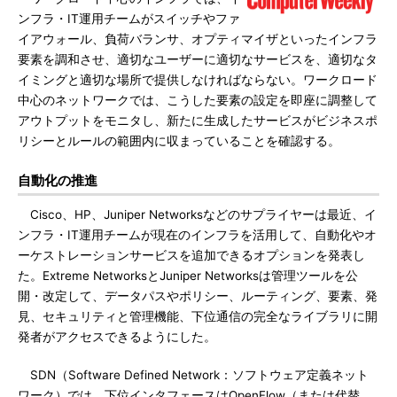
ンフラ・IT運用チームがスイッチやファ
イアウォール、負荷バランサ、オプティマイザといったインフラ
要素を調和させ、適切なユーザーに適切なサービスを、適切なタ
イミングと適切な場所で提供しなければならない。ワークロード
中心のネットワークでは、こうした要素の設定を即座に調整して
アウトプットをモニタし、新たに生成したサービスがビジネスポ
リシーとルールの範囲内に収まっていることを確認する。
自動化の推進
Cisco、HP、Juniper Networksなどのサプライヤーは最近、イ
ンフラ・IT運用チームが現在のインフラを活用して、自動化やオ
ーケストレーションサービスを追加できるオプションを発表し
た。Extreme NetworksとJuniper Networksは管理ツールを公
開・改定して、データパスやポリシー、ルーティング、要素、発
見、セキュリティと管理機能、下位通信の完全なライブラリに開
発者がアクセスできるようにした。
SDN（Software Defined Network：ソフトウェア定義ネット
ワーク）では、下位インタフェースはOpenFlow（または代替