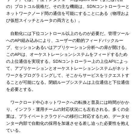
の）プロトコル規格だ。その主な機能は、SDNコントローラーと
ネットワークノード間の通信を可能にすることにある（物理およ
び仮想スイッチとルータの両方とも）。
自動化には下位コントロール以上のものが必要だ。管理ツール
へのAPI組み込みにより、ユーザーの動的フィードバックルー
プ、セッションあるいはアプリケーション分析への扉が開ける。
このAPIは、オーケストレーションシステムをフィードするため
の上位通信を実現する。SDNコントローラー上の上位APIによっ
て、アプリケーションとオーケストレーションシステムがネット
ワークをプログラミングして、そこからサービスをリクエストす
ることが可能になる。閉鎖ループシステムは上位通信と下位通信
を必要とする。
ワークロード中心ネットワークへの転換と普及には時間がかか
り、インフラ・運用チームの対応状況にも左右される。多くの企
業は、プライベートクラウドへの移行に対応するため、データセ
ンター内部で自動化の採用を加速させる差し迫った必要性を抱え
ている。