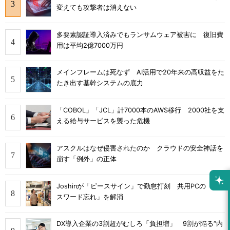
変えても攻撃者は消えない
多要素認証導入済みでもランサムウェア被害に 復旧費
用は平均2億7000万円
メインフレームは死なず AI活用で20年来の高収益をた
たき出す基幹システムの底力
「COBOL」「JCL」計7000本のAWS移行 2000社を支
える給与サービスを襲った危機
アスクルはなぜ侵害されたのか クラウドの安全神話を
崩す「例外」の正体
Joshinが「ピースサイン」で勤怠打刻 共用PCの「パ
スワード忘れ」を解消
DX導入企業の3割超がむしろ「負担増」 9割が陥る“内