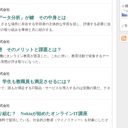
ト構
式会社
データ分析」が鍵 その中身とは
まざまな場所に存在する学習者の主体的な学習を促し、評価する必要に迫
／B
析の取り組みを事例と共に紹介する。
式会社
態 そのメリットと課題とは？
を契機にオンライン教育が普及した。これに伴い、教育活動で収集するデー
る実態が浮き彫りになった。
式会社
 学生も教職員も満足させるには？
で、誰もが満足するIT製品・サービスを導入するのは至難の業だ。テネ
式会社
組む？ Nokiaが始めたオンラインIT講座
座を無料で提供している。社会的少数者（マイノリティー）を対象にしたそ