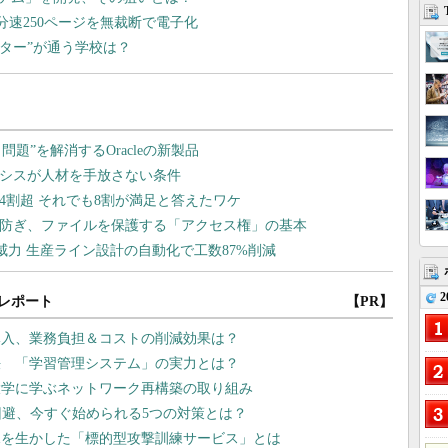
分速250ページを無裁断で電子化
マスター”が通う学校は？
2
レポート
【PR】
導入、業務負担＆コストの削減効果は？
決 「学習管理システム」の実力とは？
大学に学ぶネットワーク再構築の取り組み
回避、今すぐ始められる5つの対策とは？
知見を生かした「標的型攻撃訓練サービス」とは