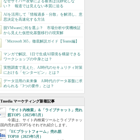
なぜサイバー攻撃による被害は沈静化しな
い？ 報道では見えない本質に迫る
AIを活用して「情報過多・分散」を解消し、意
思決定を高速化する方法
脱VMwareに何を選ぶ？ 市場分析や実機検証
から見えた仮想化基盤移行の現実解
「Microsoft 365」徹底解説ガイド【Teams編】
マンガで解説、1日で生成AI環境を構築できる
ワークショップの中身とは？
実態調査で見えた、AI時代のセキュリティ対策
における「センターピン」とは？
データ活用の未来像 AI時代のデータ基盤に求
められる「3つの要件」とは？
ITmedia マーケティング新着記事
「サイト内検索」＆「ライブチャット」売れ
筋TOP5（2025年5月）
今週は、サイト内検索ツールとライブチャッ
国内売れ筋TOP5をそれぞれ紹介します。
「ECプラットフォーム」売れ筋
TOP10（2025年5月）