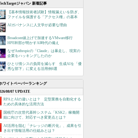
TechTargetジャパン 新着記事
【基本情報技術者試験】情報漏えいを防ぎ、
ファイルを保護する「アクセス権」の基本
AIガバナンスに人文学が必要な理由
Broadcom値上げで加速するVMware移行
HPE幹部が明かすAI時代の備え
なぜAnthropicの「Claude」は暴走し、現実の
企業をハッキングしたのか
ひとり情シスの負荷を減らす 生成AIを「優
秀な部下」に変える活用例6選
ホワイトペーパーランキング
026/08/07 UPDATE
RPAとAIの違いとは？ 定型業務を自動化する
ための具体的な活用方法
国税庁の次世代基幹システム「KSK2」稼働開
始に向けて、対応すべき変更点とは？
AI活用を阻む「ナレッジの断片化」、成果を引
き出す情報活用の仕組みとは？