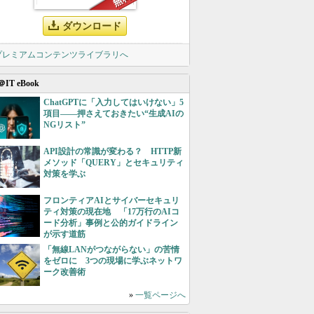
ダウンロード
 プレミアムコンテンツライブラリへ
＠IT eBook
ChatGPTに「入力してはいけない」5
項目――押さえておきたい“生成AIの
NGリスト”
API設計の常識が変わる？ HTTP新
メソッド「QUERY」とセキュリティ
対策を学ぶ
フロンティアAIとサイバーセキュリ
ティ対策の現在地 「17万行のAIコ
ード分析」事例と公的ガイドライン
が示す道筋
「無線LANがつながらない」の苦情
をゼロに 3つの現場に学ぶネットワ
ーク改善術
»
一覧ページへ