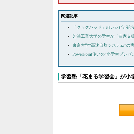
関連記事
「クックパッド」のレシピが給
芝浦工業大学の学生が「農家支
東京大学“高速自炊システム”の
PowerPoint使いの“小学生プ
学習塾「花まる学習会」が小学