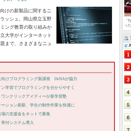
関向けの新製品に関するニ
フラッシュ。岡山県立玉野
「T
っ
ラミング教育の取り組みか
県立大学がインターネット
話題まで、さまざまなニュ
2
向けプログラミング新講座 DeNAが協力
イン学習でプログラミングを分かりやすく
、ワンクリックアイティーが新学習塾
テーション刷新、学生の制作作業を快適に
出場の支援金をネットで募集
ト寄付システム導入