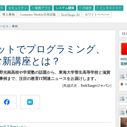
フラ
セキュリティ
業務アプリ
システム開発
IT経営
インダストリー
導入事例
Computer Weekly日本語版
ホワイトペーパー
TechTarget.AI
AI
経営とIT
医療IT
中堅・中小企業とIT
教育IT
サービス
事例
ットでプログラミング、
む新講座とは？
80
題
野光南高校や学習塾の話題から、東海大学菅生高等学校と滋賀
事例まで、注目の教育IT関連ニュースをお届けします。
[鳥越武史，
TechTargetジャパン
]
ークステーション