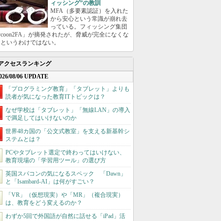
ィッシング”の教訓
MFA（多要素認証）を入れた
から安心という常識が崩れ去
っている。フィッシング集団
ycoon2FA」が摘発されたが、脅威が完全になくな
たというわけではない。
アクセスランキング
026/08/06 UPDATE
「プログラミング教育」「タブレット」よりも
読者が気になった教育ITトピックは？
なぜ学校は「タブレット」「無線LAN」の導入
で満足してはいけないのか
世界48カ国の「公文式教室」を支える新基幹シ
ステムとは？
PCやタブレット選定で終わってはいけない、
教育現場の「学習用ツール」の選び方
英国スパコンの気になるスペック 「Dawn」
と「Isambard-AI」は何がすごい？
「VR」（仮想現実）や「MR」（複合現実）
は、教育をどう変えるのか？
わずか5回で外国語が自然に話せる「iPad」活