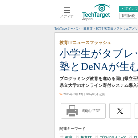
ITイン
製品比較
メディア
クラウド
エンタープライズ
ERP
仮想化
TechTargetジャパン
教育IT
ICT学習支援ソフトウェア／
データ分析
サーバ＆ストレージ
教育ITニュースフラッシュ
CX
スマートモバイル
小学生がタブレ
情報系システム
ネットワーク
塾とDeNAが生
システム運用管理
プログラミング教育を進める岡山県立玉
県立大学のオンライン寄付システム導入
≫
2015年03月13日 08時00分 公開
印刷／PDF
関連キーワード
教育
|
教育IT
|
プログラミング
|
ワ