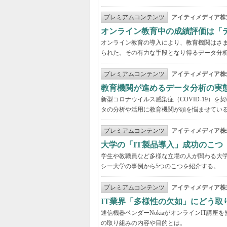
プレミアムコンテンツ
アイティメディア株
オンライン教育中の成績評価は「
オンライン教育の導入により、教育機関はさ
られた。その有力な手段となり得るデータ分
プレミアムコンテンツ
アイティメディア株
教育機関が進めるデータ分析の実
新型コロナウイルス感染症（COVID-19）
タの分析や活用に教育機関が頭を悩ませてい
プレミアムコンテンツ
アイティメディア株
大学の「IT製品導入」成功のこつ
学生や教職員など多様な立場の人が関わる大学
シー大学の事例から5つのこつを紹介する。
プレミアムコンテンツ
アイティメディア株
IT業界「多様性の欠如」にどう取り
通信機器ベンダーNokiaがオンラインIT講
の取り組みの内容や目的とは。