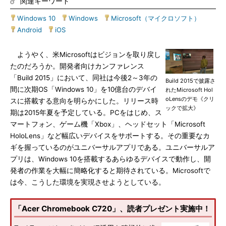
関連キーワード
Windows 10
|
Windows
|
Microsoft（マイクロソフト）
|
Android
|
iOS
ようやく、米Microsoftはビジョンを取り戻し
たのだろうか。開発者向けカンファレンス
「Build 2015」において、同社は今後2～3年の
Build 2015で披露さ
間に次期OS「Windows 10」を10億台のデバイ
れたMicrosoft Hol
oLensのデモ《クリ
スに搭載する意向を明らかにした。リリース時
ックで拡大》
期は2015年夏を予定している。PCをはじめ、ス
マートフォン、ゲーム機「Xbox」、ヘッドセット「Microsoft
HoloLens」など幅広いデバイスをサポートする。その重要なカ
ギを握っているのがユニバーサルアプリである。ユニバーサルア
プリは、Windows 10を搭載するあらゆるデバイスで動作し、開
発者の作業を大幅に簡略化すると期待されている。Microsoftで
は今、こうした環境を実現させようとしている。
「Acer Chromebook C720」、読者プレゼント実施中！