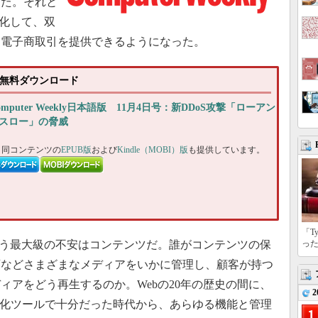
きた。それと
進化して、双
り電子商取引を提供できるようになった。
4日号無料ダウンロード
omputer Weekly日本語版 11月4日号：新DDoS攻撃「ローアン
スロー」の脅威
、同コンテンツの
EPUB版
および
Kindle（MOBI）版
も提供しています。
「T
う最大級の不安はコンテンツだ。誰がコンテンツの保
っ
画などさまざまなメディアをいかに管理し、顧客が持つ
ィアをどう再生するのか。Webの20年の歴史の間に、
2
覚化ツールで十分だった時代から、あらゆる機能と管理