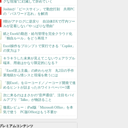
グな現場”に幻滅して辞めていく
Joshinが「ピースサイン」で勤怠打刻 共用PC
の「パスワード忘れ」を解消
8割がアナログに逆戻り 自治体DXで庁内ツー
ルが定着しない“やっぱりな理由”
紙とExcelの勤怠・給与管理を完全クラウド化
「独自ルール」をどう再現？
Excel操作をプロンプトで実行できる「Copilot」
の実力は？
キラキラした未来が見えてこないウェアラブル
端末、用途はかなり限定的になる？
「Excel至上主義」の終わらせ方 丸2日の手作
業地獄から情シスと現場を救うには
「脱Excel」をローコード／ノーコード開発で進
めるヒントが詰まったホワイトペーパー3選
次に来るのはまさかの“音声通信”、注目モバイ
ルアプリ「Talko」が物語ること
徹底レビュー：iPad版「Microsoft Office」を本
気で使う PC版Officeはもう不要か
プレミアムコンテンツ