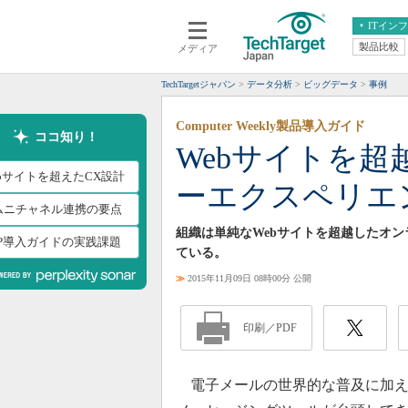
ITイン
製品比較
メディア
クラウド
エンタープライズ
ERP
仮想化
TechTargetジャパン
データ分析
ビッグデータ
事例
データ分析
サーバ＆ストレージ
Computer Weekly製品導入ガイド
CX
スマートモバイル
ココ知り！
Webサイトを
情報系システム
ネットワーク
ebサイトを超えたCX設計
ーエクスペリエ
システム運用管理
ムニチャネル連携の要点
組織は単純なWebサイトを超越したオ
XP導入ガイドの実践課題
ている。
≫
2015年11月09日 08時00分 公開
印刷／PDF
電子メールの世界的な普及に加え