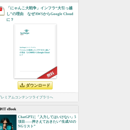
「にゃんこ大戦争」インフラ“大引っ越
し”の理由 なぜAWSからGoogle Cloud
に？
ダウンロード
 プレミアムコンテンツライブラリへ
＠IT eBook
ChatGPTに「入力してはいけない」5
項目――押さえておきたい“生成AIの
NGリスト”