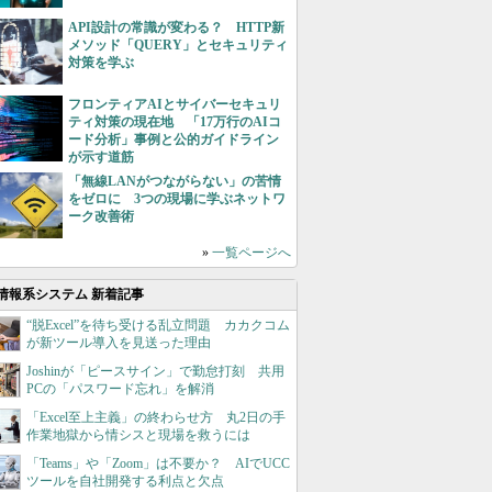
API設計の常識が変わる？ HTTP新
メソッド「QUERY」とセキュリティ
対策を学ぶ
フロンティアAIとサイバーセキュリ
ティ対策の現在地 「17万行のAIコ
ード分析」事例と公的ガイドライン
が示す道筋
「無線LANがつながらない」の苦情
をゼロに 3つの現場に学ぶネットワ
ーク改善術
»
一覧ページへ
情報系システム 新着記事
“脱Excel”を待ち受ける乱立問題 カカクコム
が新ツール導入を見送った理由
Joshinが「ピースサイン」で勤怠打刻 共用
PCの「パスワード忘れ」を解消
「Excel至上主義」の終わらせ方 丸2日の手
作業地獄から情シスと現場を救うには
「Teams」や「Zoom」は不要か？ AIでUCC
ツールを自社開発する利点と欠点