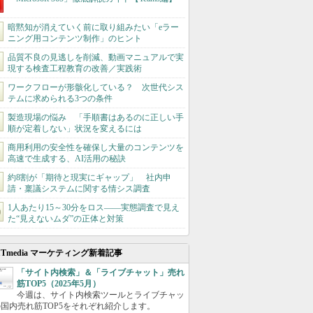
暗黙知が消えていく前に取り組みたい「eラー
ニング用コンテンツ制作」のヒント
品質不良の見逃しを削減、動画マニュアルで実
現する検査工程教育の改善／実践術
ワークフローが形骸化している？ 次世代シス
テムに求められる3つの条件
製造現場の悩み 「手順書はあるのに正しい手
順が定着しない」状況を変えるには
商用利用の安全性を確保し大量のコンテンツを
高速で生成する、AI活用の秘訣
約8割が「期待と現実にギャップ」 社内申
請・稟議システムに関する情シス調査
1人あたり15～30分をロス――実態調査で見え
た“見えないムダ”の正体と対策
ITmedia マーケティング新着記事
「サイト内検索」＆「ライブチャット」売れ
筋TOP5（2025年5月）
今週は、サイト内検索ツールとライブチャッ
国内売れ筋TOP5をそれぞれ紹介します。