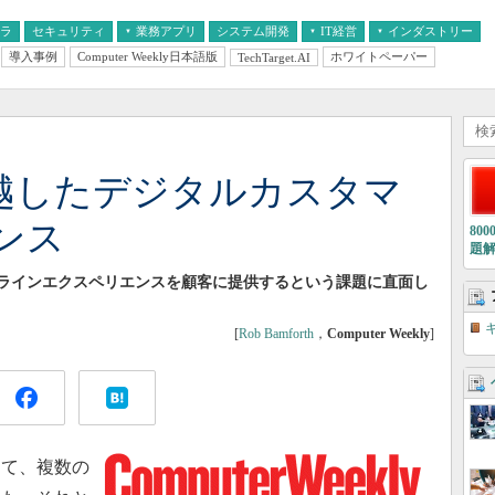
フラ
セキュリティ
業務アプリ
システム開発
IT経営
インダストリー
導入事例
Computer Weekly日本語版
ホワイトペーパー
TechTarget.AI
AI
経営とIT
医療IT
中堅・中小企業とIT
教育IT
超越したデジタルカスタマ
ンス
80
題
ンラインエクスペリエンスを顧客に提供するという課題に直面し
[
Rob Bamforth
，
Computer Weekly
]
て、複数の