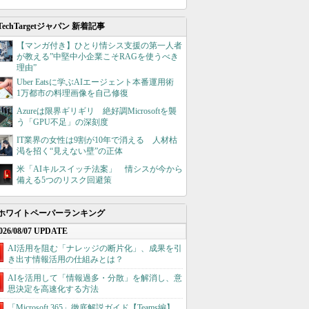
TechTargetジャパン 新着記事
【マンガ付き】ひとり情シス支援の第一人者
が教える”中堅中小企業こそRAGを使うべき
理由”
Uber Eatsに学ぶAIエージェント本番運用術
1万都市の料理画像を自己修復
Azureは限界ギリギリ 絶好調Microsoftを襲
う「GPU不足」の深刻度
IT業界の女性は9割が10年で消える 人材枯
渇を招く“見えない壁”の正体
米「AIキルスイッチ法案」 情シスが今から
備える5つのリスク回避策
ホワイトペーパーランキング
026/08/07 UPDATE
AI活用を阻む「ナレッジの断片化」、成果を引
き出す情報活用の仕組みとは？
AIを活用して「情報過多・分散」を解消し、意
思決定を高速化する方法
「Microsoft 365」徹底解説ガイド【Teams編】