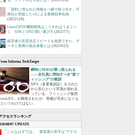
る、シンプルな手段とは？
(2025/12/8)
「資料に埋もれた情報を一瞬で取り出す」IT
商社が実践したAIによる業務効率化例
(2025/12/8)
LinuxのPDF機能開発はこうすればうまくい
く SDKとAPIの賢い選び方
(2025/7/7)
経営者の意思決定スピードを改善できた、デ
ータと業務の統合基盤とは
(2025/6/23)
From Informa TechTarget
瞬時にM365が乗っ取られる
――全社員に周知すべき“新フ
ィッシング”の教訓
MFA（多要素認証）を入れた
から安心という常識が崩れ去
っている。フィッシング集団
ycoon2FA」が摘発されたが、脅威が完全になくな
たというわけではない。
アクセスランキング
026/08/07 UPDATE
「こんなはずでは」 製造業の若手は“アナロ