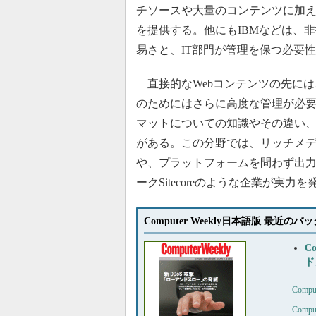
チソースや大量のコンテンツに加
を提供する。他にもIBMなどは、
易さと、IT部門が管理を保つ必要
直接的なWebコンテンツの先には
のためにはさらに高度な管理が必
マットについての知識やその違い
がある。この分野では、リッチメディア
や、プラットフォームを問わず出
ークSitecoreのような企業が実
Computer Weekly日本語版 最近の
C
ド
Com
Com