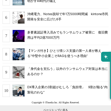
明かすAI時代の備え
沖縄電力、Notes脱却で年1万5000時間減 kintone市民
開発を安全に広げた6手
多要素認証導入済みでもランサムウェア被害に 復旧費
用は平均2億7000万円
【マンガ付き】ひとり情シス支援の第一人者が教え
る”中堅中小企業こそRAGを使うべき理由”
「身代金を支払う」以外のランサムウェア対策は本当に
あるのか？
DX導入企業の3割超がむしろ「負担増」 9割が陥る“内
製化のわな”
Copyright © ITmedia Inc. All Rights Reserved.
ページトップに戻る