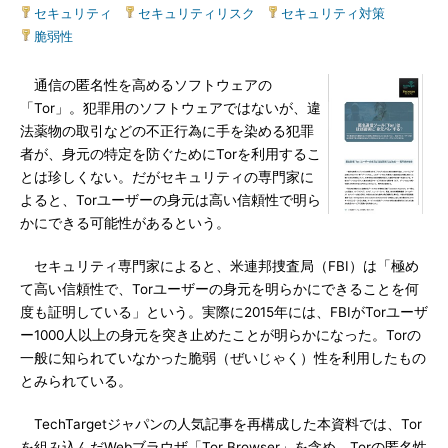
セキュリティ
|
セキュリティリスク
|
セキュリティ対策
|
脆弱性
通信の匿名性を高めるソフトウェアの
「Tor」。犯罪用のソフトウェアではないが、違
法薬物の取引などの不正行為に手を染める犯罪
者が、身元の特定を防ぐためにTorを利用するこ
とは珍しくない。だがセキュリティの専門家に
よると、Torユーザーの身元は高い信頼性で明ら
かにできる可能性があるという。
セキュリティ専門家によると、米連邦捜査局（FBI）は「極め
て高い信頼性で、Torユーザーの身元を明らかにできることを何
度も証明している」という。実際に2015年には、FBIがTorユーザ
ー1000人以上の身元を突き止めたことが明らかになった。Torの
一般に知られていなかった脆弱（ぜいじゃく）性を利用したもの
とみられている。
TechTargetジャパンの人気記事を再構成した本資料では、Tor
を組み込んだWebブラウザ「Tor Browser」を含め、Torの匿名性