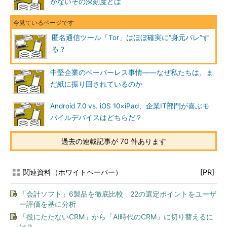
かないその深刻度とは
匿名通信ツール「Tor」はほぼ確実に“身元バレ”す
る？
中堅企業のペーパーレス事情――なぜ私たちは、ま
だ紙に振り回されているのか
Android 7.0 vs. iOS 10×iPad、企業IT部門が喜ぶモ
バイルデバイスはどちらだ？
過去の連載記事が 70 件あります
関連資料（ホワイトペーパー）
[PR]
「会計ソフト」6製品を徹底比較 22の選定ポイントをユーザ
ー評価を基に分析
「役にたたないCRM」から「AI時代のCRM」に切り替えるに
は？