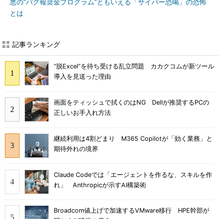
悪の“バグ報奨金プログラム”ともいえる「サイバー恐喝」の恐怖
とは
記事ランキング
“脱Excel”を待ち受ける乱立問題 カカクコムが新ツール
導入を見送った理由
画面をティッシュで拭くのはNG Dellが推奨するPCの
正しいお手入れ方法
継続利用は4割どまり M365 Copilotが「効く業務」と
期待外れの境界
Claude Codeでは「エージェントを作るな、スキルを作
れ」 Anthropicが示すAI構築術
Broadcom値上げで加速するVMware移行 HPE幹部が