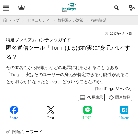
トップ
セキュリティ
情報漏えい対策
技術解説
2017年4月14日
特選プレミアムコンテンツガイド
匿名通信ツール「Tor」はほぼ確実に“身元バレ”す
る？
その匿名性から闇取引などの犯罪に利用されることもある
「Tor」。実はそのユーザーの身元が特定できる可能性があるこ
とが明らかになったという。どういうことなのか。
[TechTargetジャパン]
PC用表示
関連情報
Share
Post
LINE
Hatena
関連キーワード