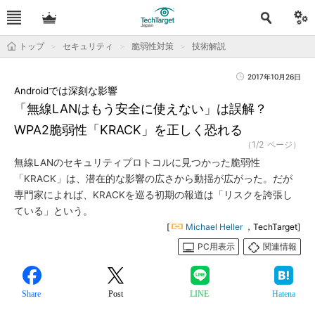
トップ
セキュリティ
脆弱性対策
技術解説
2017年10月26日
Androidでは深刻な影響
「無線LANはもう安全に使えない」は誤解？
WPA2脆弱性「KRACK」を正しく恐れる
（1/2 ページ）
無線LANのセキュリティプロトコルに見つかった脆弱性
「KRACK」は、潜在的な影響の広さから動揺が広がった。だが
専門家によれば、KRACKを巡る初期の報道は「リスクを誇張し
ている」という。
[
Michael Heller
，TechTarget]
PC用表示
関連情報
Share
Post
LINE
Hatena