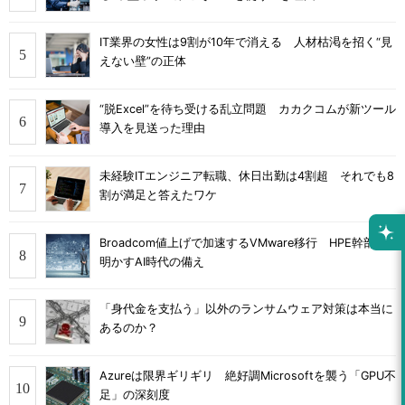
IT業界の女性は9割が10年で消える 人材枯渇を招く“見
えない壁”の正体
“脱Excel”を待ち受ける乱立問題 カカクコムが新ツール
導入を見送った理由
未経験ITエンジニア転職、休日出勤は4割超 それでも8
割が満足と答えたワケ
Broadcom値上げで加速するVMware移行 HPE幹部が
明かすAI時代の備え
「身代金を支払う」以外のランサムウェア対策は本当に
あるのか？
Azureは限界ギリギリ 絶好調Microsoftを襲う「GPU不
足」の深刻度