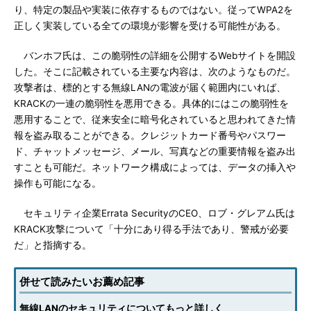
り、特定の製品や実装に依存するものではない。従ってWPA2を
正しく実装している全ての環境が影響を受ける可能性がある。
バンホフ氏は、この脆弱性の詳細を公開するWebサイトを開設
した。そこに記載されている主要な内容は、次のようなものだ。
攻撃者は、標的とする無線LANの電波が届く範囲内にいれば、
KRACKの一連の脆弱性を悪用できる。具体的にはこの脆弱性を
悪用することで、従来安全に暗号化されていると思われてきた情
報を盗み取ることができる。クレジットカード番号やパスワー
ド、チャットメッセージ、メール、写真などの重要情報を盗み出
すことも可能だ。ネットワーク構成によっては、データの挿入や
操作も可能になる。
セキュリティ企業Errata SecurityのCEO、ロブ・グレアム氏は
KRACK攻撃について「十分にあり得る手法であり、警戒が必要
だ」と指摘する。
併せて読みたいお薦め記事
無線LANのセキュリティについてもっと詳しく