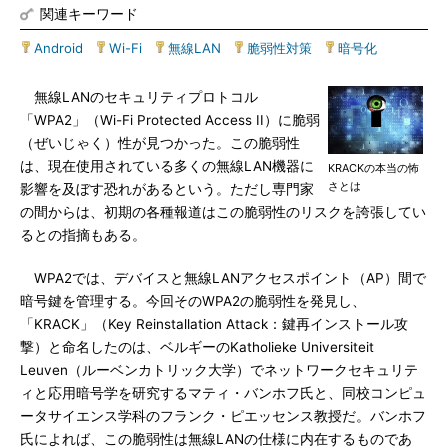
関連キーワード
Android
|
Wi-Fi
|
無線LAN
|
脆弱性対策
|
暗号化
無線LANのセキュリティプロトコル
「WPA2」（Wi-Fi Protected Access II）に脆弱
（ぜいじゃく）性が見つかった。この脆弱性
は、現在使用されている多くの無線LAN機器に
KRACKの本当の怖
さとは
影響を及ぼす恐れがあるという。ただし専門家
の間からは、初期の各種報道はこの脆弱性のリスクを誇張してい
るとの指摘もある。
WPA2では、デバイスと無線LANアクセスポイント（AP）間で
暗号鍵を管理する。今回そのWPA2の脆弱性を発見し、
「KRACK」（Key Reinstallation Attack：鍵再インストール攻
撃）と命名したのは、ベルギーのKatholieke Universiteit
Leuven（ルーベンカトリック大学）でネットワークセキュリテ
ィと応用暗号学を研究するマティ・バンホフ氏と、同校コンピュ
ータサイエンス学科のフランク・ピエッセンス教授だ。バンホフ
氏によれば、この脆弱性は無線LANの仕様に内在するものであ