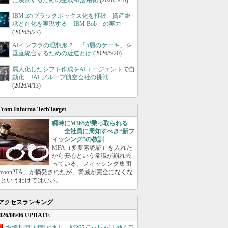
に決別するための生成AI活用術
(2026/5/28)
IBM iのブラックボックス化を打破 資産継
承と進化を実現する「IBM Bob」の実力
(2026/5/27)
AIインフラの理想形？ 「5層のケーキ」を
垂直統合するための近道とは
(2026/5/20)
属人化したシフト作成をAIエージェントで自
動化 JALグループ航空会社の挑戦
(2026/4/13)
From Informa TechTarget
瞬時にM365が乗っ取られる
――全社員に周知すべき“新フ
ィッシング”の教訓
MFA（多要素認証）を入れた
から安心という常識が崩れ去
っている。フィッシング集団
ycoon2FA」が摘発されたが、脅威が完全になくな
たというわけではない。
アクセスランキング
026/08/06 UPDATE