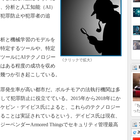
、分析と人工知能（AI）
、犯罪防止や犯罪者の追
析と機械学習のモデルを
動特定するツールや、特定
ツールにAIテクノロジー
《クリックで拡大》
法はある程度の成功を収め
も幾つか引き起こしている。
罪発生率が高い都市だ。ボルチモアの法執行機関は多
して犯罪防止に役立てている。2015年から2018年にか
「T
たケビン・デイビス氏によると、これらのテクノロジー
っ
あることは実証されているという。デイビス氏は現在、
ベンダーArmored Thingsでセキュリティ管理最高
2