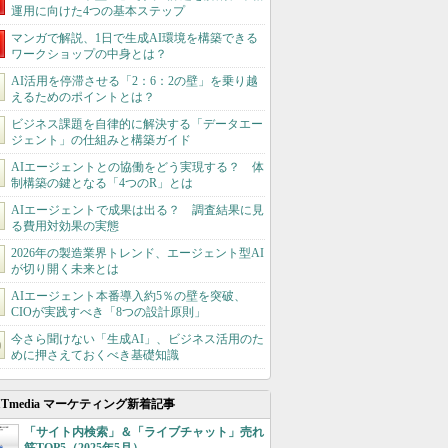
運用に向けた4つの基本ステップ
マンガで解説、1日で生成AI環境を構築できる
ワークショップの中身とは？
AI活用を停滞させる「2：6：2の壁」を乗り越
えるためのポイントとは？
ビジネス課題を自律的に解決する「データエー
ジェント」の仕組みと構築ガイド
AIエージェントとの協働をどう実現する？ 体
制構築の鍵となる「4つのR」とは
AIエージェントで成果は出る？ 調査結果に見
る費用対効果の実態
2026年の製造業界トレンド、エージェント型AI
が切り開く未来とは
AIエージェント本番導入約5％の壁を突破、
CIOが実践すべき「8つの設計原則」
今さら聞けない「生成AI」、ビジネス活用のた
めに押さえておくべき基礎知識
ITmedia マーケティング新着記事
「サイト内検索」＆「ライブチャット」売れ