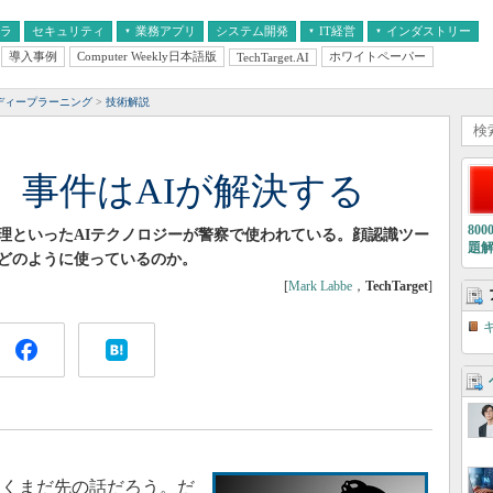
フラ
セキュリティ
業務アプリ
システム開発
IT経営
インダストリー
導入事例
Computer Weekly日本語版
ホワイトペーパー
TechTarget.AI
AI
経営とIT
医療IT
中堅・中小企業とIT
教育IT
ディープラーニング
技術解説
 事件はAIが解決する
80
理といったAIテクノロジーが警察で使われている。顔認識ツー
題
どのように使っているのか。
[
Mark Labbe
，
TechTarget
]
くまだ先の話だろう。だ