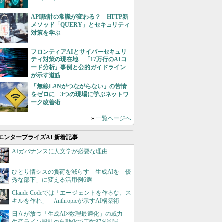
API設計の常識が変わる？ HTTP新
メソッド「QUERY」とセキュリティ
対策を学ぶ
フロンティアAIとサイバーセキュリ
ティ対策の現在地 「17万行のAIコ
ード分析」事例と公的ガイドライン
が示す道筋
「無線LANがつながらない」の苦情
をゼロに 3つの現場に学ぶネットワ
ーク改善術
»
一覧ページへ
エンタープライズAI 新着記事
AIガバナンスに人文学が必要な理由
ひとり情シスの負荷を減らす 生成AIを「優
秀な部下」に変える活用例6選
Claude Codeでは「エージェントを作るな、ス
キルを作れ」 Anthropicが示すAI構築術
日立が放つ「生成AI×数理最適化」の威力
生産ライン設計の自動化で工数87％削減