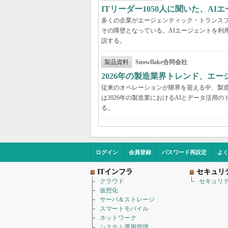
ITリーダー1050人に聞いた、A
多くの企業がエージェンティック・トランスフ
その障壁となっている。AIエージェントを利
説する。
製品資料
Snowflake合同会社
2026年の製造業界トレンド、エー
従来のオペレーションが限界を迎える中、製造
は2026年の製造業におけるAIとデータ活
る。
ログイン
会員登録
パスワード再設定
よ
ITインフラ
セキュリ
クラウド
セキュリ
仮想化
サーバ＆ストレージ
スマートモバイル
ネットワーク
システム運用管理