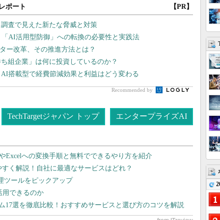
レポート
【PR】
 調査で見えた新たな脅威と対策
、「AI活用型防御」への転換の必要性と実践法
ンター改革、その推進方法とは？
勝ち組企業」は何に投資しているのか？
 AI搭載型で経費節減効果と利益はどう変わる
Recommended by
TechTargetジャパン トップ
エンタープライズAI
dやExcelへの変換手順と無料でできるやり方を紹介
りやすく解説！自社に最適なサービスはどれ？
管理ツールをピックアップ
2
で活用できるのか
テム17選を徹底比較！おすすめサービスと選び方のコツを解説