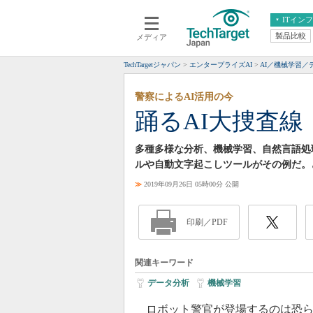
ITイン
製品比較
メディア
クラウド
エンタープライズ
ERP
仮想化
TechTargetジャパン
エンタープライズAI
AI／機械学習／
データ分析
サーバ＆ストレージ
警察によるAI活用の今
CX
スマートモバイル
踊るAI大捜査線
情報系システム
ネットワーク
システム運用管理
多種多様な分析、機械学習、自然言語処
ルや自動文字起こしツールがその例だ。
≫
2019年09月26日 05時00分 公開
印刷／PDF
関連キーワード
データ分析
|
機械学習
ロボット警官が登場するのは恐ら