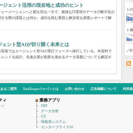
Iエージェント活用の現在地と成功のヒント
トの
ォーメーションへと舵を切る一方で、複雑なIT環境やデータの断片化が
用する際の課題とは何か。成功を阻む要因と解決策を調査レポートで解
ト構
ジェント型AIが切り開く未来とは
／B
現場ではエージェント型AIの実行フェーズへ移行している。本資料で
用のトレンドを紹介。先進企業が刷新を進めるデータ基盤についても解説す
くあるご質問
TechTargetジャパンとは
お問い合わせ
広告掲載について
利用規
ティ
業務アプリ
ティ
ERP
データ分析
CX
情報系システム
エンタープライズAI