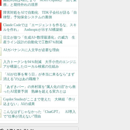
継続利用は4割どまり M365 Copilotが「効く業
務」と期待外れの境界
障害対処をAIで自動化 TDK子会社が語る「自
律型」予知保全システムの裏側
Claude Codeでは「エージェントを作るな、スキ
ルを作れ」 Anthropicが示すAI構築術
日立が放つ「生成AI×数理最適化」の威力 生
産ライン設計の自動化で工数87％削減
AIガバナンスに人文学が必要な理由
入力トークンを94％削減 大手小売のエンジニ
アが構築したローカル検索の仕組み
「AIが仕事を奪う日」が本当に来るなら“まず
消える”のはあの職種？
「あずきバー」の井村屋を“属人化の沼”から救
ったAI需要予測 熟練を超える実力とは
Copilot Studioがここまで使えた 大林組「作り
込まない」AIの成果
こんなはずじゃなかった「ChatGPT」 AI導入
で“仕事が消えない”理由