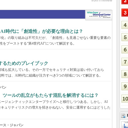
、AI時代に「創造性」が必要な理由とは？
率化」の取り組みは不可欠だが、「創造性」も見過ごせない重要な要素の
性をブーストする“第4世代AI”について解説する。
するためのプレイブック
領域も拡大している。その一方でセキュリティ対策は追い付いておら
資料では、AI時代に組織が注力すべき5つの領域について解説する。
パン
穴、ツールの乱立がもたらす混乱を解消するには？
エージェンティックエンタープライズへと移行しつつある。しかし、AI
セキュリティリスクの増大を招きかねない。安全に運用するにはどうした
ース・ジャパン