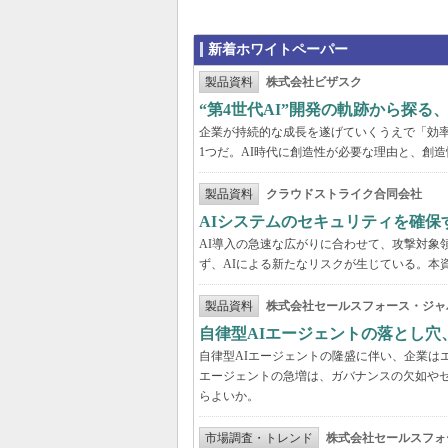
新着ホワイトペーパー
製品資料
株式会社ビザスク
“第4世代AI”開発の軌跡から探る
企業が持続的な成長を遂げていくうえで「効
1つだ。AI時代に創造性が必要な理由と、創造
製品資料
クラウドストライク合同会社
AIシステムのセキュリティを確保
AI導入の急速な広がりに合わせて、攻撃対象
ず、AIによる新たなリスクが生じている。本
製品資料
株式会社セールスフォース・ジャ
自律型AIエージェントの落とし
自律型AIエージェントの隆盛に伴い、企業は
エージェントの急増は、ガバナンスの欠如や
らよいか。
市場調査・トレンド
株式会社セールスフォ