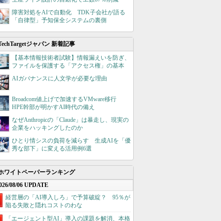
障害対処をAIで自動化 TDK子会社が語る
「自律型」予知保全システムの裏側
TechTargetジャパン 新着記事
【基本情報技術者試験】情報漏えいを防ぎ、
ファイルを保護する「アクセス権」の基本
AIガバナンスに人文学が必要な理由
Broadcom値上げで加速するVMware移行
HPE幹部が明かすAI時代の備え
なぜAnthropicの「Claude」は暴走し、現実の
企業をハッキングしたのか
ひとり情シスの負荷を減らす 生成AIを「優
秀な部下」に変える活用例6選
ホワイトペーパーランキング
026/08/06 UPDATE
経営層の「AI導入しろ」で予算破綻？ 95％が
陥る失敗と隠れコストのわな
「エージェント型AI」導入の課題を解消、本格