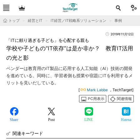
トップ
経営とIT
IT経営／IT戦略系ソリューション
事例
2019年11月12日
「ITに頼り過ぎる子ども」を心配する親も
学校や子どもの“IT依存”は是か非か？ 教育IT活用
の光と影
ベンダーは教育用のIT製品に応用する人工知能（AI）技術の開発
を進めている。同時に、学習者側も授業や宿題にITを利用するメ
リットを見いだしている。
[
Mark Labbe
，TechTarget]
PC用表示
関連情報
Share
Post
LINE
Hatena
関連キーワード