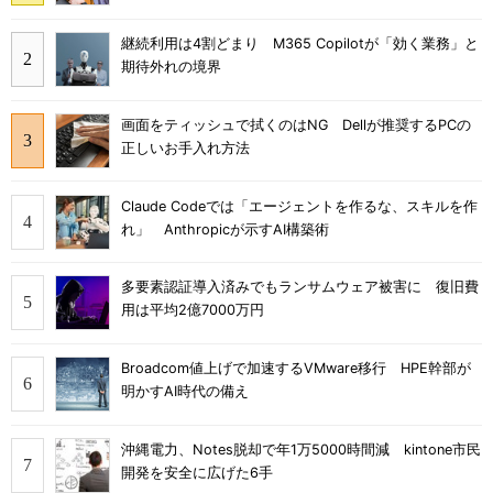
継続利用は4割どまり M365 Copilotが「効く業務」と
期待外れの境界
画面をティッシュで拭くのはNG Dellが推奨するPCの
正しいお手入れ方法
Claude Codeでは「エージェントを作るな、スキルを作
れ」 Anthropicが示すAI構築術
多要素認証導入済みでもランサムウェア被害に 復旧費
用は平均2億7000万円
Broadcom値上げで加速するVMware移行 HPE幹部が
明かすAI時代の備え
沖縄電力、Notes脱却で年1万5000時間減 kintone市民
開発を安全に広げた6手