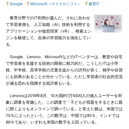
Google
|
Microsoft（マイクロソフト）
|
教育IT
教育分野でのIT利用が盛んだ。それに合わせ
て学習者側も、人工知能（AI）技術を利用する
アプリケーションや仮想現実（VR）、検索エン
ジンを駆使して、自身の学習能力を強化してい
る。
Google、Lenovo、MicrosoftなどのITベンダーは、教室や自宅
で学習者を支援する技術の開発に精力的だ。こうしたITは小学
校、中学校、高等学校の児童生徒からの評判が良く、独学や自習
にも効果があることが分かっている。ただし学習者の社会的交流
が減る恐れを指摘する批評家もいる。
Lenovoは2019年8月、10カ国約1万5000人の個人ユーザーを対
象に調査を実施した。この調査で「子どもが宿題をするときに親
に聞くよりもオンラインで調べている」と答えた親は、米国では
75％に上ったという。この数字は、中国では85％、インドでは
89％であり、いずれも米国の数字を上回っている。