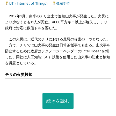
IoT（Internet of Things）
|
機械学習
2017年1月、南米のチリ全土で連続山火事が発生した。火災に
より少なくとも11人が死亡。4000平方キロ以上が焼失し、チリ
政府は対応に数億ドルを要した。
この火災は、近代のチリにおける最悪の災害の一つとなった。
一方で、チリでは山火事の発生は日常茶飯事でもある。山火事を
防止するために政府はテクノロジーベンダーのEntel Oceanを頼
った。同社は人工知能（AI）技術を使用した山火事の防止と検知
を得意としている。
チリの火災検知
続きを読む