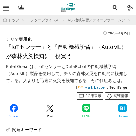
トップ
エンタープライズAI
AI／機械学習／ディープラーニング
2020年4月15日
チリで実用化
「IoTセンサー」と「自動機械学習」（AutoML）
が森林火災検知に一役買う
Entel Oceanは、IoTセンサーとDataRobotの自動機械学習
（AutoML）製品を使用して、チリの森林火災を自動的に検知し
ている。人よりも迅速に火災を検知できる、その仕組みとは。
[
Mark Labbe
，TechTarget]
PC用表示
関連情報
Share
Post
LINE
Hatena
関連キーワード