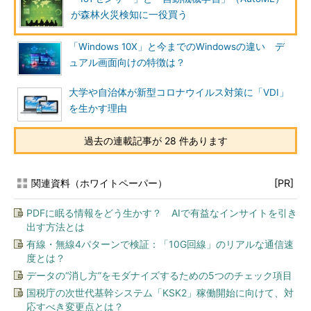
が森林火災検知に一役買う
「Windows 10X」と今までのWindowsの違い デ
ュアル画面向けの特徴は？
大学や自治体が新型コロナウイルス対策に「VDI」
を生かす理由
過去の連載記事が 28 件あります
関連資料（ホワイトペーパー）
[PR]
PDFに眠る情報をどう生かす？ AIで有益なインサイトを引き
出す方法とは
有線・無線4パターンで検証：「10G回線」のリアルな通信速
度とは？
データの“消し方”をモダナイズするための5つのチェック項目
国税庁の次世代基幹システム「KSK2」稼働開始に向けて、対
応すべき変更点とは？