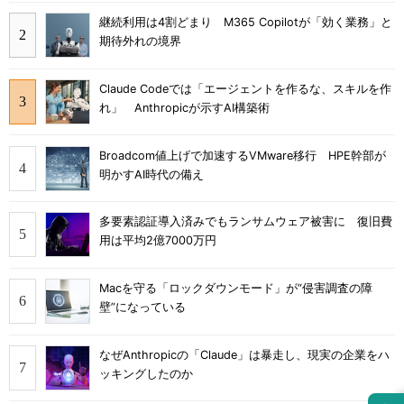
継続利用は4割どまり M365 Copilotが「効く業務」と
期待外れの境界
Claude Codeでは「エージェントを作るな、スキルを作
れ」 Anthropicが示すAI構築術
Broadcom値上げで加速するVMware移行 HPE幹部が
明かすAI時代の備え
多要素認証導入済みでもランサムウェア被害に 復旧費
用は平均2億7000万円
Macを守る「ロックダウンモード」が“侵害調査の障
壁”になっている
なぜAnthropicの「Claude」は暴走し、現実の企業をハ
ッキングしたのか