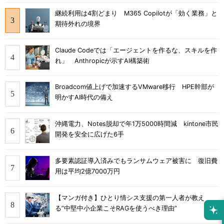
継続利用は4割どまり M365 Copilotが「効く業務」と
期待外れの境界
Claude Codeでは「エージェントを作るな、スキルを作
れ」 Anthropicが示すAI構築術
Broadcom値上げで加速するVMware移行 HPE幹部が
明かすAI時代の備え
沖縄電力、Notes脱却で年1万5000時間減 kintone市民
開発を安全に広げた6手
多要素認証導入済みでもランサムウェア被害に 復旧費
用は平均2億7000万円
【マンガ付き】ひとり情シス支援の第一人者が教え
る”中堅中小企業こそRAGを使うべき理由”