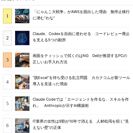
「にゃんこ大戦争」がAWSを脱出した理由 無停止移行
に潜む“わな”
Claude、Codexを自由に使わせる コードレビュー廃止
を支える5つの勘所
画面をティッシュで拭くのはNG Dellが推奨するPCの
正しいお手入れ方法
“脱Excel”を待ち受ける乱立問題 カカクコムが新ツール
導入を見送った理由
Claude Codeでは「エージェントを作るな、スキルを作
れ」 Anthropicが示すAI構築術
IT業界の女性は9割が10年で消える 人材枯渇を招く“見
えない壁”の正体