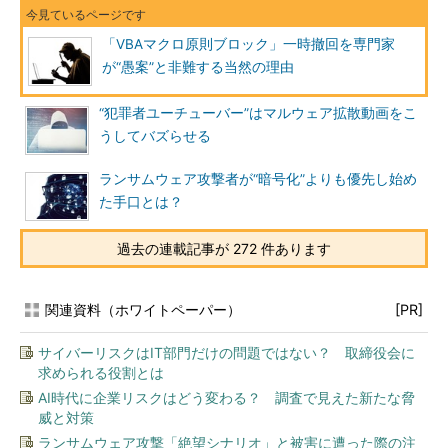
「VBAマクロ原則ブロック」一時撤回を専門家
が“愚案”と非難する当然の理由
“犯罪者ユーチューバー”はマルウェア拡散動画をこ
うしてバズらせる
ランサムウェア攻撃者が“暗号化”よりも優先し始め
た手口とは？
過去の連載記事が 272 件あります
関連資料（ホワイトペーパー）
[PR]
サイバーリスクはIT部門だけの問題ではない？ 取締役会に
求められる役割とは
AI時代に企業リスクはどう変わる？ 調査で見えた新たな脅
威と対策
ランサムウェア攻撃「絶望シナリオ」と被害に遭った際の注