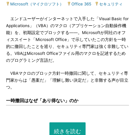
Microsoft（マイクロソフト）
|
Office 365
|
セキュリティ
エンドユーザーがインターネットで入手した「Visual Basic for
Applications」（VBA）のマクロ（アプリケーション自動操作機
能）を、初期設定でブロックする――。Microsoftが同社のオフ
ィススイート「Microsoft Office」で示していたこの方針を一時
的に撤回したことを巡り、セキュリティ専門家は強く非難してい
る。VBAはMicrosoft Officeファイル用のマクロを記述するため
のプログラミング言語だ。
VBAマクロのブロック方針一時撤回に関して、セキュリティ専
門家からは「愚案だ」「理解し難い決定だ」と非難する声が目立
つ。
一時撤回はなぜ「あり得ない」のか
続きを読む