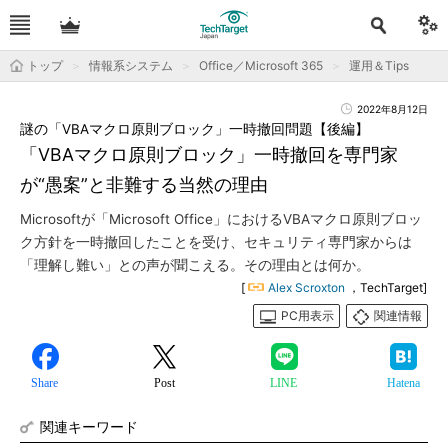
トップ
情報系システム
Office／Microsoft 365
運用＆Tips
2022年8月12日
謎の「VBAマクロ原則ブロック」一時撤回問題【後編】
「VBAマクロ原則ブロック」一時撤回を専門家
が“愚案”と非難する当然の理由
Microsoftが「Microsoft Office」におけるVBAマクロ原則ブロッ
ク方針を一時撤回したことを受け、セキュリティ専門家からは
「理解し難い」との声が聞こえる。その理由とは何か。
[
Alex Scroxton
，TechTarget]
PC用表示
関連情報
Share
Post
LINE
Hatena
関連キーワード